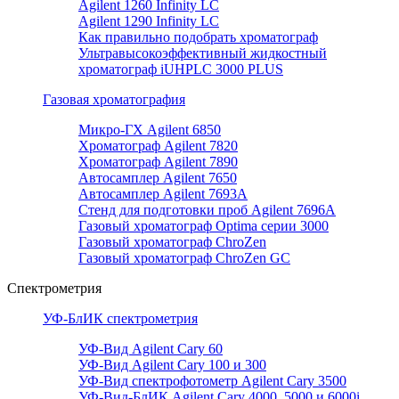
Agilent 1260 Infinity LC
Agilent 1290 Infinity LC
Как правильно подобрать хроматограф
Ультравысокоэффективный жидкостный
хроматограф iUHPLC 3000 PLUS
Газовая хроматография
Микро-ГХ Agilent 6850
Хроматограф Agilent 7820
Хроматограф Agilent 7890
Автосамплер Agilent 7650
Автосамплер Agilent 7693A
Стенд для подготовки проб Agilent 7696А
Газовый хроматограф Optima серии 3000
Газовый хроматограф ChroZen
Газовый хроматограф ChroZen GC
Спектрометрия
УФ-БлИК спектрометрия
УФ-Вид Agilent Cary 60
УФ-Вид Agilent Cary 100 и 300
УФ-Вид спектрофотометр Agilent Cary 3500
УФ-Вид-БлИК Agilent Cary 4000, 5000 и 6000i