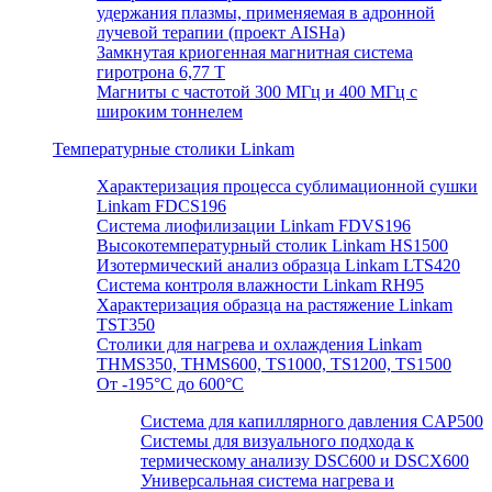
удержания плазмы, применяемая в адронной
лучевой терапии (проект AISHa)
Замкнутая криогенная магнитная система
гиротрона 6,77 T
Магниты с частотой 300 МГц и 400 МГц с
широким тоннелем
Температурные столики Linkam
Характеризация процесса сублимационной сушки
Linkam FDCS196
Система лиофилизации Linkam FDVS196
Высокотемпературный столик Linkam HS1500
Изотермический анализ образца Linkam LTS420
Система контроля влажности Linkam RH95
Характеризация образца на растяжение Linkam
TST350
Столики для нагрева и охлаждения Linkam
THMS350, THMS600, TS1000, TS1200, TS1500
От -195°C до 600°C
Система для капиллярного давления CAP500
Системы для визуального подхода к
термическому анализу DSC600 и DSCX600
Универсальная система нагрева и