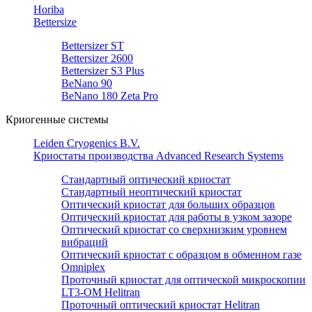
Horiba
Bettersize
Bettersizer ST
Bettersizer 2600
Bettersizer S3 Plus
BeNano 90
BeNano 180 Zeta Pro
Криогенные системы
Leiden Cryogenics B.V.
Криостаты производства Advanced Research Systems
Стандартный оптический криостат
Стандартный неоптический криостат
Оптический криостат для больших образцов
Оптический криостат для работы в узком зазоре
Оптический криостат со сверхнизким уровнем
вибраций
Оптический криостат с образцом в обменном газе
Omniplex
Проточный криостат для оптической микроскопии
LT3-OM Helitran
Проточный оптический криостат Helitran