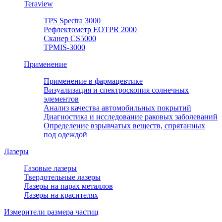
Teraview
TPS Spectra 3000
Рефлектометр EOTPR 2000
Сканер CS5000
TPMIS-3000
Применение
Применение в фармацевтике
Визуализация и спектроскопия солнечных
элементов
Анализ качества автомобильных покрытий
Диагностика и исследование раковых заболеваний
Определение взрывчатых веществ, спрятанных
под одеждой
Лазеры
Газовые лазеры
Твердотельные лазеры
Лазеры на парах металлов
Лазеры на красителях
Измерители размера частиц