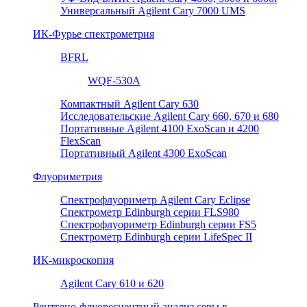
Универсальный Agilent Cary 7000 UMS
ИК-Фурье спектрометрия
BFRL
WQF-530A
Компактный Agilent Cary 630
Исследовательские Agilent Cary 660, 670 и 680
Портативные Agilent 4100 ExoScan и 4200
FlexScan
Портативный Agilent 4300 ExoScan
Флуориметрия
Спектрофлуориметр Agilent Cary Eclipse
Спектрометр Edinburgh серии FLS980
Спектрофлуориметр Edinburgh серии FS5
Спектрометр Edinburgh серии LifeSpec II
ИК-микроскопия
Agilent Cary 610 и 620
Рентгено-флуоресцентный анализ серы в