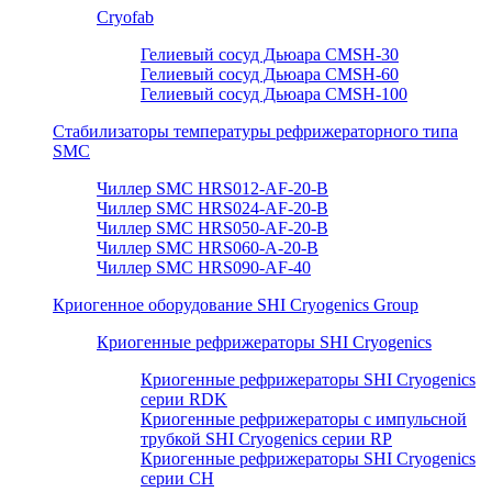
Cryofab
Гелиевый сосуд Дьюара CMSH-30
Гелиевый сосуд Дьюара CMSH-60
Гелиевый сосуд Дьюара CMSH-100
Стабилизаторы температуры рефрижераторного типа
SMC
Чиллер SMC HRS012-AF-20-B
Чиллер SMC HRS024-AF-20-B
Чиллер SMC HRS050-AF-20-B
Чиллер SMC HRS060-A-20-B
Чиллер SMC HRS090-AF-40
Криогенное оборудование SHI Cryogenics Group
Криогенные рефрижераторы SHI Cryogenics
Криогенные рефрижераторы SHI Cryogenics
серии RDK
Криогенные рефрижераторы с импульсной
трубкой SHI Cryogenics серии RP
Криогенные рефрижераторы SHI Cryogenics
серии CH