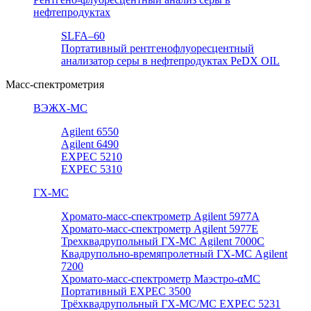
нефтепродуктах
SLFA–60
Портативный рентгенофлуоресцентный
анализатор серы в нефтепродуктах PeDX OIL
Масс-спектрометрия
ВЭЖХ-МС
Agilent 6550
Agilent 6490
EXPEC 5210
EXPEC 5310
ГХ-МС
Хромато-масс-спектрометр Agilent 5977А
Хромато-масс-спектрометр Agilent 5977E
Трехквадрупольный ГХ-МС Agilent 7000C
Квадрупольно-времяпролетный ГХ-МС Agilent
7200
Хромато-масс-спектрометр Маэстро-αМС
Портативный EXPEC 3500
Трёхквадрупольный ГХ-МС/МС EXPEC 5231