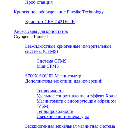
Проб-станция
Криогенное оборудование Physike Technology
Криостат CFHT-421H-2K
Аксессуары для криостатов
Cryogenic Limited
Безжидкостные криогенные измерительные
системы (CFMS)
Система CFMS
Mini-CFMS
S700X SQUID Магнитометр
Дополнительные опции для измерений
Теплоемкость
Удельное сопротивление и эффект Холла
Магнитометр с вибрирующим образцом
(VSM)
Теплопроводность
Сверхнизкие температуры
Бескриогенная зеркальная магнитная система