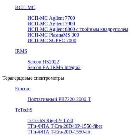
ИСП-МС
ИСП-МС Agilent 7700
ИСП-МС Agilent 7900
ИСП-МС Agilent 8800 с тройным квадруполем
ИСП-МС PlasmaMS 300
ИСП-МС SUPEC 7000
IRMS
Sercon HS2022
Sercon EA-IRMS Integra2
Терагерцовые спектрометры
Emcore
Портативный PB7220-2000-T
TeTechS
TeTechS Rigel™ 1550
ТГц-ФПА T-Era-20D40P-1550-fiber
ТГц-ФПА T-Era-20D-1550-air