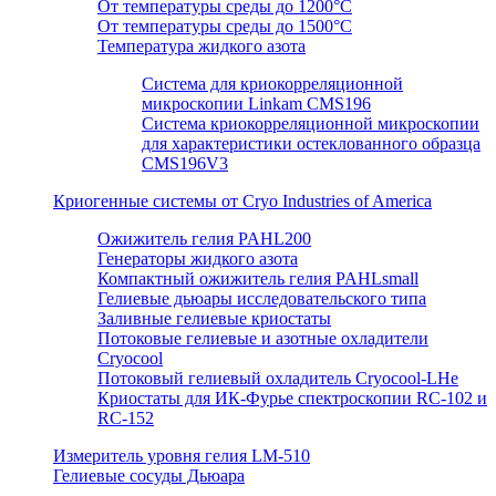
От температуры среды до 1200°C
От температуры среды до 1500°C
Температура жидкого азота
Система для криокорреляционной
микроскопии Linkam CMS196
Система криокорреляционной микроскопии
для характеристики остеклованного образца
CMS196V3
Криогенные системы от Cryo Industries of America
Ожижитель гелия PAHL200
Генераторы жидкого азота
Компактный ожижитель гелия PAHLsmall
Гелиевые дьюары исследовательского типа
Заливные гелиевые криостаты
Потоковые гелиевые и азотные охладители
Cryocool
Потоковый гелиевый охладитель Cryocool-LHe
Криостаты для ИК-Фурье спектроскопии RC-102 и
RC-152
Измеритель уровня гелия LM-510
Гелиевые сосуды Дьюара