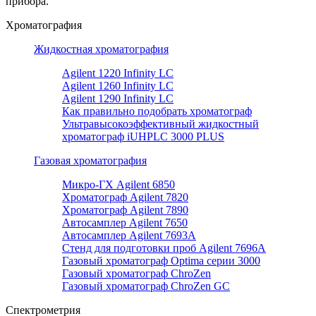
прибора.
Хроматография
Жидкостная хроматография
Agilent 1220 Infinity LC
Agilent 1260 Infinity LC
Agilent 1290 Infinity LC
Как правильно подобрать хроматограф
Ультравысокоэффективный жидкостный
хроматограф iUHPLC 3000 PLUS
Газовая хроматография
Микро-ГХ Agilent 6850
Хроматограф Agilent 7820
Хроматограф Agilent 7890
Автосамплер Agilent 7650
Автосамплер Agilent 7693A
Стенд для подготовки проб Agilent 7696А
Газовый хроматограф Optima серии 3000
Газовый хроматограф ChroZen
Газовый хроматограф ChroZen GC
Спектрометрия