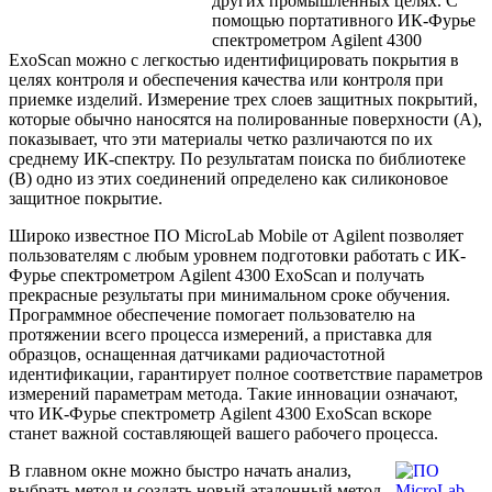
других промышленных целях. С
помощью портативного ИК-Фурье
cпектрометром Agilent 4300
ExoScan можно с легкостью идентифицировать покрытия в
целях контроля и обеспечения качества или контроля при
приемке изделий. Измерение трех слоев защитных покрытий,
которые обычно наносятся на полированные поверхности (A),
показывает, что эти материалы четко различаются по их
среднему ИК-спектру. По результатам поиска по библиотеке
(B) одно из этих соединений определено как силиконовое
защитное покрытие.
Широко известное ПО MicroLab Mobile от Agilent позволяет
пользователям с любым уровнем подготовки работать с ИК-
Фурье cпектрометром Agilent 4300 ExoScan и получать
прекрасные результаты при минимальном сроке обучения.
Программное обеспечение помогает пользователю на
протяжении всего процесса измерений, а приставка для
образцов, оснащенная датчиками радиочастотной
идентификации, гарантирует полное соответствие параметров
измерений параметрам метода. Такие инновации означают,
что ИК-Фурье cпектрометр Agilent 4300 ExoScan вскоре
станет важной составляющей вашего рабочего процесса.
В главном окне можно быстро начать анализ,
выбрать метод и создать новый эталонный метод.