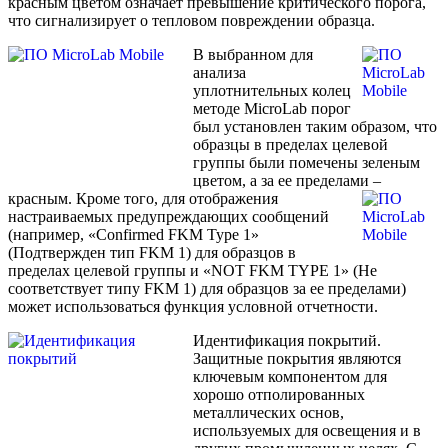
красным цветом означает превышение критического порога,
что сигнализирует о тепловом повреждении образца.
В выбранном для
анализа
уплотнительных колец
методе MicroLab порог
был установлен таким образом, что
образцы в пределах целевой
группы были помечены зеленым
цветом, а за ее пределами –
красным.
Кроме того, для отображения
настраиваемых предупреждающих сообщений
(например, «Confirmed FKM Type 1»
(Подтвержден тип FKM 1) для образцов в
пределах целевой группы и «NOT FKM TYPE 1» (Не
соответствует типу FKM 1) для образцов за ее пределами)
может использоваться функция условной отчетности.
Идентификация покрытий.
Защитные покрытия являются
ключевым компонентом для
хорошо отполированных
металлических основ,
используемых для освещения и в