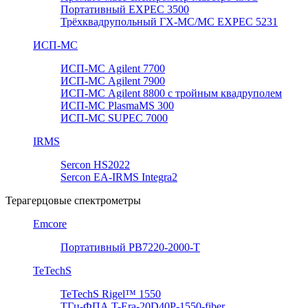
Портативный EXPEC 3500
Трёхквадрупольный ГХ-МС/МС EXPEC 5231
ИСП-МС
ИСП-МС Agilent 7700
ИСП-МС Agilent 7900
ИСП-МС Agilent 8800 с тройным квадруполем
ИСП-МС PlasmaMS 300
ИСП-МС SUPEC 7000
IRMS
Sercon HS2022
Sercon EA-IRMS Integra2
Терагерцовые спектрометры
Emcore
Портативный PB7220-2000-T
TeTechS
TeTechS Rigel™ 1550
ТГц-ФПА T-Era-20D40P-1550-fiber