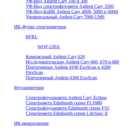
УФ-Вид Agilent Cary 100 и 300
УФ-Вид спектрофотометр Agilent Cary 3500
УФ-Вид-БлИК Agilent Cary 4000, 5000 и 6000i
Универсальный Agilent Cary 7000 UMS
ИК-Фурье спектрометрия
BFRL
WQF-530A
Компактный Agilent Cary 630
Исследовательские Agilent Cary 660, 670 и 680
Портативные Agilent 4100 ExoScan и 4200
FlexScan
Портативный Agilent 4300 ExoScan
Флуориметрия
Спектрофлуориметр Agilent Cary Eclipse
Спектрометр Edinburgh серии FLS980
Спектрофлуориметр Edinburgh серии FS5
Спектрометр Edinburgh серии LifeSpec II
ИК-микроскопия