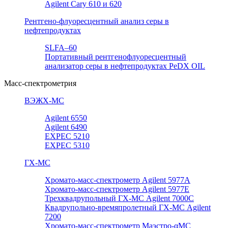
Agilent Cary 610 и 620
Рентгено-флуоресцентный анализ серы в
нефтепродуктах
SLFA–60
Портативный рентгенофлуоресцентный
анализатор серы в нефтепродуктах PeDX OIL
Масс-спектрометрия
ВЭЖХ-МС
Agilent 6550
Agilent 6490
EXPEC 5210
EXPEC 5310
ГХ-МС
Хромато-масс-спектрометр Agilent 5977А
Хромато-масс-спектрометр Agilent 5977E
Трехквадрупольный ГХ-МС Agilent 7000C
Квадрупольно-времяпролетный ГХ-МС Agilent
7200
Хромато-масс-спектрометр Маэстро-αМС