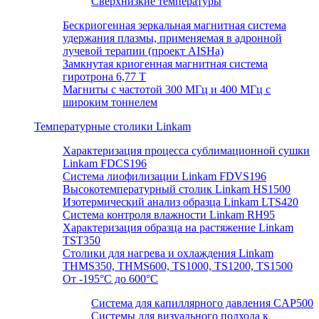
Сверхнизкие температуры
Бескриогенная зеркальная магнитная система
удержания плазмы, применяемая в адронной
лучевой терапии (проект AISHa)
Замкнутая криогенная магнитная система
гиротрона 6,77 T
Магниты с частотой 300 МГц и 400 МГц с
широким тоннелем
Температурные столики Linkam
Характеризация процесса сублимационной сушки
Linkam FDCS196
Система лиофилизации Linkam FDVS196
Высокотемпературный столик Linkam HS1500
Изотермический анализ образца Linkam LTS420
Система контроля влажности Linkam RH95
Характеризация образца на растяжение Linkam
TST350
Столики для нагрева и охлаждения Linkam
THMS350, THMS600, TS1000, TS1200, TS1500
От -195°C до 600°C
Система для капиллярного давления CAP500
Системы для визуального подхода к