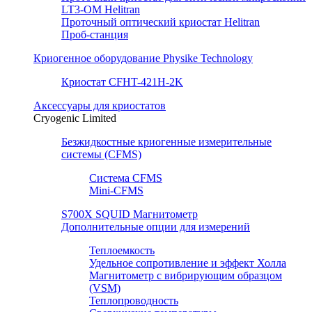
LT3-OM Helitran
Проточный оптический криостат Helitran
Проб-станция
Криогенное оборудование Physike Technology
Криостат CFHT-421H-2K
Аксессуары для криостатов
Cryogenic Limited
Безжидкостные криогенные измерительные
системы (CFMS)
Система CFMS
Mini-CFMS
S700X SQUID Магнитометр
Дополнительные опции для измерений
Теплоемкость
Удельное сопротивление и эффект Холла
Магнитометр с вибрирующим образцом
(VSM)
Теплопроводность