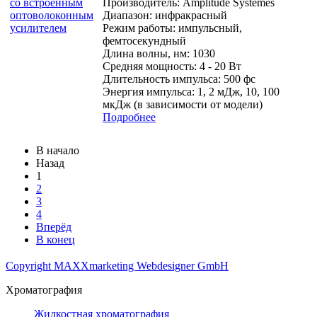
Производитель:
Amplitude Systemes
Диапазон: инфракрасный
Режим работы: импульсный,
фемтосекундный
Длина волны, нм: 1030
Средняя мощность: 4 - 20 Вт
Длительность импульса: 500 фс
Энергия импульса: 1, 2 мДж, 10, 100
мкДж (в зависимости от модели)
Подробнее
В начало
Назад
1
2
3
4
Вперёд
В конец
Copyright MAXXmarketing Webdesigner GmbH
Хроматография
Жидкостная хроматография