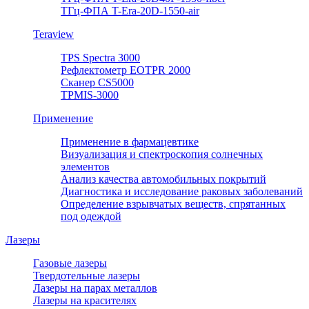
ТГц-ФПА T-Era-20D-1550-air
Teraview
TPS Spectra 3000
Рефлектометр EOTPR 2000
Сканер CS5000
TPMIS-3000
Применение
Применение в фармацевтике
Визуализация и спектроскопия солнечных
элементов
Анализ качества автомобильных покрытий
Диагностика и исследование раковых заболеваний
Определение взрывчатых веществ, спрятанных
под одеждой
Лазеры
Газовые лазеры
Твердотельные лазеры
Лазеры на парах металлов
Лазеры на красителях