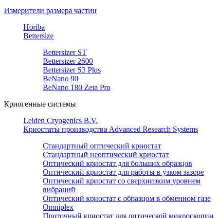
Измерители размера частиц
Horiba
Bettersize
Bettersizer ST
Bettersizer 2600
Bettersizer S3 Plus
BeNano 90
BeNano 180 Zeta Pro
Криогенные системы
Leiden Cryogenics B.V.
Криостаты производства Advanced Research Systems
Стандартный оптический криостат
Стандартный неоптический криостат
Оптический криостат для больших образцов
Оптический криостат для работы в узком зазоре
Оптический криостат со сверхнизким уровнем
вибраций
Оптический криостат с образцом в обменном газе
Omniplex
Проточный криостат для оптической микроскопии