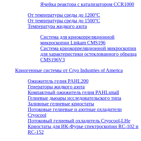
Ячейка реактора с катализатором CCR1000
От температуры среды до 1200°C
От температуры среды до 1500°C
Температура жидкого азота
Система для криокорреляционной
микроскопии Linkam CMS196
Система криокорреляционной микроскопии
для характеристики остеклованного образца
CMS196V3
Криогенные системы от Cryo Industries of America
Ожижитель гелия PAHL200
Генераторы жидкого азота
Компактный ожижитель гелия PAHLsmall
Гелиевые дьюары исследовательского типа
Заливные гелиевые криостаты
Потоковые гелиевые и азотные охладители
Cryocool
Потоковый гелиевый охладитель Cryocool-LHe
Криостаты для ИК-Фурье спектроскопии RC-102 и
RC-152