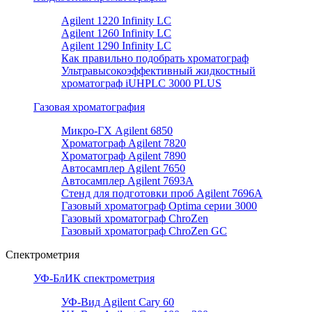
Agilent 1220 Infinity LC
Agilent 1260 Infinity LC
Agilent 1290 Infinity LC
Как правильно подобрать хроматограф
Ультравысокоэффективный жидкостный
хроматограф iUHPLC 3000 PLUS
Газовая хроматография
Микро-ГХ Agilent 6850
Хроматограф Agilent 7820
Хроматограф Agilent 7890
Автосамплер Agilent 7650
Автосамплер Agilent 7693A
Стенд для подготовки проб Agilent 7696А
Газовый хроматограф Optima серии 3000
Газовый хроматограф ChroZen
Газовый хроматограф ChroZen GC
Спектрометрия
УФ-БлИК спектрометрия
УФ-Вид Agilent Cary 60