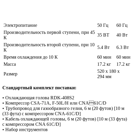
Электропитание
50 Гц
60 Гц
Производительность первой ступени, при 45
35 ВТ
40 Вт
К
Производительность второй ступени, при 10
5.4 Вт
6.3 Вт
К
Время охлаждения до 10 К
60 мин
60 мин
Масса
17.2 кг
17.2 кг
520 x 180 x
Размер
294 мм
Стандартный комплект поставки:
• Охлаждающая голова RDK-408S2
• Компрессор CSA-71A, F-50L/H или CNA61C/D
• Трубопровод для газообразного гелия, 6 м (20 футов) [10 м
(33 фута) с компрессором CNA-61C/D]
• Кабель охлаждающей головы, 6 м (20 футов) [10 м (33 фута)
с компрессором CNA 61C/D]
• Набор инструментов