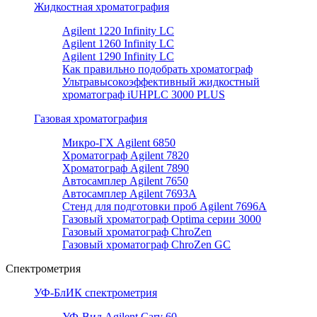
Жидкостная хроматография
Agilent 1220 Infinity LC
Agilent 1260 Infinity LC
Agilent 1290 Infinity LC
Как правильно подобрать хроматограф
Ультравысокоэффективный жидкостный
хроматограф iUHPLC 3000 PLUS
Газовая хроматография
Микро-ГХ Agilent 6850
Хроматограф Agilent 7820
Хроматограф Agilent 7890
Автосамплер Agilent 7650
Автосамплер Agilent 7693A
Стенд для подготовки проб Agilent 7696А
Газовый хроматограф Optima серии 3000
Газовый хроматограф ChroZen
Газовый хроматограф ChroZen GC
Спектрометрия
УФ-БлИК спектрометрия
УФ-Вид Agilent Cary 60