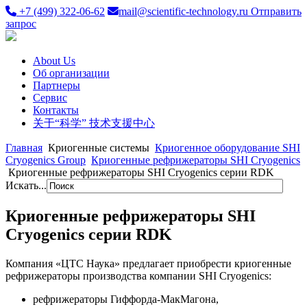
+7 (499) 322-06-62
mail@scientific-technology.ru
Отправить
запрос
About Us
Об организации
Партнеры
Сервис
Контакты
关于“科学” 技术支援中心
Главная
Криогенные системы
Криогенное оборудование SHI
Cryogenics Group
Криогенные рефрижераторы SHI Cryogenics
Криогенные рефрижераторы SHI Cryogenics серии RDK
Искать...
Криогенные рефрижераторы SHI
Cryogenics серии RDK
Компания «ЦТС Наука» предлагает приобрести криогенные
рефрижераторы производства компании SHI Cryogenics:
рефрижераторы Гиффорда-МакМагона,