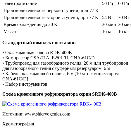
Электропитание
50 Гц
60 Гц
Производительность первой ступени, при 77 К
-
-
Производительность второй ступени, при 77 К
54 Вт
70 Вт
Время охлаждения до 20 К
30 мин
30 ми
Масса
16 кг
16 кг
Стандартный комплект поставки:
• Охлаждающая голова RDK-400B
• Компрессор CSA-71A, F-50L/H, CNA-61C/D
• Трубопровод для газообразного гелия, 20 м или трубопровод
для газообразного гелия с буферным резервуаром, 6 м
• Кабель охлаждающей головы, 6 м [10 м с компрессором
CNA-61C/D]
• Набор инструментов
Схема криогенного рефрижератора серии SRDK-400B
Источник: www.shicryogenics.com
Хроматография