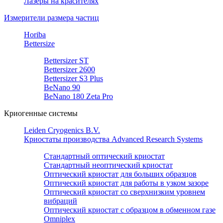
Лазеры на красителях
Измерители размера частиц
Horiba
Bettersize
Bettersizer ST
Bettersizer 2600
Bettersizer S3 Plus
BeNano 90
BeNano 180 Zeta Pro
Криогенные системы
Leiden Cryogenics B.V.
Криостаты производства Advanced Research Systems
Стандартный оптический криостат
Стандартный неоптический криостат
Оптический криостат для больших образцов
Оптический криостат для работы в узком зазоре
Оптический криостат со сверхнизким уровнем
вибраций
Оптический криостат с образцом в обменном газе
Omniplex