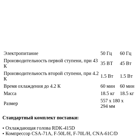
Электропитание
50 Гц
60 Гц
Производительность первой ступени, при 43
35 ВТ
45 Вт
К
Производительность второй ступени, при 4.2
1.5 Вт
1.5 Вт
К
Время охлаждения до 4.2 К
60 мин
60 мин
Масса
18.5 кг
18.5 кг
557 x 180 x
Размер
294 мм
Стандартный комплект поставки:
• Охлаждающая голова RDK-415D
• Компрессор CSA-71A, F-50L/H, F-70L/H, CNA-61C/D