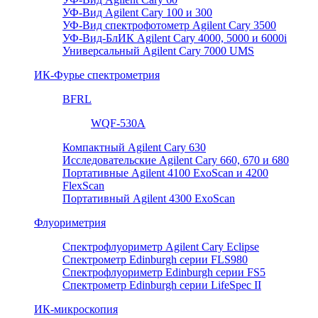
УФ-Вид Agilent Cary 100 и 300
УФ-Вид спектрофотометр Agilent Cary 3500
УФ-Вид-БлИК Agilent Cary 4000, 5000 и 6000i
Универсальный Agilent Cary 7000 UMS
ИК-Фурье спектрометрия
BFRL
WQF-530A
Компактный Agilent Cary 630
Исследовательские Agilent Cary 660, 670 и 680
Портативные Agilent 4100 ExoScan и 4200
FlexScan
Портативный Agilent 4300 ExoScan
Флуориметрия
Спектрофлуориметр Agilent Cary Eclipse
Спектрометр Edinburgh серии FLS980
Спектрофлуориметр Edinburgh серии FS5
Спектрометр Edinburgh серии LifeSpec II
ИК-микроскопия