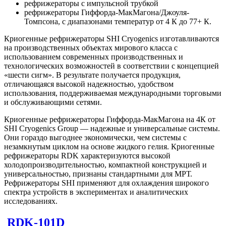
рефрижераторы с импульсной трубкой
рефрижераторы Гиффорда-МакМагона/Джоуля-
Томпсона, с диапазонами температур от 4 К до 77+ К.
Криогенные рефрижераторы SHI Cryogenics изготавливаются
на производственных объектах мирового класса с
использованием современных производственных и
технологических возможностей в соответствии с концепцией
«шести сигм». В результате получается продукция,
отличающаяся высокой надежностью, удобством
использования, поддерживаемая международными торговыми
и обслуживающими сетями.
Криогенные рефрижераторы Гиффорда-МакМагона на 4К от
SHI Cryogenics Group — надежные и универсальные системы.
Они гораздо выгоднее экономически, чем системы с
незамкнутым циклом на основе жидкого гелия. Криогенные
рефрижераторы RDK характеризуются высокой
холодопроизводительностью, компактной конструкцией и
универсальностью, признаны стандартными для МРТ.
Рефрижераторы SHI применяют для охлаждения широкого
спектра устройств в экспериментах и аналитических
исследованиях.
RDK-101D