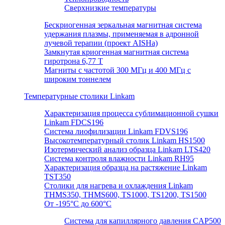
Сверхнизкие температуры
Бескриогенная зеркальная магнитная система
удержания плазмы, применяемая в адронной
лучевой терапии (проект AISHa)
Замкнутая криогенная магнитная система
гиротрона 6,77 T
Магниты с частотой 300 МГц и 400 МГц с
широким тоннелем
Температурные столики Linkam
Характеризация процесса сублимационной сушки
Linkam FDCS196
Система лиофилизации Linkam FDVS196
Высокотемпературный столик Linkam HS1500
Изотермический анализ образца Linkam LTS420
Система контроля влажности Linkam RH95
Характеризация образца на растяжение Linkam
TST350
Столики для нагрева и охлаждения Linkam
THMS350, THMS600, TS1000, TS1200, TS1500
От -195°C до 600°C
Система для капиллярного давления CAP500