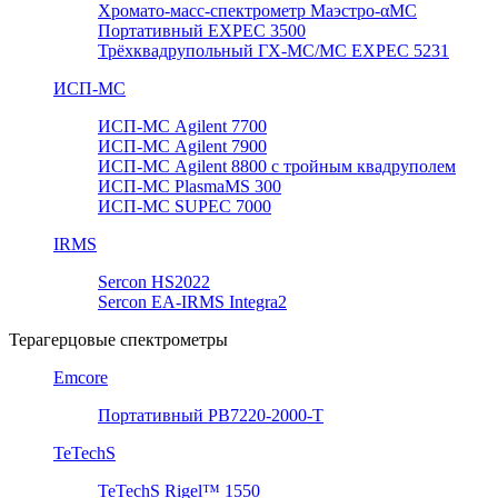
Хромато-масс-спектрометр Маэстро-αМС
Портативный EXPEC 3500
Трёхквадрупольный ГХ-МС/МС EXPEC 5231
ИСП-МС
ИСП-МС Agilent 7700
ИСП-МС Agilent 7900
ИСП-МС Agilent 8800 с тройным квадруполем
ИСП-МС PlasmaMS 300
ИСП-МС SUPEC 7000
IRMS
Sercon HS2022
Sercon EA-IRMS Integra2
Терагерцовые спектрометры
Emcore
Портативный PB7220-2000-T
TeTechS
TeTechS Rigel™ 1550