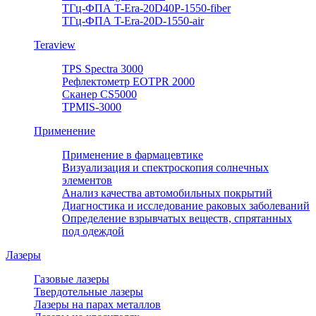
ТГц-ФПА T-Era-20D40P-1550-fiber
ТГц-ФПА T-Era-20D-1550-air
Teraview
TPS Spectra 3000
Рефлектометр EOTPR 2000
Сканер CS5000
TPMIS-3000
Применение
Применение в фармацевтике
Визуализация и спектроскопия солнечных
элементов
Анализ качества автомобильных покрытий
Диагностика и исследование раковых заболеваний
Определение взрывчатых веществ, спрятанных
под одеждой
Лазеры
Газовые лазеры
Твердотельные лазеры
Лазеры на парах металлов