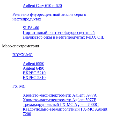
Agilent Cary 610 и 620
Рентгено-флуоресцентный анализ серы в
нефтепродуктах
SLFA–60
Портативный рентгенофлуоресцентный
анализатор серы в нефтепродуктах PeDX OIL
Масс-спектрометрия
ВЭЖХ-МС
Agilent 6550
Agilent 6490
EXPEC 5210
EXPEC 5310
ГХ-МС
Хромато-масс-спектрометр Agilent 5977А
Хромато-масс-спектрометр Agilent 5977E
Трехквадрупольный ГХ-МС Agilent 7000C
Квадрупольно-времяпролетный ГХ-МС Agilent
7200