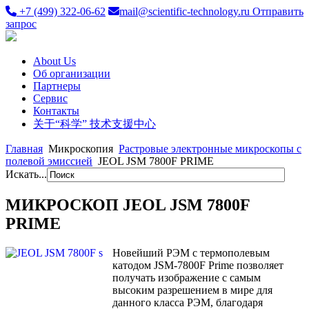
+7 (499) 322-06-62
mail@scientific-technology.ru
Отправить
запрос
About Us
Об организации
Партнеры
Сервис
Контакты
关于“科学” 技术支援中心
Главная
Микроскопия
Растровые электронные микроскопы с
полевой эмиссией
JEOL JSM 7800F PRIME
Искать...
МИКРОСКОП JEOL JSM 7800F
PRIME
Новейший РЭМ с термополевым
катодом JSM-7800F Prime позволяет
получать изображение с самым
высоким разрешением в мире для
данного класса РЭМ, благодаря