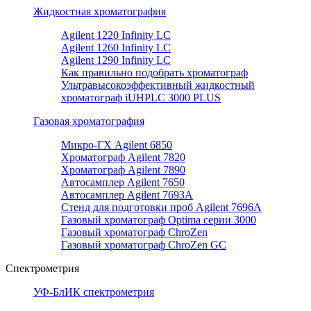
Жидкостная хроматография
Agilent 1220 Infinity LC
Agilent 1260 Infinity LC
Agilent 1290 Infinity LC
Как правильно подобрать хроматограф
Ультравысокоэффективный жидкостный
хроматограф iUHPLC 3000 PLUS
Газовая хроматография
Микро-ГХ Agilent 6850
Хроматограф Agilent 7820
Хроматограф Agilent 7890
Автосамплер Agilent 7650
Автосамплер Agilent 7693A
Стенд для подготовки проб Agilent 7696А
Газовый хроматограф Optima серии 3000
Газовый хроматограф ChroZen
Газовый хроматограф ChroZen GC
Спектрометрия
УФ-БлИК спектрометрия