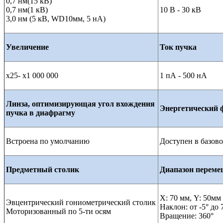
0,7 нм(15 кВ)
0,7 нм(1 кВ)
10 В - 30 кВ
3,0 нм (5 кВ, WD10мм, 5 нА)
Увеличение
Ток пучка
x25- x1 000 000
1 пА - 500 нА
Линза, оптимизирующая угол вхождения
Энергетический 
пучка в диафрагму
Встроена по умолчанию
Доступен в базов
Предметный столик
Диапазон перем
X: 70 мм, Y: 50мм
Эвцентрический гониометрический столик
Наклон: от -5° до 
Моторизованный по 5-ти осям
Вращение: 360°