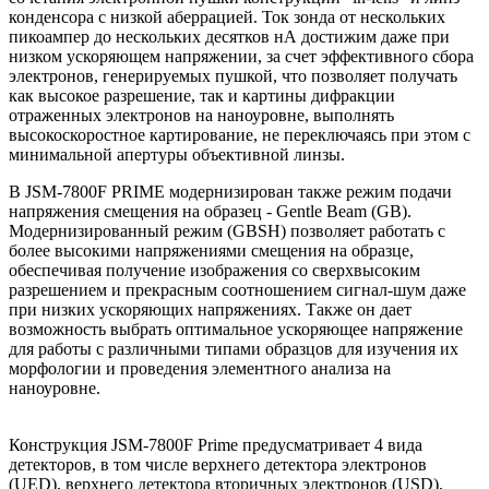
конденсора с низкой аберрацией. Ток зонда от нескольких
пикоампер до нескольких десятков нА достижим даже при
низком ускоряющем напряжении, за счет эффективного сбора
электронов, генерируемых пушкой, что позволяет получать
как высокое разрешение, так и картины дифракции
отраженных электронов на наноуровне, выполнять
высокоскоростное картирование, не переключаясь при этом с
минимальной апертуры объективной линзы.
В JSM-7800F PRIME модернизирован также режим подачи
напряжения смещения на образец - Gentle Beam (GB).
Модернизированный режим (GBSH) позволяет работать с
более высокими напряжениями смещения на образце,
обеспечивая получение изображения со сверхвысоким
разрешением и прекрасным соотношением сигнал-шум даже
при низких ускоряющих напряжениях. Также он дает
возможность выбрать оптимальное ускоряющее напряжение
для работы с различными типами образцов для изучения их
морфологии и проведения элементного анализа на
наноуровне.
Конструкция JSM-7800F Prime предусматривает 4 вида
детекторов, в том числе верхнего детектора электронов
(UED), верхнего детектора вторичных электронов (USD),