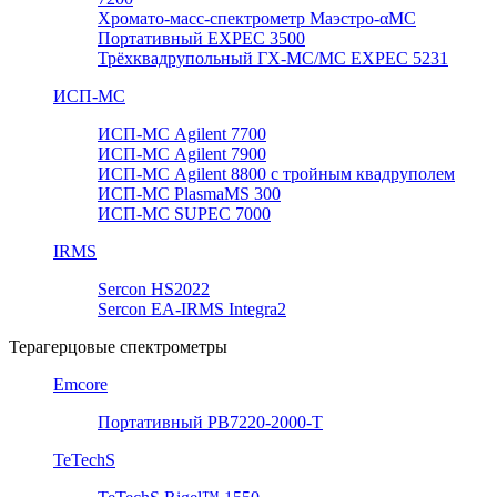
Хромато-масс-спектрометр Маэстро-αМС
Портативный EXPEC 3500
Трёхквадрупольный ГХ-МС/МС EXPEC 5231
ИСП-МС
ИСП-МС Agilent 7700
ИСП-МС Agilent 7900
ИСП-МС Agilent 8800 с тройным квадруполем
ИСП-МС PlasmaMS 300
ИСП-МС SUPEC 7000
IRMS
Sercon HS2022
Sercon EA-IRMS Integra2
Терагерцовые спектрометры
Emcore
Портативный PB7220-2000-T
TeTechS