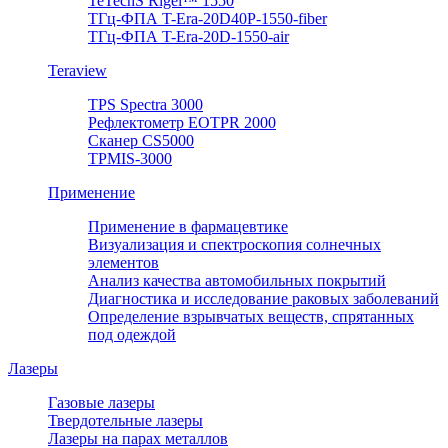
TeTechS Rigel™ 1550
ТГц-ФПА T-Era-20D40P-1550-fiber
ТГц-ФПА T-Era-20D-1550-air
Teraview
TPS Spectra 3000
Рефлектометр EOTPR 2000
Сканер CS5000
TPMIS-3000
Применение
Применение в фармацевтике
Визуализация и спектроскопия солнечных
элементов
Анализ качества автомобильных покрытий
Диагностика и исследование раковых заболеваний
Определение взрывчатых веществ, спрятанных
под одеждой
Лазеры
Газовые лазеры
Твердотельные лазеры
Лазеры на парах металлов