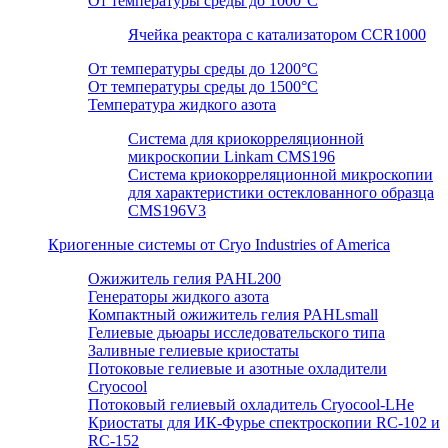
От температуры среды до 1000°C
Ячейка реактора с катализатором CCR1000
От температуры среды до 1200°C
От температуры среды до 1500°C
Температура жидкого азота
Система для криокорреляционной
микроскопии Linkam CMS196
Система криокорреляционной микроскопии
для характеристики остеклованного образца
CMS196V3
Криогенные системы от Cryo Industries of America
Ожижитель гелия PAHL200
Генераторы жидкого азота
Компактный ожижитель гелия PAHLsmall
Гелиевые дьюары исследовательского типа
Заливные гелиевые криостаты
Потоковые гелиевые и азотные охладители
Cryocool
Потоковый гелиевый охладитель Cryocool-LHe
Криостаты для ИК-Фурье спектроскопии RC-102 и
RC-152