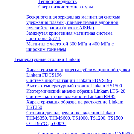
Теплопроводность
Сверхнизкие температуры
Бескриогенная зеркальная магнитная система
удержания плазмы, применяемая в адронной
лучевой терапии (проект AISHa)
Замкнутая криогенная магнитная система
гиротрона 6,77 T
Магниты с частотой 300 МГц и 400 МГц с
широким тоннелем
Температурные столики Linkam
Характеризация процесса сублимационной сушки
Linkam FDCS196
Система лиофилизации Linkam FDVS196
Высокотемпературный столик Linkam HS1500
Изотермический анализ образца Linkam LTS420
Система контроля влажности Linkam RH95
Характеризация образца на растяжение Linkam
TST350
Столики для нагрева и охлаждения Linkam
THMS350, THMS600, TS1000, TS1200, TS1500
От -195°C до 600°C
Система для капиллярного давления CAP500