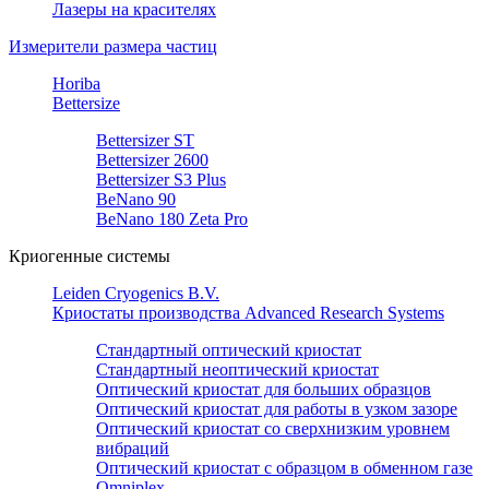
Лазеры на красителях
Измерители размера частиц
Horiba
Bettersize
Bettersizer ST
Bettersizer 2600
Bettersizer S3 Plus
BeNano 90
BeNano 180 Zeta Pro
Криогенные системы
Leiden Cryogenics B.V.
Криостаты производства Advanced Research Systems
Стандартный оптический криостат
Стандартный неоптический криостат
Оптический криостат для больших образцов
Оптический криостат для работы в узком зазоре
Оптический криостат со сверхнизким уровнем
вибраций
Оптический криостат с образцом в обменном газе
Omniplex