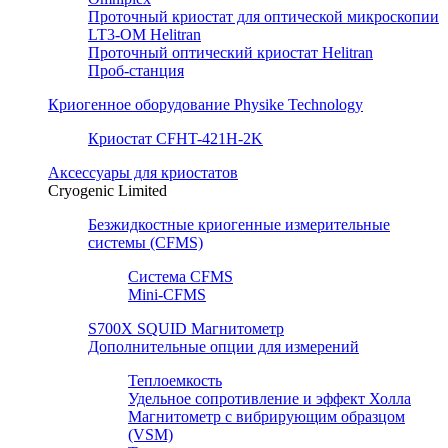
Проточный криостат для оптической микроскопии
LT3-OM Helitran
Проточный оптический криостат Helitran
Проб-станция
Криогенное оборудование Physike Technology
Криостат CFHT-421H-2K
Аксессуары для криостатов
Cryogenic Limited
Безжидкостные криогенные измерительные
системы (CFMS)
Система CFMS
Mini-CFMS
S700X SQUID Магнитометр
Дополнительные опции для измерений
Теплоемкость
Удельное сопротивление и эффект Холла
Магнитометр с вибрирующим образцом
(VSM)