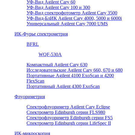
УФ-Вид Agilent Cary 60
УФ-Вид Agilent Cary 100 и 300
УФ-Вид спектрофотометр Agilent Cary 3500
УФ-Вид-БлИК Agilent Cary 4000, 5000 и 6000i
Универсальный Agilent Cary 7000 UMS
ИК-Фурье спектрометрия
BFRL
WQF-530A
Компактный Agilent Cary 630
Исследовательские Agilent Cary 660, 670 и 680
Портативные Agilent 4100 ExoScan и 4200
FlexScan
Портативный Agilent 4300 ExoScan
Флуориметрия
Спектрофлуориметр Agilent Cary Eclipse
Спектрометр Edinburgh серии FLS980
Спектрофлуориметр Edinburgh серии FS5
Спектрометр Edinburgh серии LifeSpec II
ИК-микроскопия