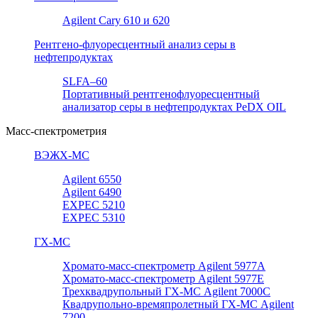
Agilent Cary 610 и 620
Рентгено-флуоресцентный анализ серы в
нефтепродуктах
SLFA–60
Портативный рентгенофлуоресцентный
анализатор серы в нефтепродуктах PeDX OIL
Масс-спектрометрия
ВЭЖХ-МС
Agilent 6550
Agilent 6490
EXPEC 5210
EXPEC 5310
ГХ-МС
Хромато-масс-спектрометр Agilent 5977А
Хромато-масс-спектрометр Agilent 5977E
Трехквадрупольный ГХ-МС Agilent 7000C
Квадрупольно-времяпролетный ГХ-МС Agilent
7200