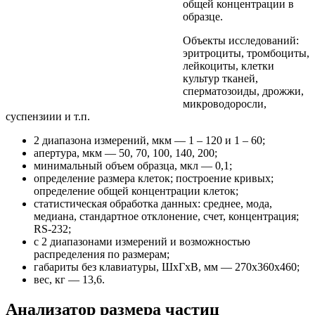
общей концентрации в
образце.
Объекты исследований:
эритроциты, тромбоциты,
лейкоциты, клетки
культур тканей,
сперматозоиды, дрожжи,
микроводоросли,
суспензиии и т.п.
2 диапазона измерений, мкм — 1 – 120 и 1 – 60;
апертура, мкм — 50, 70, 100, 140, 200;
минимальный объем образца, мкл — 0,1;
определение размера клеток; построение кривых;
определение общей концентрации клеток;
статистическая обработка данных: среднее, мода,
медиана, стандартное отклонение, счет, концентрация;
RS-232;
с 2 диапазонами измерений и возможностью
распределения по размерам;
габариты без клавиатуры, ШхГхВ, мм — 270х360х460;
вес, кг — 13,6.
Анализатор размера частиц