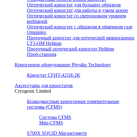
Оптический криостат для больших образцов
Оптический криостат для работы в узком зазоре
Оптический криостат со сверхнизким уровнем
вибраций
Оптический криостат с образцом в обменном газе
Omniplex
Проточный криостат для оптической микроскопии
LT3-OM Helitran
Проточный оптический криостат Helitran
Проб-станция
Криогенное оборудование Physike Technology
Криостат CFHT-421H-2K
Аксессуары для криостатов
Cryogenic Limited
Безжидкостные криогенные измерительные
системы (CFMS)
Система CFMS
Mini-CFMS
S700X SQUID Магнитометр