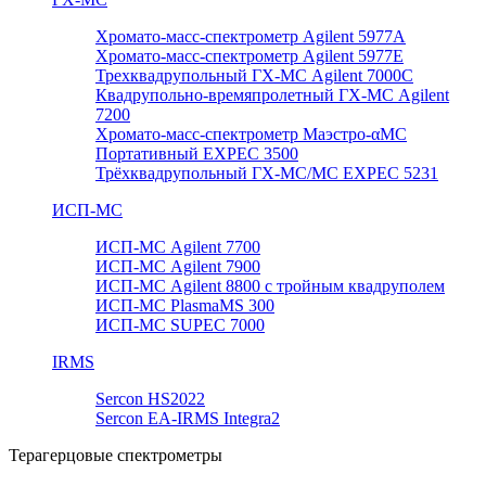
Хромато-масс-спектрометр Agilent 5977А
Хромато-масс-спектрометр Agilent 5977E
Трехквадрупольный ГХ-МС Agilent 7000C
Квадрупольно-времяпролетный ГХ-МС Agilent
7200
Хромато-масс-спектрометр Маэстро-αМС
Портативный EXPEC 3500
Трёхквадрупольный ГХ-МС/МС EXPEC 5231
ИСП-МС
ИСП-МС Agilent 7700
ИСП-МС Agilent 7900
ИСП-МС Agilent 8800 с тройным квадруполем
ИСП-МС PlasmaMS 300
ИСП-МС SUPEC 7000
IRMS
Sercon HS2022
Sercon EA-IRMS Integra2
Терагерцовые спектрометры