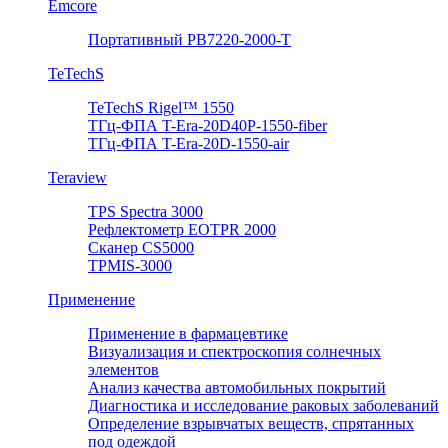
Emcore
Портативный PB7220-2000-T
TeTechS
TeTechS Rigel™ 1550
ТГц-ФПА T-Era-20D40P-1550-fiber
ТГц-ФПА T-Era-20D-1550-air
Teraview
TPS Spectra 3000
Рефлектометр EOTPR 2000
Сканер CS5000
TPMIS-3000
Применение
Применение в фармацевтике
Визуализация и спектроскопия солнечных
элементов
Анализ качества автомобильных покрытий
Диагностика и исследование раковых заболеваний
Определение взрывчатых веществ, спрятанных
под одеждой