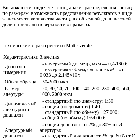
Возможности: подсчет частиц, анализ распределения частиц
по размерам, возможность представления результатов в виде
зависимости количества частиц, их объемной доли, весовой
доли и площади поверхности от размера.
Технические характеристики Multisizer 4е:
Характеристики
Значения
- измеряемый диаметр, мкм — 0,4-1600;
Диапазон
- измеряемый объем, фл или мкм³ – от
измерения
0,033 до 2,145×10⁹;
Объем образца
50-2000 мкл
Размеры
20, 30, 50, 70, 100, 140, 200, 280, 400, 560,
апертуры
1000, 2000 мкм
- стандартный (по диаметру) 1:30;
Динамический
- общий (по диаметру) 1:40 ;
апертурный
- стандартный (по объему) 1:27 000;
диапазон
- общий (по объему) 1:64 000;
- общий диапазон: от 2% до 80% от Ø
Апертурный
апертуры;
диапазон
- cтандартный диапазон: от 2% до 60% от Ø