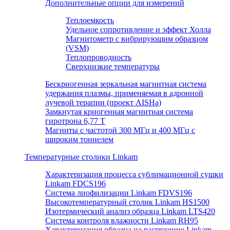
Дополнительные опции для измерений
Теплоемкость
Удельное сопротивление и эффект Холла
Магнитометр с вибрирующим образцом
(VSM)
Теплопроводность
Сверхнизкие температуры
Бескриогенная зеркальная магнитная система
удержания плазмы, применяемая в адронной
лучевой терапии (проект AISHa)
Замкнутая криогенная магнитная система
гиротрона 6,77 T
Магниты с частотой 300 МГц и 400 МГц с
широким тоннелем
Температурные столики Linkam
Характеризация процесса сублимационной сушки
Linkam FDCS196
Система лиофилизации Linkam FDVS196
Высокотемпературный столик Linkam HS1500
Изотермический анализ образца Linkam LTS420
Система контроля влажности Linkam RH95
Характеризация образца на растяжение Linkam