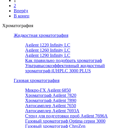
1
2
Вперёд
В конец
Хроматография
Жидкостная хроматография
Agilent 1220 Infinity LC
Agilent 1260 Infinity LC
Agilent 1290 Infinity LC
Как правильно подобрать хроматограф
Ультравысокоэффективный жидкостный
хроматограф iUHPLC 3000 PLUS
Газовая хроматография
Микро-ГХ Agilent 6850
Хроматограф Agilent 7820
Хроматограф Agilent 7890
Автосамплер Agilent 7650
Автосамплер Agilent 7693A
Стенд для подготовки проб Agilent 7696А
Газовый хроматограф Optima серии 3000
Газовый хроматограф ChroZen