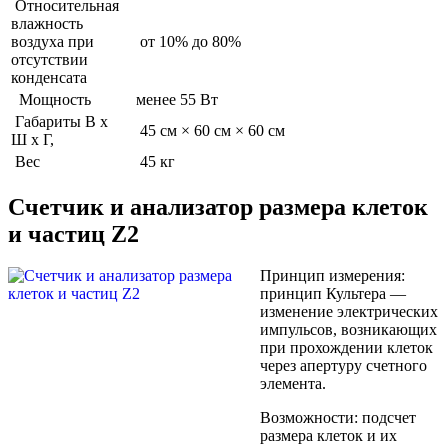
Относительная
влажность
воздуха при
от 10% до 80%
отсутствии
конденсата
Мощность
менее 55 Вт
Габариты В х
45 см × 60 см × 60 см
Ш х Г,
Вес
45 кг
Счетчик и анализатор размера клеток
и частиц Z2
Принцип измерения:
принцип Культера —
изменение электрических
импульсов, возникающих
при прохождении клеток
через апертуру счетного
элемента.
Возможности: подсчет
размера клеток и их