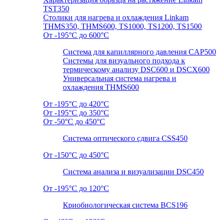
TST350
Столики для нагрева и охлаждения Linkam
THMS350, THMS600, TS1000, TS1200, TS1500
От -195°C до 600°C
Система для капиллярного давления CAP500
Системы для визуального подхода к
термическому анализу DSC600 и DSCX600
Универсальная система нагрева и
охлаждения THMS600
От -195°C до 420°C
От -195°C до 350°C
От -50°C до 450°C
Система оптического сдвига CSS450
От -150°C до 450°C
Система анализа и визуализации DSC450
От -195°C до 120°C
Криобиологическая система BCS196