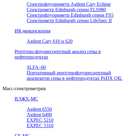
Спектрофлуориметр Agilent Cary Eclipse
Спектрометр Edinburgh серии FLS980
Спектрофлуориметр Edinburgh серии FS5
Спектрометр Edinburgh серии LifeSpec II
ИК-микроскопия
Agilent Cary 610 и 620
Рентгено-флуоресцентный анализ серы в
нефтепродуктах
SLFA–60
Портативный рентгенофлуоресцентный
анализатор серы в нефтепродуктах PeDX OIL
Масс-спектрометрия
ВЭЖХ-МС
Agilent 6550
Agilent 6490
EXPEC 5210
EXPEC 5310
ГХ-МС