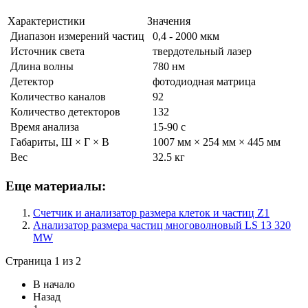
Характеристики
Значения
Диапазон измерений частиц
0,4 - 2000 мкм
Источник света
твердотельный лазер
Длина волны
780 нм
Детектор
фотодиодная матрица
Количество каналов
92
Количество детекторов
132
Время анализа
15-90 с
Габариты, Ш × Г × В
1007 мм × 254 мм × 445 мм
Вес
32.5 кг
Еще материалы:
Счетчик и анализатор размера клеток и частиц Z1
Анализатор размера частиц многоволновый LS 13 320
MW
Страница 1 из 2
В начало
Назад