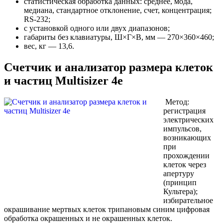
статистическая обработка данных: среднее, мода,
медиана, стандартное отклонение, счет, концентрация;
RS-232;
с установкой одного или двух диапазонов;
габариты без клавиатуры, Ш×Г×В, мм — 270×360×460;
вес, кг — 13,6.
Счетчик и анализатор размера клеток
и частиц Multisizer 4е
Метод:
регистрация
электрических
импульсов,
возникающих
при
прохождении
клеток через
апертуру
(принцип
Культера);
избирательное
окрашивание мертвых клеток трипановым синим цифровая
обработка окрашенных и не окрашенных клеток.