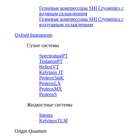
Гелиевые компрессоры SHI Cryogenics с
водяным охлаждением
Гелиевые компрессоры SHI Cryogenics с
воздушным охлаждением
Oxford Instruments
Сухие системы
SpectromagPT
TeslatronPT
HelioxVT
Kelvinox JT
Proteox5mK
ProteoxLX
ProteoxMX
ProteoxS
Жидкостные системы
Integra
KelvinoxTLM
Origin Quantum