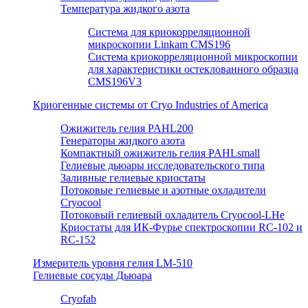
Температура жидкого азота
Система для криокорреляционной
микроскопии Linkam CMS196
Система криокорреляционной микроскопии
для характеристики остеклованного образца
CMS196V3
Криогенные системы от Cryo Industries of America
Ожижитель гелия PAHL200
Генераторы жидкого азота
Компактный ожижитель гелия PAHLsmall
Гелиевые дьюары исследовательского типа
Заливные гелиевые криостаты
Потоковые гелиевые и азотные охладители
Cryocool
Потоковый гелиевый охладитель Cryocool-LHe
Криостаты для ИК-Фурье спектроскопии RC-102 и
RC-152
Измеритель уровня гелия LM-510
Гелиевые сосуды Дьюара
Cryofab