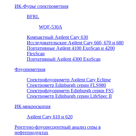
ИК-Фурье спектрометрия
BFRL
WQF-530A
Компактный Agilent Cary 630
Исследовательские Agilent Cary 660, 670 и 680
Портативные Agilent 4100 ExoScan и 4200
FlexScan
Портативный Agilent 4300 ExoScan
Флуориметрия
Спектрофлуориметр Agilent Cary Eclipse
Спектрометр Edinburgh серии FLS980
Спектрофлуориметр Edinburgh серии FS5
Спектрометр Edinburgh серии LifeSpec II
ИК-микроскопия
Agilent Cary 610 и 620
Рентгено-флуоресцентный анализ серы в
нефтепродуктах