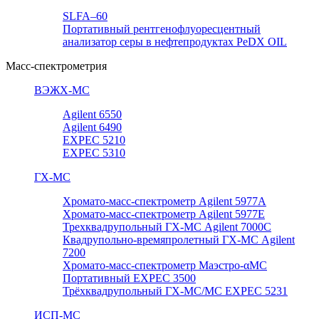
SLFA–60
Портативный рентгенофлуоресцентный
анализатор серы в нефтепродуктах PeDX OIL
Масс-спектрометрия
ВЭЖХ-МС
Agilent 6550
Agilent 6490
EXPEC 5210
EXPEC 5310
ГХ-МС
Хромато-масс-спектрометр Agilent 5977А
Хромато-масс-спектрометр Agilent 5977E
Трехквадрупольный ГХ-МС Agilent 7000C
Квадрупольно-времяпролетный ГХ-МС Agilent
7200
Хромато-масс-спектрометр Маэстро-αМС
Портативный EXPEC 3500
Трёхквадрупольный ГХ-МС/МС EXPEC 5231
ИСП-МС