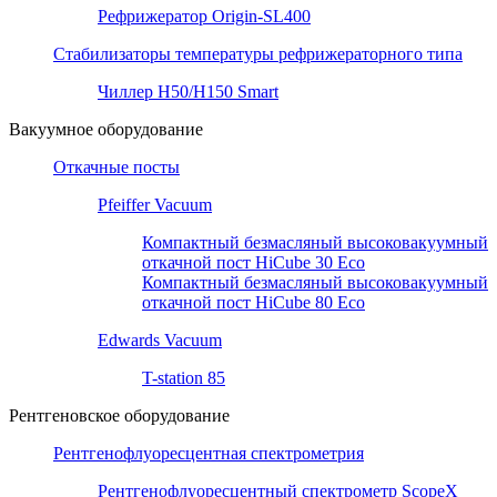
Рефрижератор Origin-SL400
Стабилизаторы температуры рефрижераторного типа
Чиллер H50/H150 Smart
Вакуумное оборудование
Откачные посты
Pfeiffer Vacuum
Компактный безмасляный высоковакуумный
откачной пост HiCube 30 Eco
Компактный безмасляный высоковакуумный
откачной пост HiCube 80 Eco
Edwards Vacuum
T-station 85
Рентгеновское оборудование
Рентгенофлуоресцентная спектрометрия
Рентгенофлуоресцентный спектрометр ScopeX