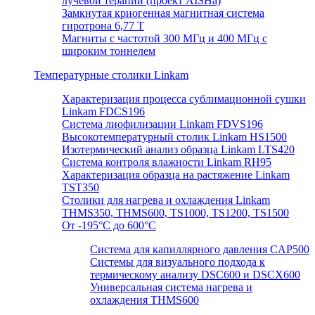
лучевой терапии (проект AISHa)
Замкнутая криогенная магнитная система
гиротрона 6,77 T
Магниты с частотой 300 МГц и 400 МГц с
широким тоннелем
Температурные столики Linkam
Характеризация процесса сублимационной сушки
Linkam FDCS196
Система лиофилизации Linkam FDVS196
Высокотемпературный столик Linkam HS1500
Изотермический анализ образца Linkam LTS420
Система контроля влажности Linkam RH95
Характеризация образца на растяжение Linkam
TST350
Столики для нагрева и охлаждения Linkam
THMS350, THMS600, TS1000, TS1200, TS1500
От -195°C до 600°C
Система для капиллярного давления CAP500
Системы для визуального подхода к
термическому анализу DSC600 и DSCX600
Универсальная система нагрева и
охлаждения THMS600