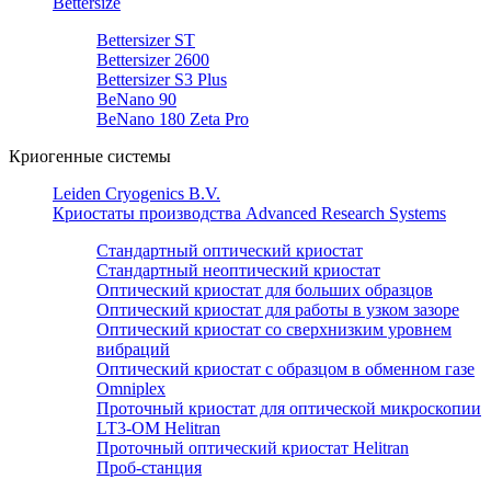
Bettersize
Bettersizer ST
Bettersizer 2600
Bettersizer S3 Plus
BeNano 90
BeNano 180 Zeta Pro
Криогенные системы
Leiden Cryogenics B.V.
Криостаты производства Advanced Research Systems
Стандартный оптический криостат
Стандартный неоптический криостат
Оптический криостат для больших образцов
Оптический криостат для работы в узком зазоре
Оптический криостат со сверхнизким уровнем
вибраций
Оптический криостат с образцом в обменном газе
Omniplex
Проточный криостат для оптической микроскопии
LT3-OM Helitran
Проточный оптический криостат Helitran
Проб-станция