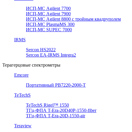
ИСП-МС Agilent 7700
ИСП-МС Agilent 7900
ИСП-МС Agilent 8800 с тройным квадруполем
ИСП-МС PlasmaMS 300
ИСП-МС SUPEC 7000
IRMS
Sercon HS2022
Sercon EA-IRMS Integra2
Терагерцовые спектрометры
Emcore
Портативный PB7220-2000-T
TeTechS
TeTechS Rigel™ 1550
ТГц-ФПА T-Era-20D40P-1550-fiber
ТГц-ФПА T-Era-20D-1550-air
Teraview