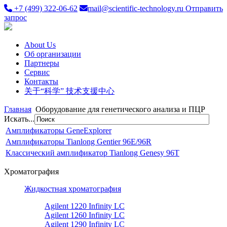
+7 (499) 322-06-62
mail@scientific-technology.ru
Отправить
запрос
About Us
Об организации
Партнеры
Сервис
Контакты
关于“科学” 技术支援中心
Главная
Оборудование для генетического анализа и ПЦР
Искать...
Амплификаторы GeneExplorer
Амплификаторы Tianlong Gentier 96E/96R
Классический амплификатор Tianlong Genesy 96T
Хроматография
Жидкостная хроматография
Agilent 1220 Infinity LC
Agilent 1260 Infinity LC
Agilent 1290 Infinity LC