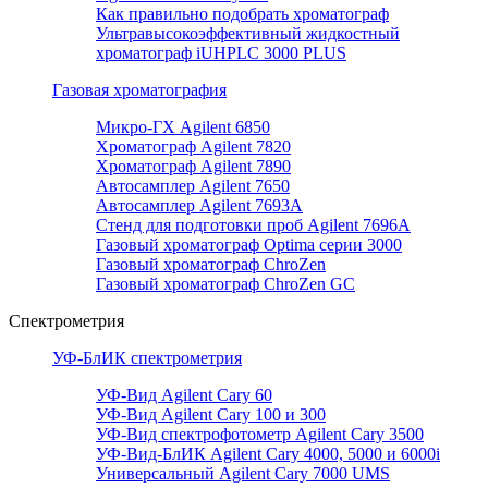
Как правильно подобрать хроматограф
Ультравысокоэффективный жидкостный
хроматограф iUHPLC 3000 PLUS
Газовая хроматография
Микро-ГХ Agilent 6850
Хроматограф Agilent 7820
Хроматограф Agilent 7890
Автосамплер Agilent 7650
Автосамплер Agilent 7693A
Стенд для подготовки проб Agilent 7696А
Газовый хроматограф Optima серии 3000
Газовый хроматограф ChroZen
Газовый хроматограф ChroZen GC
Спектрометрия
УФ-БлИК спектрометрия
УФ-Вид Agilent Cary 60
УФ-Вид Agilent Cary 100 и 300
УФ-Вид спектрофотометр Agilent Cary 3500
УФ-Вид-БлИК Agilent Cary 4000, 5000 и 6000i
Универсальный Agilent Cary 7000 UMS