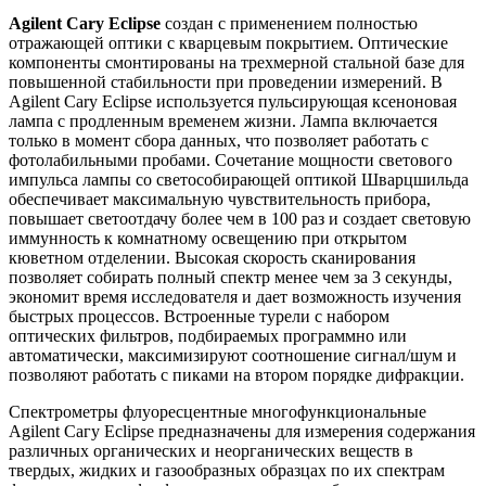
Agilent Cary Eclipse
создан с применением полностью
отражающей оптики с кварцевым покрытием. Оптические
компоненты смонтированы на трехмерной стальной базе для
повышенной стабильности при проведении измерений. В
Agilent Cary Eclipse используется пульсирующая ксеноновая
лампа с продленным временем жизни. Лампа включается
только в момент сбора данных, что позволяет работать с
фотолабильными пробами. Сочетание мощности светового
импульса лампы со светособирающей оптикой Шварцшильда
обеспечивает максимальную чувствительность прибора,
повышает светоотдачу более чем в 100 раз и создает световую
иммунность к комнатному освещению при открытом
кюветном отделении. Высокая скорость сканирования
позволяет собирать полный спектр менее чем за 3 секунды,
экономит время исследователя и дает возможность изучения
быстрых процессов. Встроенные турели с набором
оптических фильтров, подбираемых программно или
автоматически, максимизируют соотношение сигнал/шум и
позволяют работать с пиками на втором порядке дифракции.
Спектрометры флуоресцентные многофункциональные
Agilent Сагу Eclipse предназначены для измерения содержания
различных органических и неорганических веществ в
твердых, жидких и газообразных образцах по их спектрам