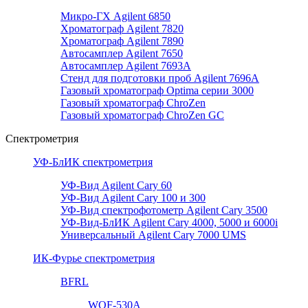
Микро-ГХ Agilent 6850
Хроматограф Agilent 7820
Хроматограф Agilent 7890
Автосамплер Agilent 7650
Автосамплер Agilent 7693A
Стенд для подготовки проб Agilent 7696А
Газовый хроматограф Optima серии 3000
Газовый хроматограф ChroZen
Газовый хроматограф ChroZen GC
Спектрометрия
УФ-БлИК спектрометрия
УФ-Вид Agilent Cary 60
УФ-Вид Agilent Cary 100 и 300
УФ-Вид спектрофотометр Agilent Cary 3500
УФ-Вид-БлИК Agilent Cary 4000, 5000 и 6000i
Универсальный Agilent Cary 7000 UMS
ИК-Фурье спектрометрия
BFRL
WQF-530A