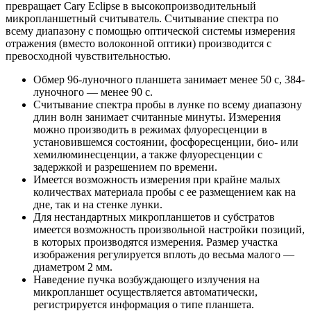
превращает Cary Eclipse в высокопроизводительный
микропланшетный считыватель. Считывание спектра по
всему диапазону с помощью оптической системы измерения
отражения (вместо волоконной оптики) производится с
превосходной чувствительностью.
Обмер 96-луночного планшета занимает менее 50 с, 384-
луночного — менее 90 с.
Считывание спектра пробы в лунке по всему диапазону
длин волн занимает считанные минуты. Измерения
можно производить в режимах флуоресценции в
установившемся состоянии, фосфоресценции, био- или
хемилюминесценции, а также флуоресценции с
задержкой и разрешением по времени.
Имеется возможность измерения при крайне малых
количествах материала пробы с ее размещением как на
дне, так и на стенке лунки.
Для нестандартных микропланшетов и субстратов
имеется возможность произвольной настройки позиций,
в которых производятся измерения. Размер участка
изображения регулируется вплоть до весьма малого —
диаметром 2 мм.
Наведение пучка возбуждающего излучения на
микропланшет осуществляется автоматически,
регистрируется информация о типе планшета.