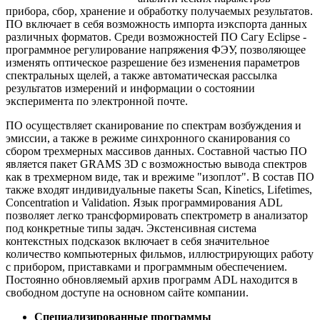
прибора, сбор, хранение и обработку получаемых результатов.
ПО включает в себя возможность импорта иэкспорта данных
различных форматов. Среди возможностей ПО Сагу Eclipse -
программное регулирование напряжения ФЭУ, позволяющее
изменять оптическое разрешение без изменения параметров
спектральных щелей, а также автоматическая рассылка
результатов измерений и информации о состоянии
эксперимента по электронной почте.
ПО осуществляет сканирование по спектрам возбуждения и
эмиссии, а также в режиме синхронного сканирования со
сбором трехмерных массивов данных. Составной частью ПО
является пакет GRAMS 3D с возможностью вывода спектров
как в трехмерном виде, так и врежиме "изоплот". В состав ПО
также входят индивидуальные пакеты Scan, Kinetics, Lifetimes,
Concentration и Validation. Язык программирования ADL
позволяет легко трансформировать спектрометр в анализатор
под конкретные типы задач. Экстенсивная система
контекстных подсказок включает в себя значительное
количество компьютерных фильмов, иллюстрирующих работу
с прибором, приставками и программным обеспечением.
Постоянно обновляемый архив программ ADL находится в
свободном доступе на основном сайте компании.
Специализированные программы