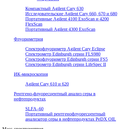
Компактный Agilent Cary 630
Исследовательские Agilent Cary 660, 670 и 680
Портативные Agilent 4100 ExoScan и 4200
FlexScan
Портативный Agilent 4300 ExoScan
Флуориметрия
Спектрофлуориметр Agilent Cary Eclipse
Спектрометр Edinburgh серии FLS980
Спектрофлуориметр Edinburgh серии FS5
Спектрометр Edinburgh серии LifeSpec II
ИК-микроскопия
Agilent Cary 610 и 620
Рентгено-флуоресцентный анализ серы в
нефтепродуктах
SLFA–60
Портативный рентгенофлуоресцентный
анализатор серы в нефтепродуктах PeDX OIL
Масс-спектрометрия