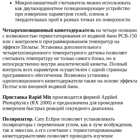
Микропланшетный считыватель можно использовать
как двухкоординатное позиционирующее устройство
при измерении параметров гелей, пленок и
твердотельных проб в разных точках их поверхности.
Четырехпозиционный кюветодержатель
на четыре позиции
с возможностью термостатирования от водяной бани РСВ-150
или с контролем и программированием температур на
эффекте Пельтье. Установка дополнительного
четырехпозиционного температурного датчика позволяет
считывать температуру не только самого блока, но и
непосредственно внутри аналитической кюветы. Полный
контроль всех параметров осуществлен с одной страницы
программного обеспечения. Возможна установка
однопозиционного кюветодержателя также на основе эффекта
Пелтье или внешней водяной бани.
Приставка Rapid Mix
производится фирмой Applied
Photophysics (RX 2000) и предназначена для проведения
измерения быстрых реакций секундного диапазона.
Поляризатор.
Cary Eclipse позволяет устанавливать
поляризаторы с переменным углом, как в луче возбуждения,
так и эмиссии, а его сочетание с термостатированными
кюветодержателями позволяет проводить изучение