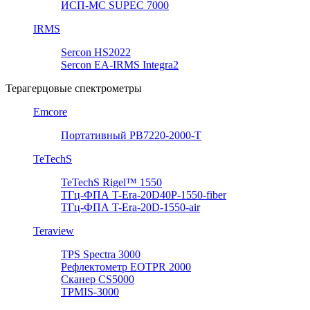
ИСП-МС SUPEC 7000
IRMS
Sercon HS2022
Sercon EA-IRMS Integra2
Терагерцовые спектрометры
Emcore
Портативный PB7220-2000-T
TeTechS
TeTechS Rigel™ 1550
ТГц-ФПА T-Era-20D40P-1550-fiber
ТГц-ФПА T-Era-20D-1550-air
Teraview
TPS Spectra 3000
Рефлектометр EOTPR 2000
Сканер CS5000
TPMIS-3000