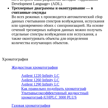
Development Language» (ADL).
Трехмерные диаграммы и оконтуривание — в
считанные секунды
Во всех режимах х производится автоматический сбор
данных считывания спектров возбуждения, испускания
или одновременно обоих с синхронизацией. На основе
сечений трехмерных наборов данных можно получать
отдельные спектры возбуждения или испускания, а
также оконтуривать объекты для определения
количества излучающих объектов.
Хроматография
Жидкостная хроматография
Agilent 1220 Infinity LC
Agilent 1260 Infinity LC
Agilent 1290 Infinity LC
Как правильно подобрать хроматограф
Ультравысокоэффективный жидкостный
хроматограф iUHPLC 3000 PLUS
Газовая хроматография