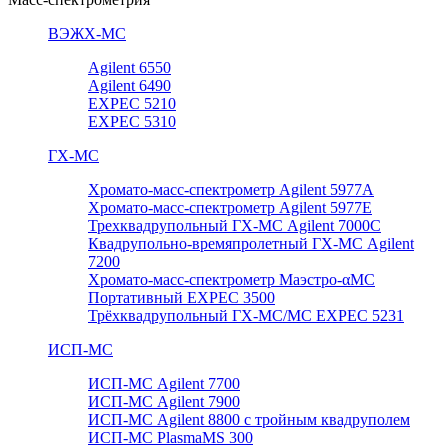
ВЭЖХ-МС
Agilent 6550
Agilent 6490
EXPEC 5210
EXPEC 5310
ГХ-МС
Хромато-масс-спектрометр Agilent 5977А
Хромато-масс-спектрометр Agilent 5977E
Трехквадрупольный ГХ-МС Agilent 7000C
Квадрупольно-времяпролетный ГХ-МС Agilent
7200
Хромато-масс-спектрометр Маэстро-αМС
Портативный EXPEC 3500
Трёхквадрупольный ГХ-МС/МС EXPEC 5231
ИСП-МС
ИСП-МС Agilent 7700
ИСП-МС Agilent 7900
ИСП-МС Agilent 8800 с тройным квадруполем
ИСП-МС PlasmaMS 300