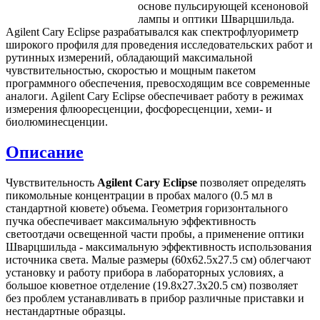
основе пульсирующей ксеноновой
лампы и оптики Шварцшильда.
Agilent Cary Eclipse разрабатывался как спектрофлуориметр
широкого профиля для проведения исследовательских работ и
рутинных измерений, обладающий максимальной
чувствительностью, скоростью и мощным пакетом
программного обеспечения, превосходящим все современные
аналоги. Agilent Cary Eclipse обеспечивает работу в режимах
измерения флюоресценции, фосфоресценции, хеми- и
биолюминесценции.
Описание
Чувствительность
Agilent
Cary Eclipse
позволяет определять
пикомольные концентрации в пробах малого (0.5 мл в
стандартной кювете) объема. Геометрия горизонтального
пучка обеспечивает максимальную эффективность
светоотдачи освещенной части пробы, а применение оптики
Шварцшильда - максимальную эффективность использования
источника света. Малые размеры (60х62.5х27.5 см) облегчают
установку и работу прибора в лабораторных условиях, а
большое кюветное отделение (19.8х27.3х20.5 см) позволяет
без проблем устанавливать в прибор различные приставки и
нестандартные образцы.