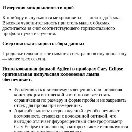
Измерения микроколичеств проб
К прибору выпускаются микрокюветы — вплоть до 5 мкл.
Высокая чувствительность при столь малых объемах
достигается за счет соответствующего горизонтального
профиля пучка излучения.
Сверхвысокая скорость сбора данных
Продолжительность считывания спектра по всему диапазону
— менее трех секунд.
Использованная фирмой Agilent в приборах Cary Eclipse
оригинальная импульсная ксеноновая лампа
обеспечивает
:
Устойчивость к внешнему освещению: оригинальная
конструкция оптической части позволяет снять
ограничения по размеру и форме пробы и не закрывать
отсек для пробы при измерениях.
Адаптабельность: острофокусный луч обеспечивает
возможность стыковки с волоконной оптикой, что
выгодно отличает флуоресцентный спектрофотометр
Cary Eclipse от аналогов, в которых также используются
волоконно-оптические элементы.