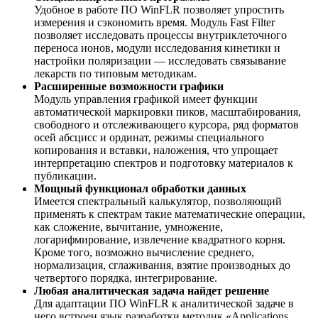
Удобное в работе ПО WinFLR позволяет упростить
измерения и сэкономить время. Модуль Fast Filter
позволяет исследовать процессы внутриклеточного
переноса ионов, модули исследования кинетики и
настройки поляризации — исследовать связывание
лекарств по типовым методикам.
Расширенные возможности графики
Модуль управления графикой имеет функции
автоматической маркировки пиков, масштабирования,
свободного и отслеживающего курсора, ряд форматов
осей абсцисс и ординат, режимы специального
копирования и вставки, наложения, что упрощает
интерпретацию спектров и подготовку материалов к
публикации.
Мощный функционал обработки данных
Имеется спектральный калькулятор, позволяющий
применять к спектрам такие математические операции,
как сложение, вычитание, умножение,
логарифмирование, извлечение квадратного корня.
Кроме того, возможно вычисление среднего,
нормализация, сглаживания, взятие производных до
четвертого порядка, интегрирование.
Любая аналитическая задача найдет решение
Для адаптации ПО WinFLR к аналитической задаче в
него встроен язык разработки методик «Applications