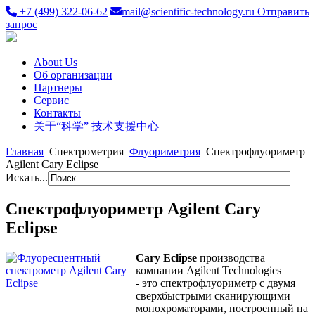
+7 (499) 322-06-62
mail@scientific-technology.ru
Отправить
запрос
About Us
Об организации
Партнеры
Сервис
Контакты
关于“科学” 技术支援中心
Главная
Спектрометрия
Флуориметрия
Спектрофлуориметр
Agilent Cary Eclipse
Искать...
Спектрофлуориметр Agilent Cary
Eclipse
Cary Eclipse
производства
компании Agilent Technologies
- это спектрофлуориметр с двумя
сверхбыстрыми сканирующими
монохроматорами, построенный на