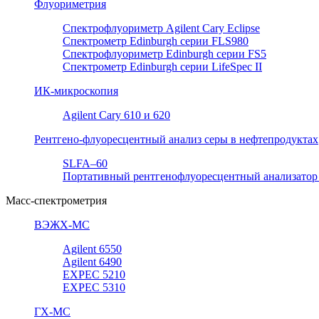
Флуориметрия
Спектрофлуориметр Agilent Cary Eclipse
Спектрометр Edinburgh серии FLS980
Спектрофлуориметр Edinburgh серии FS5
Спектрометр Edinburgh серии LifeSpec II
ИК-микроскопия
Agilent Cary 610 и 620
Рентгено-флуоресцентный анализ серы в нефтепродуктах
SLFA–60
Портативный рентгенофлуоресцентный анализатор
Масс-спектрометрия
ВЭЖХ-МС
Agilent 6550
Agilent 6490
EXPEC 5210
EXPEC 5310
ГХ-МС