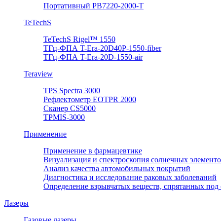
Портативный PB7220-2000-T
TeTechS
TeTechS Rigel™ 1550
ТГц-ФПА T-Era-20D40P-1550-fiber
ТГц-ФПА T-Era-20D-1550-air
Teraview
TPS Spectra 3000
Рефлектометр EOTPR 2000
Сканер CS5000
TPMIS-3000
Применение
Применение в фармацевтике
Визуализация и спектроскопия солнечных элемент
Анализ качества автомобильных покрытий
Диагностика и исследование раковых заболеваний
Определение взрывчатых веществ, спрятанных под
Лазеры
Газовые лазеры