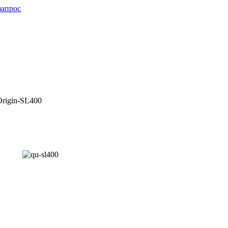
запрос
rigin-SL400