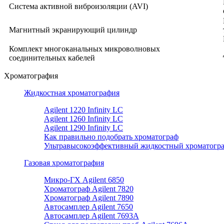
Система активной виброизоляции (AVI)
Магнитный экранирующий цилиндр
Комплект многоканальных микроволновых
соединительных кабелей
Хроматография
Жидкостная хроматография
Agilent 1220 Infinity LC
Agilent 1260 Infinity LC
Agilent 1290 Infinity LC
Как правильно подобрать хроматограф
Ультравысокоэффективный жидкостный хроматогр
Газовая хроматография
Микро-ГХ Agilent 6850
Хроматограф Agilent 7820
Хроматограф Agilent 7890
Автосамплер Agilent 7650
Автосамплер Agilent 7693A