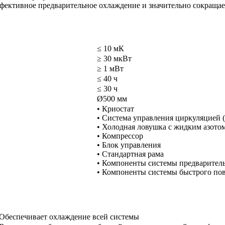
фективное предварительное охлаждение и значительно сокращае
≤ 10 мК
≥ 30 мкВт
≥ 1 мВт
≤ 40 ч
≤ 30 ч
Ø500 мм
• Криостат
• Система управления циркуляцией 
• Холодная ловушка с жидким азото
• Компрессор
• Блок управления
• Стандартная рама
• Компоненты системы предварител
• Компоненты системы быстрого пов
Обеспечивает охлаждение всей системы