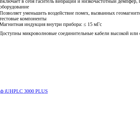
Включает в себя гаситель вибраций и низкочастотный демпфер, 
оборудование
Позволяет уменьшить воздействие помех, вызванных геомагни
тестовые компоненты
Магнитная индукция внутри прибора: ≤ 15 мГс
Доступны микроволновые соединительные кабели высокой или
аф iUHPLC 3000 PLUS