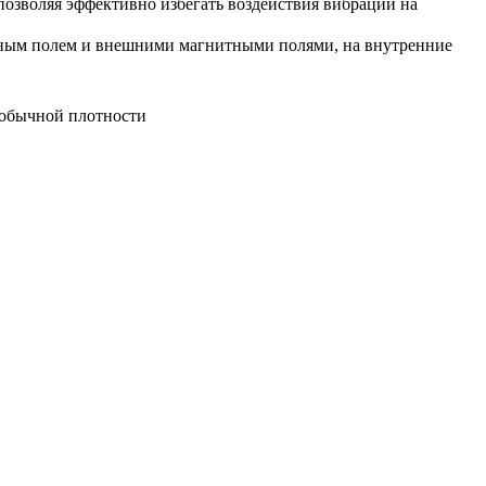
позволяя эффективно избегать воздействия вибрации на
тным полем и внешними магнитными полями, на внутренние
 обычной плотности