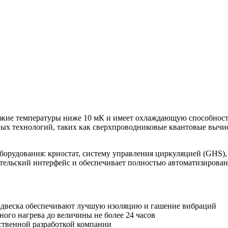
зкие температуры ниже 10 мК и имеет охлаждающую способность
вых технологий, таких как сверхпроводниковые квантовые вычи
борудования: криостат, систему управления циркуляцией (GHS),
ательский интерфейс и обеспечивает полностью автоматизирова
подвеска обеспечивают лучшую изоляцию и гашение вибраций
ого нагрева до величины не более 24 часов
бственной разработкой компании