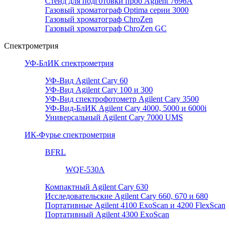
Стенд для подготовки проб Agilent 7696А
Газовый хроматограф Optima серии 3000
Газовый хроматограф ChroZen
Газовый хроматограф ChroZen GC
Спектрометрия
УФ-БлИК спектрометрия
УФ-Вид Agilent Cary 60
УФ-Вид Agilent Cary 100 и 300
УФ-Вид спектрофотометр Agilent Cary 3500
УФ-Вид-БлИК Agilent Cary 4000, 5000 и 6000i
Универсальный Agilent Cary 7000 UMS
ИК-Фурье спектрометрия
BFRL
WQF-530A
Компактный Agilent Cary 630
Исследовательские Agilent Cary 660, 670 и 680
Портативные Agilent 4100 ExoScan и 4200 FlexScan
Портативный Agilent 4300 ExoScan