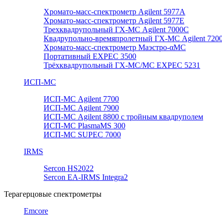
Хромато-масс-спектрометр Agilent 5977А
Хромато-масс-спектрометр Agilent 5977E
Трехквадрупольный ГХ-МС Agilent 7000C
Квадрупольно-времяпролетный ГХ-МС Agilent 720
Хромато-масс-спектрометр Маэстро-αМС
Портативный EXPEC 3500
Трёхквадрупольный ГХ-МС/МС EXPEC 5231
ИСП-МС
ИСП-МС Agilent 7700
ИСП-МС Agilent 7900
ИСП-МС Agilent 8800 с тройным квадруполем
ИСП-МС PlasmaMS 300
ИСП-МС SUPEC 7000
IRMS
Sercon HS2022
Sercon EA-IRMS Integra2
Терагерцовые спектрометры
Emcore