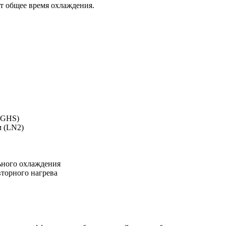
т общее время охлаждения.
(GHS)
м (LN2)
ьного охлаждения
торного нагрева