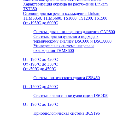
Характеризация образца на растяжение Linkam
TST350
Столики для нагрева и охлаждения Linkam
THMS350, THMS600, TS1000, TS1200, TS1500
От -195°C до 600°C
Система для капиллярного давления CAP500
Системы для визуального подхода к
термическому анализу DSC600 и DSCX600
Универсальная система нагрева и
охлаждения THMS600
От -195°C до 420°C
От -195°C до 350°C
От -50°C до 450°C
Система оптического сдвига CSS450
От -150°C до 450°C
Система анализа и визуализации DSC450
От -195°C до 120°C
Криобиологическая система BCS196