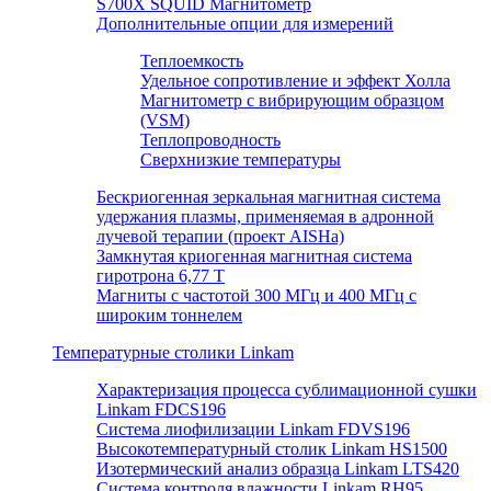
S700X SQUID Магнитометр
Дополнительные опции для измерений
Теплоемкость
Удельное сопротивление и эффект Холла
Магнитометр с вибрирующим образцом
(VSM)
Теплопроводность
Сверхнизкие температуры
Бескриогенная зеркальная магнитная система
удержания плазмы, применяемая в адронной
лучевой терапии (проект AISHa)
Замкнутая криогенная магнитная система
гиротрона 6,77 T
Магниты с частотой 300 МГц и 400 МГц с
широким тоннелем
Температурные столики Linkam
Характеризация процесса сублимационной сушки
Linkam FDCS196
Система лиофилизации Linkam FDVS196
Высокотемпературный столик Linkam HS1500
Изотермический анализ образца Linkam LTS420
Система контроля влажности Linkam RH95