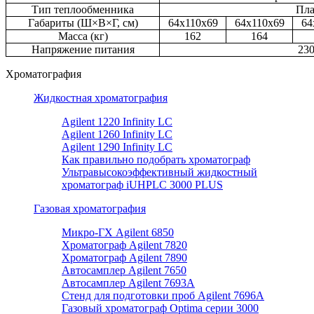
Тип теплообменника
Пла
Габариты (Ш×В×Г, см)
64x110х69
64x110х69
64
Масса (кг)
162
164
Напряжение питания
23
Хроматография
Жидкостная хроматография
Agilent 1220 Infinity LC
Agilent 1260 Infinity LC
Agilent 1290 Infinity LC
Как правильно подобрать хроматограф
Ультравысокоэффективный жидкостный
хроматограф iUHPLC 3000 PLUS
Газовая хроматография
Микро-ГХ Agilent 6850
Хроматограф Agilent 7820
Хроматограф Agilent 7890
Автосамплер Agilent 7650
Автосамплер Agilent 7693A
Стенд для подготовки проб Agilent 7696А
Газовый хроматограф Optima серии 3000