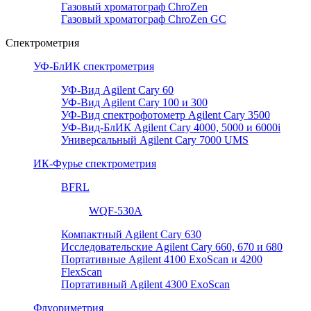
Газовый хроматограф ChroZen
Газовый хроматограф ChroZen GC
Спектрометрия
УФ-БлИК спектрометрия
УФ-Вид Agilent Cary 60
УФ-Вид Agilent Cary 100 и 300
УФ-Вид спектрофотометр Agilent Cary 3500
УФ-Вид-БлИК Agilent Cary 4000, 5000 и 6000i
Универсальный Agilent Cary 7000 UMS
ИК-Фурье спектрометрия
BFRL
WQF-530A
Компактный Agilent Cary 630
Исследовательские Agilent Cary 660, 670 и 680
Портативные Agilent 4100 ExoScan и 4200
FlexScan
Портативный Agilent 4300 ExoScan
Флуориметрия