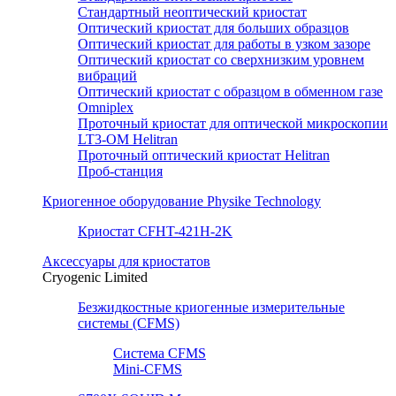
Стандартный неоптический криостат
Оптический криостат для больших образцов
Оптический криостат для работы в узком зазоре
Оптический криостат со сверхнизким уровнем
вибраций
Оптический криостат с образцом в обменном газе
Omniplex
Проточный криостат для оптической микроскопии
LT3-OM Helitran
Проточный оптический криостат Helitran
Проб-станция
Криогенное оборудование Physike Technology
Криостат CFHT-421H-2K
Аксессуары для криостатов
Cryogenic Limited
Безжидкостные криогенные измерительные
системы (CFMS)
Система CFMS
Mini-CFMS