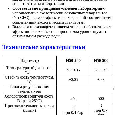
снизить затраты лаборатории.
Соответствие принципам «зелёной лаборатории»:
использование экологически безопасных хладагентов
(без CFC) и энергоэффективных решений соответствует
современным экологическим стандартам.
Высокая производительность:
чиллеры обеспечивают
эффективное охлаждение при низком уровне шума и
оптимальном расходе воды.
Технические характеристики
Параметр
H50-240
H50-500
Температурный диапазон,
5 ~ +35
5 ~ +35
°C
Стабильность температуры,
±0,05
±0,3
°C
Режим регулирования
П
температуры
Холодопроизводительность,
240
500
Вт (при 25°C)
Производительность насоса
3
5
(л/мин)
при 0,7
при 0,4 бар
бар