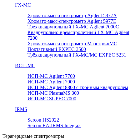
ГХ-МС
Хромато-масс-спектрометр Agilent 5977А
Хромато-масс-спектрометр Agilent 5977E
Трехквадрупольный ГХ-МС Agilent 7000C
Квадрупольно-времяпролетный ГХ-МС Agilent
7200
Хромато-масс-спектрометр Маэстро-αМС
Портативный EXPEC 3500
Трёхквадрупольный ГХ-МС/МС EXPEC 5231
ИСП-МС
ИСП-МС Agilent 7700
ИСП-МС Agilent 7900
ИСП-МС Agilent 8800 с тройным квадруполем
ИСП-МС PlasmaMS 300
ИСП-МС SUPEC 7000
IRMS
Sercon HS2022
Sercon EA-IRMS Integra2
Терагерцовые спектрометры