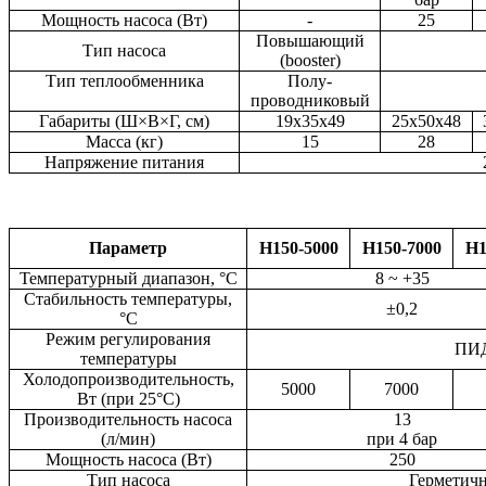
Мощность насоса (Вт)
-
25
Повышающий
Тип насоса
Гер
(booster)
Тип теплообменника
Полу-
проводниковый
Габариты (Ш×В×Г, см)
19x35x49
25x50x48
Масса (кг)
15
28
Напряжение питания
Параметр
H150-5000
H150-7000
H1
Температурный диапазон, °C
8 ~ +35
Стабильность температуры,
±0,2
°C
Режим регулирования
ПИД
температуры
Холодопроизводительность,
5000
7000
Вт (при 25°C)
Производительность насоса
13
(л/мин)
при 4 бар
Мощность насоса (Вт)
250
Тип насоса
Герметичный 