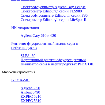
Спектрофлуориметр Agilent Cary Eclipse
Спектрометр Edinburgh серии FLS980
Спектрофлуориметр Edinburgh серии FS5
Спектрометр Edinburgh серии LifeSpec II
ИК-микроскопия
Agilent Cary 610 и 620
Рентгено-флуоресцентный анализ серы в
нефтепродуктах
SLFA–60
Портативный рентгенофлуоресцентный
анализатор серы в нефтепродуктах PeDX OIL
Масс-спектрометрия
ВЭЖХ-МС
Agilent 6550
Agilent 6490
EXPEC 5210
EXPEC 5310