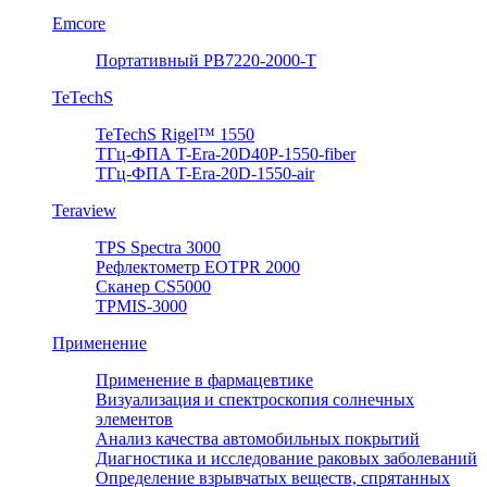
Emcore
Портативный PB7220-2000-T
TeTechS
TeTechS Rigel™ 1550
ТГц-ФПА T-Era-20D40P-1550-fiber
ТГц-ФПА T-Era-20D-1550-air
Teraview
TPS Spectra 3000
Рефлектометр EOTPR 2000
Сканер CS5000
TPMIS-3000
Применение
Применение в фармацевтике
Визуализация и спектроскопия солнечных
элементов
Анализ качества автомобильных покрытий
Диагностика и исследование раковых заболеваний
Определение взрывчатых веществ, спрятанных