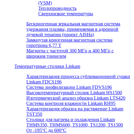
(VSM)
Теплопроводность
Сверхнизкие температуры
Бескриогенная зеркальная магнитная система
удержания плазмы, применяемая в адронной
лучевой терапии (проект AISHa)
Замкнутая криогенная магнитная система
гиротрона 6,77 T
Магниты с частотой 300 МГц и 400 МГц с
широким тоннелем
Температурные столики Linkam
Характеризация процесса сублимационной сушки
Linkam FDCS196
Система лиофилизации Linkam FDVS196
Высокотемпературный столик Linkam HS1500
Изотермический анализ образца Linkam LTS420
Система контроля влажности Linkam RH95
Характеризация образца на растяжение Linkam
TST350
Столики для нагрева и охлаждения Linkam
THMS350, THMS600, TS1000, TS1200, TS1500
От -195°C до 600°C