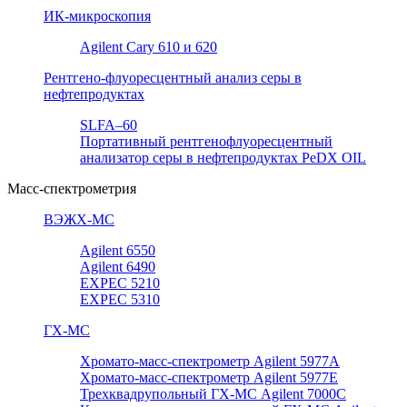
ИК-микроскопия
Agilent Cary 610 и 620
Рентгено-флуоресцентный анализ серы в
нефтепродуктах
SLFA–60
Портативный рентгенофлуоресцентный
анализатор серы в нефтепродуктах PeDX OIL
Масс-спектрометрия
ВЭЖХ-МС
Agilent 6550
Agilent 6490
EXPEC 5210
EXPEC 5310
ГХ-МС
Хромато-масс-спектрометр Agilent 5977А
Хромато-масс-спектрометр Agilent 5977E
Трехквадрупольный ГХ-МС Agilent 7000C