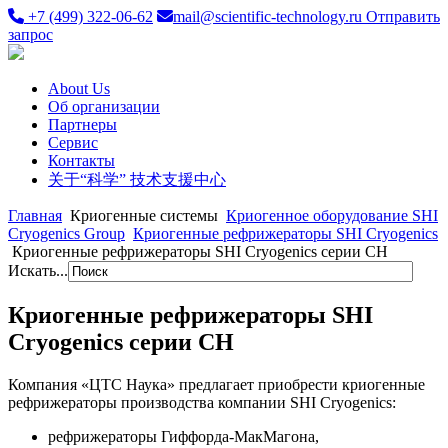
+7 (499) 322-06-62
mail@scientific-technology.ru
Отправить
запрос
About Us
Об организации
Партнеры
Сервис
Контакты
关于“科学” 技术支援中心
Главная
Криогенные системы
Криогенное оборудование SHI
Cryogenics Group
Криогенные рефрижераторы SHI Cryogenics
Криогенные рефрижераторы SHI Cryogenics серии CH
Искать...
Криогенные рефрижераторы SHI
Cryogenics серии CH
Компания «ЦТС Наука» предлагает приобрести криогенные
рефрижераторы производства компании SHI Cryogenics:
рефрижераторы Гиффорда-МакМагона,