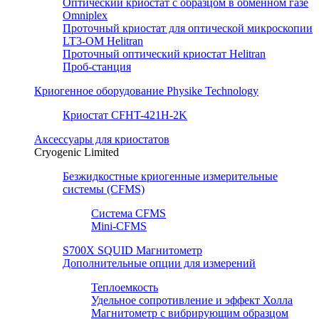
Оптический криостат с образцом в обменном газе
Omniplex
Проточный криостат для оптической микроскопии
LT3-OM Helitran
Проточный оптический криостат Helitran
Проб-станция
Криогенное оборудование Physike Technology
Криостат CFHT-421H-2K
Аксессуары для криостатов
Cryogenic Limited
Безжидкостные криогенные измерительные
системы (CFMS)
Система CFMS
Mini-CFMS
S700X SQUID Магнитометр
Дополнительные опции для измерений
Теплоемкость
Удельное сопротивление и эффект Холла
Магнитометр с вибрирующим образцом