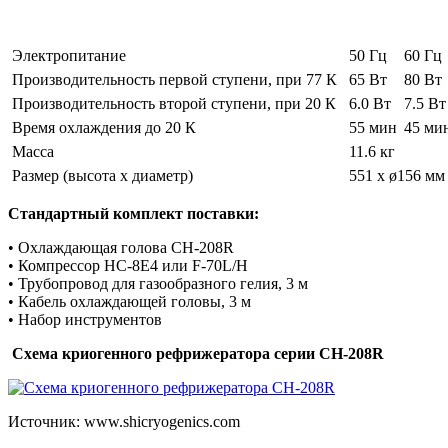
Электропитание
50 Гц
60 Гц
Производительность первой ступени, при 77 К
65 Вт
80 Вт
Производительность второй ступени, при 20 К
6.0 Вт
7.5 Вт
Время охлаждения до 20 К
55 мин
45 ми
Масса
11.6 кг
Размер (высота х диаметр)
551 x ø156 мм
Стандартный комплект поставки:
• Охлаждающая голова CH-208R
• Компрессор HC-8E4 или F-70L/H
• Трубопровод для газообразного гелия, 3 м
• Кабель охлаждающей головы, 3 м
• Набор инструментов
Схема криогенного рефрижератора серии CH-208R
Источник: www.shicryogenics.com