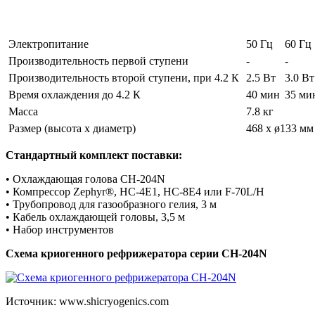
Электропитание
50 Гц
60 Гц
Производительность первой ступени
-
-
Производительность второй ступени, при 4.2 К
2.5 Вт
3.0 Вт
Время охлаждения до 4.2 К
40 мин
35 ми
Масса
7.8 кг
Размер (высота х диаметр)
468 x ø133 мм
Стандартный комплект поставки:
• Охлаждающая голова CH-204N
• Компрессор Zephyr®, HC-4E1, HC-8E4 или F-70L/H
• Трубопровод для газообразного гелия, 3 м
• Кабель охлаждающей головы, 3,5 м
• Набор инструментов
Схема криогенного рефрижератора серии CH-204N
Источник: www.shicryogenics.com