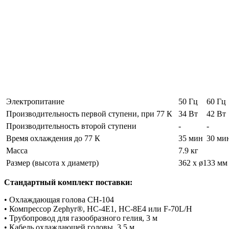
Электропитание
50 Гц
60 Гц
Производительность первой ступени, при 77 К
34 Вт
42 Вт
Производительность второй ступени
-
-
Время охлаждения до 77 К
35 мин
30 ми
Масса
7.9 кг
Размер (высота х диаметр)
362 x ø133 мм
Стандартный комплект поставки:
• Охлаждающая голова CH-104
• Компрессор Zephyr®, HC-4E1, HC-8E4 или F-70L/H
• Трубопровод для газообразного гелия, 3 м
• Кабель охлаждающей головы, 3,5 м