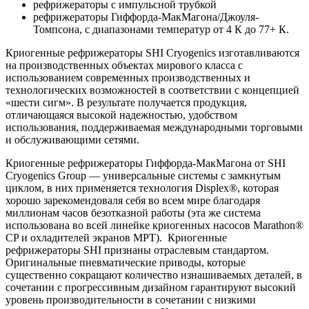
рефрижераторы с импульсной трубкой
рефрижераторы Гиффорда-МакМагона/Джоуля-
Томпсона, с диапазонами температур от 4 К до 77+ К.
Криогенные рефрижераторы SHI Cryogenics изготавливаются
на производственных объектах мирового класса с
использованием современных производственных и
технологических возможностей в соответствии с концепцией
«шести сигм». В результате получается продукция,
отличающаяся высокой надежностью, удобством
использования, поддерживаемая международными торговыми
и обслуживающими сетями.
Криогенные рефрижераторы Гиффорда-МакМагона от SHI
Cryogenics Group — универсальные системы с замкнутым
циклом, в них применяется технология Displex®, которая
хорошо зарекомендоваля себя во всем мире благодаря
миллионам часов безотказной работы (эта же система
использована во всей линейке криогенных насосов Marathon®
CP и охладителей экранов МРТ). Криогенные
рефрижераторы SHI признаны отраслевым стандартом.
Оригинальные пневматические приводы, которые
существенно сокращают количество изнашиваемых деталей, в
сочетании с прогрессивным дизайном гарантируют высокий
уровень производительности в сочетании с низкими