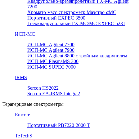
Квадрупольно-времяпролетный ГХ-МС Agilent
7200
Хромато-масс-спектрометр Маэстро-αМС
Портативный EXPEC 3500
Трёхквадрупольный ГХ-МС/МС EXPEC 5231
ИСП-МС
ИСП-МС Agilent 7700
ИСП-МС Agilent 7900
ИСП-МС Agilent 8800 с тройным квадруполем
ИСП-МС PlasmaMS 300
ИСП-МС SUPEC 7000
IRMS
Sercon HS2022
Sercon EA-IRMS Integra2
Терагерцовые спектрометры
Emcore
Портативный PB7220-2000-T
TeTechS