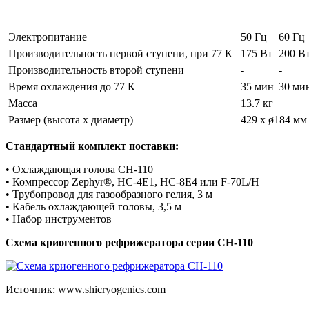
Электропитание
50 Гц
60 Гц
Производительность первой ступени, при 77 К
175 Вт
200 В
Производительность второй ступени
-
-
Время охлаждения до 77 К
35 мин
30 ми
Масса
13.7 кг
Размер (высота х диаметр)
429 x ø184 мм
Стандартный комплект поставки:
• Охлаждающая голова CH-110
• Компрессор Zephyr®, HC-4E1, HC-8E4 или F-70L/H
• Трубопровод для газообразного гелия, 3 м
• Кабель охлаждающей головы, 3,5 м
• Набор инструментов
Схема криогенного рефрижератора серии CH-110
Источник: www.shicryogenics.com