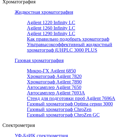
Хроматография
Жидкостная хроматография
Agilent 1220 Infinity LC
Agilent 1260 Infinity LC
Agilent 1290 Infinity LC
Как правильно подобрать хроматограф
Ультравысокоэффективный жидкостный
хроматограф iUHPLC 3000 PLUS
Газовая хроматография
Микро-ГХ Agilent 6850
Хроматограф Agilent 7820
Хроматограф Agilent 7890
Автосамплер Agilent 7650
Автосамплер Agilent 7693A
Стенд для подготовки проб Agilent 7696А
Газовый хроматограф Optima серии 3000
Газовый хроматограф ChroZen
Газовый хроматограф ChroZen GC
Спектрометрия
УФ-БлИК спектрометрия