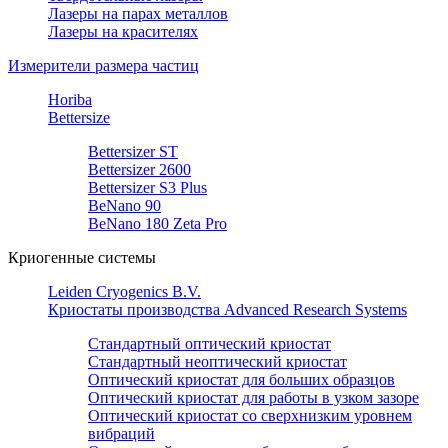
Лазеры на парах металлов
Лазеры на красителях
Измерители размера частиц
Horiba
Bettersize
Bettersizer ST
Bettersizer 2600
Bettersizer S3 Plus
BeNano 90
BeNano 180 Zeta Pro
Криогенные системы
Leiden Cryogenics B.V.
Криостаты производства Advanced Research Systems
Стандартный оптический криостат
Стандартный неоптический криостат
Оптический криостат для больших образцов
Оптический криостат для работы в узком зазоре
Оптический криостат со сверхнизким уровнем
вибраций