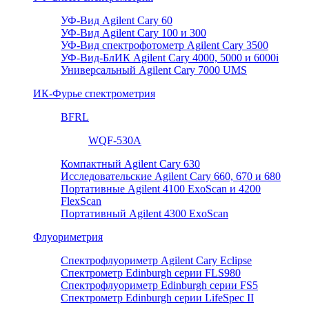
УФ-Вид Agilent Cary 60
УФ-Вид Agilent Cary 100 и 300
УФ-Вид спектрофотометр Agilent Cary 3500
УФ-Вид-БлИК Agilent Cary 4000, 5000 и 6000i
Универсальный Agilent Cary 7000 UMS
ИК-Фурье спектрометрия
BFRL
WQF-530A
Компактный Agilent Cary 630
Исследовательские Agilent Cary 660, 670 и 680
Портативные Agilent 4100 ExoScan и 4200
FlexScan
Портативный Agilent 4300 ExoScan
Флуориметрия
Спектрофлуориметр Agilent Cary Eclipse
Спектрометр Edinburgh серии FLS980
Спектрофлуориметр Edinburgh серии FS5
Спектрометр Edinburgh серии LifeSpec II