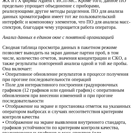
ЖХ и ГХ фирмы Agilent с ИСП-МС. Кроме того, данное ПО
предельно упрощает объединение с приборами,
реализующими другие методы разделения. ПО для анализа
данных хроматографии имеет тот же пользовательский
интерфейс и компоновку элементов, что ПО для анализа масс-
спектров, благодаря чему упрощается работа оператора.
Анализ данных в едином окне с понятной организацией
Сводная таблица просмотра данных в пакетном режиме
позволяет выводить на экран данные партии проб, в том
числе, количество отчетов, значения концентрации и СКО, а
также результаты повторений анализа одной и той же пробы.
Она включает:
• Оперативное обновление результатов в процессе получения
при прогоне последовательности операций
• Поле для интерактивного построения градуировочных
графиков (12 графиков или единый график) с оперативным
обновлением при внесении изменений и при прогоне
последовательности
• Отображение на экране и простановка отметок на указанных
оператором выбросах и случаях несоответствия критериям
контроля качества
• Отображение на экране выявления внутреннего стандарта,
графиков устойчивости по критериям контроля качества,
градуировочных графиков и масс-спектров (или