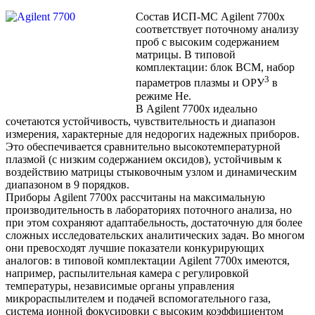
Состав ИСП-МС Agilent 7700x
соответствует поточному анализу
проб с высоким содержанием
матрицы. В типовой
комплектации: блок ВСМ, набор
3
параметров плазмы и ОРУ
в
режиме Не.
В Agilent 7700х идеально
сочетаются устойчивость, чувствительность и диапазон
измерения, характерные для недорогих надежных приборов.
Это обеспечивается сравнительно высокотемпературной
плазмой (с низким содержанием оксидов), устойчивым к
воздействию матрицы стыковочным узлом и динамическим
диапазоном в 9 порядков.
Приборы Agilent 7700х рассчитаны на максимальную
производительность в лабораториях поточного анализа, но
при этом сохраняют адаптабельность, достаточную для более
сложных исследовательских аналитических задач. Во многом
они превосходят лучшие показатели конкурирующих
аналогов: в типовой комплектации Agilent 7700х имеются,
например, распылительная камера с регулировкой
температуры, независимые органы управления
микрораспылителем и подачей вспомогательного газа,
система ионной фокусировки с высоким коэффициентом