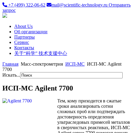
+7 (499) 322-06-62
mail@scientific-technology.ru
Отправить
запрос
About Us
Об организации
Партнеры
Сервис
Контакты
关于“科学” 技术支援中心
Главная
Масс-спектрометрия
ИСП-МС
ИСП-МС Agilent
7700
Искать...
ИСП-МС Agilent 7700
Тем, кому приходится в сжатые
сроки анализировать сотни
сложных проб или подтверждать
достоверность определения
ультраследовых примесей металлов
в сверхчистых реактивах, ИСП-МС
Agilent серии 7700 помогут решать