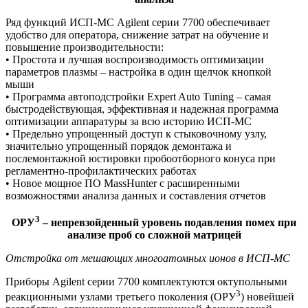
Ряд функций ИСП-МС Agilent серии 7700 обеспечивает
удобство для оператора, снижение затрат на обучение и
повышение производительности:
• Простота и лучшая воспроизводимость оптимизации
параметров плазмы – настройка в один щелчок кнопкой
мыши
• Программа автоподстройки Expert Auto Tuning – самая
быстродействующая, эффективная и надежная программа
оптимизации аппаратуры за всю историю ИСП-МС
• Предельно упрощенный доступ к стыковочному узлу,
значительно упрощенный порядок демонтажа и
послемонтажной юстировки пробоотборного конуса при
регламентно-профилактических работах
• Новое мощное ПО MassHunter с расширенными
возможностями анализа данных и составления отчетов
3
ОРУ
– непревзойденный уровень подавления помех при
анализе проб со сложной матрицей
Отстройка от мешающих многоатомных ионов в ИСП-МС
Приборы Agilent серии 7700 комплектуются октупольными
3
реакционными узлами третьего поколения (ОРУ
) новейшей