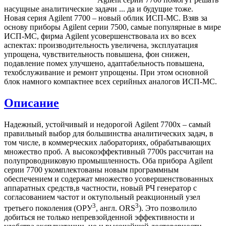
насущные аналитические задачи ... да и будущие тоже.
Новая серия Agilent 7700 – новый облик ИСП-МС. Взяв за
основу приборы Agilent серии 7500, самые популярные в мире
ИСП-МС, фирма Agilent усовершенствовала их во всех
аспектах: производительность увеличена, эксплуатация
упрощена, чувствительность повышена, фон снижен,
подавление помех улучшено, адаптабельность повышена,
техобслуживание и ремонт упрощены. При этом основной
блок намного компактнее всех серийных аналогов ИСП-МС.
Описание
Надежный, устойчивый и недорогой Agilent 7700х – самый
правильный выбор для большинства аналитических задач, в
том числе, в коммерческих лабораториях, обрабатывающих
множество проб. А высокоэффективный 7700s рассчитан на
полупроводниковую промышленность. Оба прибора Agilent
серии 7700 укомплектованы новым программным
обеспечением и содержат множество усовершенствованных
аппаратных средств,в частности, новый РЧ генератор с
согласованием частот и октупольный реакционный узел
3
3
третьего поколения (ОРУ
, англ. ORS
). Это позволило
добиться не только непревзойденной эффективности и