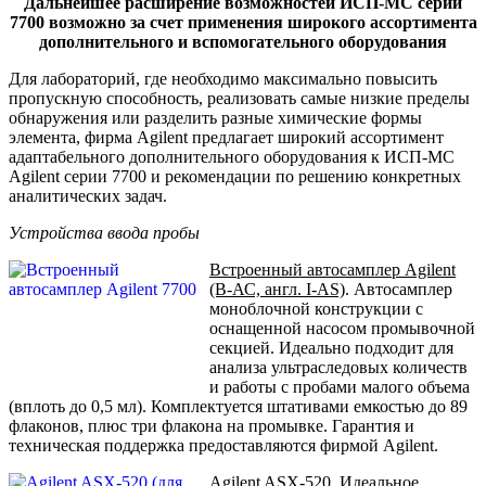
Дальнейшее расширение возможностей ИСП-МС серии
7700 возможно за счет применения широкого ассортимента
дополнительного и вспомогательного оборудования
Для лабораторий, где необходимо максимально повысить
пропускную способность, реализовать самые низкие пределы
обнаружения или разделить разные химические формы
элемента, фирма Agilent предлагает широкий ассортимент
адаптабельного дополнительного оборудования к ИСП-МС
Agilent серии 7700 и рекомендации по решению конкретных
аналитических задач.
Устройства ввода пробы
Встроенный автосамплер Agilent
(В-АС, англ. I-AS)
. Автосамплер
моноблочной конструкции с
оснащенной насосом промывочной
секцией. Идеально подходит для
анализа ультраследовых количеств
и работы с пробами малого объема
(вплоть до 0,5 мл). Комплектуется штативами емкостью до 89
флаконов, плюс три флакона на промывке. Гарантия и
техническая поддержка предоставляются фирмой Agilent.
Agilent ASX-520
. Идеальное