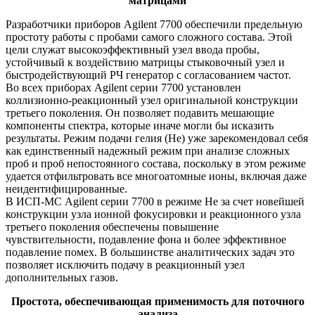
матрицами
Разработчики приборов Agilent 7700 обеспечили предельную
простоту работы с пробами самого сложного состава. Этой
цели служат высокоэффективный узел ввода пробы,
устойчивый к воздействию матрицы стыковочный узел и
быстродействующий РЧ генератор с согласованием частот.
Во всех приборах Agilent серии 7700 установлен
коллизионно-реакционный узел оригинальной конструкции
третьего поколения. Он позволяет подавить мешающие
компоненты спектра, которые иначе могли бы исказить
результаты. Режим подачи гелия (He) уже зарекомендовал себя
как единственный надежный режим при анализе сложных
проб и проб непостоянного состава, поскольку в этом режиме
удается отфильтровать все многоатомные ионы, включая даже
неидентифицированные.
В ИСП-МС Agilent серии 7700 в режиме Не за счет новейшей
конструкции узла ионной фокусировки и реакционного узла
третьего поколения обеспечены повышение
чувствительности, подавление фона и более эффективное
подавление помех. В большинстве аналитических задач это
позволяет исключить подачу в реакционный узел
дополнительных газов.
Простота, обеспечивающая применимость для поточного
анализа