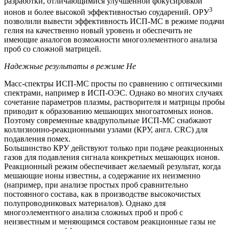
разработки, отличающимися улучшенной фокусировкой
3
ионов и более высокой эффективностью соударений. ОРУ
позволили вывести эффективность ИСП-МС в режиме подачи
гелия на качественно новый уровень и обеспечить не
имеющие аналогов возможности многоэлементного анализа
проб со сложной матрицей.
Надежные результаты в режиме Не
Масс-спектры ИСП-МС просты по сравнению с оптическими
спектрами, например в ИСП-ОЭС. Однако во многих случаях
сочетание параметров плазмы, растворителя и матрицы пробы
приводит к образованию мешающих многоатомных ионов.
Поэтому современные квадрупольные ИСП-МС снабжают
коллизионно-реакционными узлами (КРУ, англ. CRC) для
подавления помех.
Большинство КРУ действуют только при подаче реакционных
газов для подавления сигнала конкретных мешающих ионов.
Реакционный режим обеспечивает желаемый результат, когда
мешающие ионы известны, а содержание их неизменно
(например, при анализе простых проб сравнительно
постоянного состава, как в производстве высокочистых
полупроводниковых материалов). Однако для
многоэлементного анализа сложных проб и проб с
неизвестным и меняющимся составом реакционные газы не