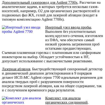
Дополнительный газопровод для Agilent 7700х
. Рассчитан на
аналитические задачи, в которых требуется несколько газов-
носителей, например, O2 для органических растворителей и
подвижных фаз ЖХ, гелий для лазерной абляции (входит в
типовую комплектацию Agilent 7700s).
Инертный узел ввода пробы
.
Выполнен без уплотнительных
колец круглого сечения, изготовлен
из ПФА, чем обеспечен самый
низкий уровень загрязнения проб
остатками предшествующих.
Съемная плазменная горелка с платиновым или сапфировым
инжектором на выбор. Обладает устойчивостью к HF,
допускает использование с высокочистыми реактивами.
Лазерная абляция
. Быстродействующий синхронный детектор
и динамический диапазон детектирования в 9 порядков
делают ИСП-МС Agilent серии 7700 идеальным решением для
анализа твердых проб с разрушением поверхности
посредством лазерной абляции, как на общее содержание, так
и с получением временного ряда результатов.
Комплект для анализа
органических соединений
.