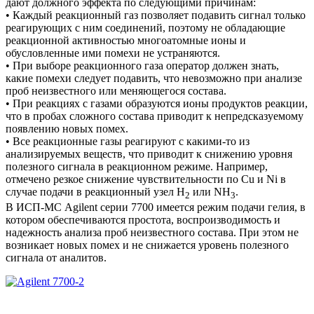
дают должного эффекта по следующими причинам:
• Каждый реакционный газ позволяет подавить сигнал только
реагирующих с ним соединений, поэтому не обладающие
реакционной активностью многоатомные ионы и
обусловленные ими помехи не устраняются.
• При выборе реакционного газа оператор должен знать,
какие помехи следует подавить, что невозможно при анализе
проб неизвестного или меняющегося состава.
• При реакциях с газами образуются ионы продуктов реакции,
что в пробах сложного состава приводит к непредсказуемому
появлению новых помех.
• Все реакционные газы реагируют с какими-то из
анализируемых веществ, что приводит к снижению уровня
полезного сигнала в реакционном режиме. Например,
отмечено резкое снижение чувствительности по Cu и Ni в
случае подачи в реакционный узел H
или NH
.
2
3
В ИСП-МС Agilent серии 7700 имеется режим подачи гелия, в
котором обеспечиваются простота, воспроизводимость и
надежность анализа проб неизвестного состава. При этом не
возникает новых помех и не снижается уровень полезного
сигнала от аналитов.