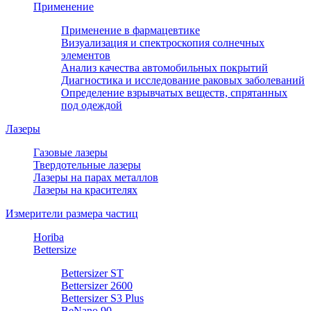
Применение
Применение в фармацевтике
Визуализация и спектроскопия солнечных
элементов
Анализ качества автомобильных покрытий
Диагностика и исследование раковых заболеваний
Определение взрывчатых веществ, спрятанных
под одеждой
Лазеры
Газовые лазеры
Твердотельные лазеры
Лазеры на парах металлов
Лазеры на красителях
Измерители размера частиц
Horiba
Bettersize
Bettersizer ST
Bettersizer 2600
Bettersizer S3 Plus
BeNano 90