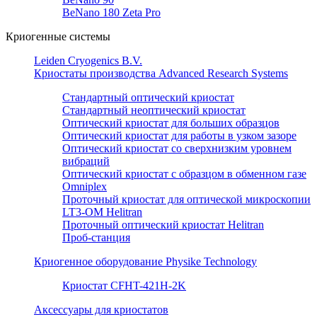
BeNano 180 Zeta Pro
Криогенные системы
Leiden Cryogenics B.V.
Криостаты производства Advanced Research Systems
Стандартный оптический криостат
Стандартный неоптический криостат
Оптический криостат для больших образцов
Оптический криостат для работы в узком зазоре
Оптический криостат со сверхнизким уровнем
вибраций
Оптический криостат с образцом в обменном газе
Omniplex
Проточный криостат для оптической микроскопии
LT3-OM Helitran
Проточный оптический криостат Helitran
Проб-станция
Криогенное оборудование Physike Technology
Криостат CFHT-421H-2K
Аксессуары для криостатов