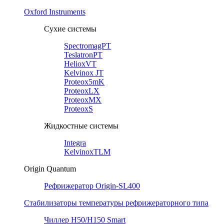
Oxford Instruments
Сухие системы
SpectromagPT
TeslatronPT
HelioxVT
Kelvinox JT
Proteox5mK
ProteoxLX
ProteoxMX
ProteoxS
Жидкостные системы
Integra
KelvinoxTLM
Origin Quantum
Рефрижератор Origin-SL400
Стабилизаторы температуры рефрижераторного типа
Чиллер H50/H150 Smart