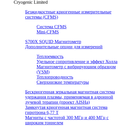
Cryogenic Limited
Безжидкостные криогенные измерительные
системы (CFMS)
Система CFMS
Mini-CFMS
S700X SQUID Магнитометр
Дополнительные опции для измерений
Теплоемкость
Удельное сопротивление и эффект Холла
Магнитометр с вибрирующим образцом
(VSM)
Теплопроводность
Сверхнизкие температуры
Бескриогенная зеркальная магнитная система
удержания плазмы, применяемая в адронной
лучевой терапии (проект AISHa)
Замкнутая криогенная магнитная система
гиротрона 6,77 T
Магниты с частотой 300 МГц и 400 МГц с
широким тоннелем