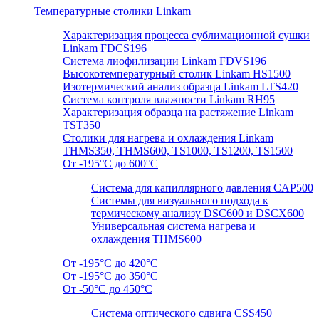
Температурные столики Linkam
Характеризация процесса сублимационной сушки
Linkam FDCS196
Система лиофилизации Linkam FDVS196
Высокотемпературный столик Linkam HS1500
Изотермический анализ образца Linkam LTS420
Система контроля влажности Linkam RH95
Характеризация образца на растяжение Linkam
TST350
Столики для нагрева и охлаждения Linkam
THMS350, THMS600, TS1000, TS1200, TS1500
От -195°C до 600°C
Система для капиллярного давления CAP500
Системы для визуального подхода к
термическому анализу DSC600 и DSCX600
Универсальная система нагрева и
охлаждения THMS600
От -195°C до 420°C
От -195°C до 350°C
От -50°C до 450°C
Система оптического сдвига CSS450