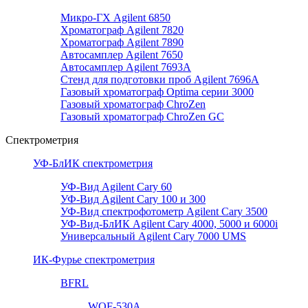
Микро-ГХ Agilent 6850
Хроматограф Agilent 7820
Хроматограф Agilent 7890
Автосамплер Agilent 7650
Автосамплер Agilent 7693A
Стенд для подготовки проб Agilent 7696А
Газовый хроматограф Optima серии 3000
Газовый хроматограф ChroZen
Газовый хроматограф ChroZen GC
Спектрометрия
УФ-БлИК спектрометрия
УФ-Вид Agilent Cary 60
УФ-Вид Agilent Cary 100 и 300
УФ-Вид спектрофотометр Agilent Cary 3500
УФ-Вид-БлИК Agilent Cary 4000, 5000 и 6000i
Универсальный Agilent Cary 7000 UMS
ИК-Фурье спектрометрия
BFRL
WQF-530A