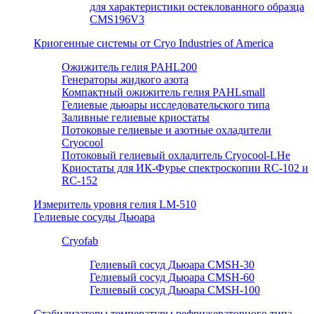
для характеристики остеклованного образца
CMS196V3
Криогенные системы от Cryo Industries of America
Ожижитель гелия PAHL200
Генераторы жидкого азота
Компактный ожижитель гелия PAHLsmall
Гелиевые дьюары исследовательского типа
Заливные гелиевые криостаты
Потоковые гелиевые и азотные охладители
Cryocool
Потоковый гелиевый охладитель Cryocool-LHe
Криостаты для ИК-Фурье спектроскопии RC-102 и
RC-152
Измеритель уровня гелия LM-510
Гелиевые сосуды Дьюара
Cryofab
Гелиевый сосуд Дьюара CMSH-30
Гелиевый сосуд Дьюара CMSH-60
Гелиевый сосуд Дьюара CMSH-100
Стабилизаторы температуры рефрижераторного типа