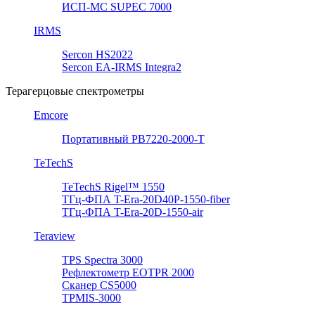
ИСП-МС SUPEC 7000
IRMS
Sercon HS2022
Sercon EA-IRMS Integra2
Терагерцовые спектрометры
Emcore
Портативный PB7220-2000-T
TeTechS
TeTechS Rigel™ 1550
ТГц-ФПА T-Era-20D40P-1550-fiber
ТГц-ФПА T-Era-20D-1550-air
Teraview
TPS Spectra 3000
Рефлектометр EOTPR 2000
Сканер CS5000
TPMIS-3000