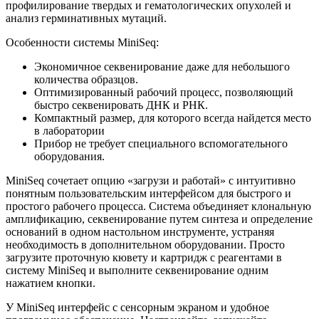
профилирование твердых и гематологических опухолей и
анализ герминативных мутаций.
Особенности системы MiniSeq:
Экономичное секвенирование даже для небольшого
количества образцов.
Оптимизированный рабочий процесс, позволяющий
быстро секвенировать ДНК и РНК.
Компактный размер, для которого всегда найдется место
в лаборатории
Прибор не требует специального вспомогательного
оборудования.
MiniSeq сочетает опцию «загрузи и работай» с интуитивно
понятным пользовательским интерфейсом для быстрого и
простого рабочего процесса. Система объединяет клональную
амплификацию, секвенирование путем синтеза и определение
оснований в одном настольном инструменте, устраняя
необходимость в дополнительном оборудовании. Просто
загрузите проточную кювету и картридж с реагентами в
систему MiniSeq и выполните секвенирование одним
нажатием кнопки.
У MiniSeq интерфейс с сенсорным экраном и удобное