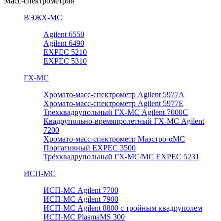
Масс-спектрометрия
ВЭЖХ-МС
Agilent 6550
Agilent 6490
EXPEC 5210
EXPEC 5310
ГХ-МС
Хромато-масс-спектрометр Agilent 5977А
Хромато-масс-спектрометр Agilent 5977E
Трехквадрупольный ГХ-МС Agilent 7000C
Квадрупольно-времяпролетный ГХ-МС Agilent
7200
Хромато-масс-спектрометр Маэстро-αМС
Портативный EXPEC 3500
Трёхквадрупольный ГХ-МС/МС EXPEC 5231
ИСП-МС
ИСП-МС Agilent 7700
ИСП-МС Agilent 7900
ИСП-МС Agilent 8800 с тройным квадруполем
ИСП-МС PlasmaMS 300