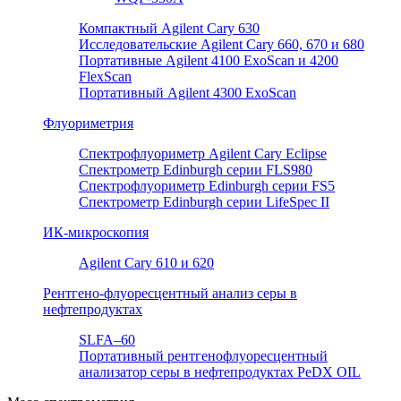
Компактный Agilent Cary 630
Исследовательские Agilent Cary 660, 670 и 680
Портативные Agilent 4100 ExoScan и 4200
FlexScan
Портативный Agilent 4300 ExoScan
Флуориметрия
Спектрофлуориметр Agilent Cary Eclipse
Спектрометр Edinburgh серии FLS980
Спектрофлуориметр Edinburgh серии FS5
Спектрометр Edinburgh серии LifeSpec II
ИК-микроскопия
Agilent Cary 610 и 620
Рентгено-флуоресцентный анализ серы в
нефтепродуктах
SLFA–60
Портативный рентгенофлуоресцентный
анализатор серы в нефтепродуктах PeDX OIL