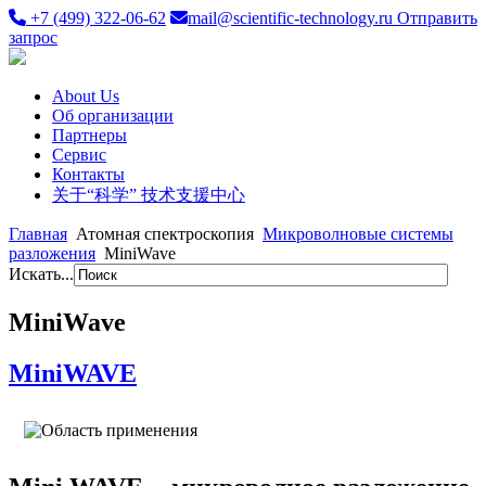
+7 (499) 322-06-62
mail@scientific-technology.ru
Отправить
запрос
About Us
Об организации
Партнеры
Сервис
Контакты
关于“科学” 技术支援中心
Главная
Атомная спектроскопия
Микроволновые системы
разложения
MiniWave
Искать...
MiniWave
MiniWAVE