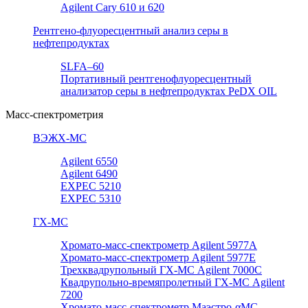
Agilent Cary 610 и 620
Рентгено-флуоресцентный анализ серы в
нефтепродуктах
SLFA–60
Портативный рентгенофлуоресцентный
анализатор серы в нефтепродуктах PeDX OIL
Масс-спектрометрия
ВЭЖХ-МС
Agilent 6550
Agilent 6490
EXPEC 5210
EXPEC 5310
ГХ-МС
Хромато-масс-спектрометр Agilent 5977А
Хромато-масс-спектрометр Agilent 5977E
Трехквадрупольный ГХ-МС Agilent 7000C
Квадрупольно-времяпролетный ГХ-МС Agilent
7200
Хромато-масс-спектрометр Маэстро-αМС