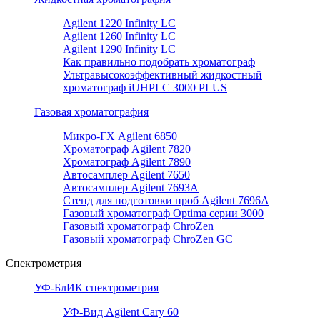
Agilent 1220 Infinity LC
Agilent 1260 Infinity LC
Agilent 1290 Infinity LC
Как правильно подобрать хроматограф
Ультравысокоэффективный жидкостный
хроматограф iUHPLC 3000 PLUS
Газовая хроматография
Микро-ГХ Agilent 6850
Хроматограф Agilent 7820
Хроматограф Agilent 7890
Автосамплер Agilent 7650
Автосамплер Agilent 7693A
Стенд для подготовки проб Agilent 7696А
Газовый хроматограф Optima серии 3000
Газовый хроматограф ChroZen
Газовый хроматограф ChroZen GC
Спектрометрия
УФ-БлИК спектрометрия
УФ-Вид Agilent Cary 60