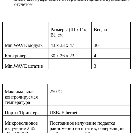
отсчетом
Размеры (Ш x Г x
Вес, кг
В), см
MiniWAVE модуль
43 х 33 х 47
30
Контролер
30 x 26 x 23
4
MiniWAVE штатив
3
Максимальная
250°C
контролируемая
температура
Порты/Принтер
USB/ Ethernet
Микроволновое
Постоянное излучение подается
излучение 2.45
равномерно на штатив, содержащий