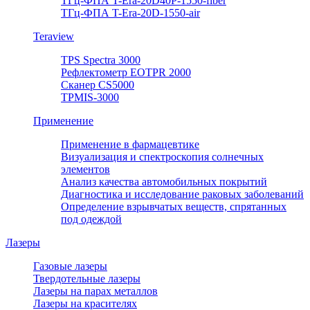
ТГц-ФПА T-Era-20D40P-1550-fiber
ТГц-ФПА T-Era-20D-1550-air
Teraview
TPS Spectra 3000
Рефлектометр EOTPR 2000
Сканер CS5000
TPMIS-3000
Применение
Применение в фармацевтике
Визуализация и спектроскопия солнечных
элементов
Анализ качества автомобильных покрытий
Диагностика и исследование раковых заболеваний
Определение взрывчатых веществ, спрятанных
под одеждой
Лазеры
Газовые лазеры
Твердотельные лазеры
Лазеры на парах металлов
Лазеры на красителях