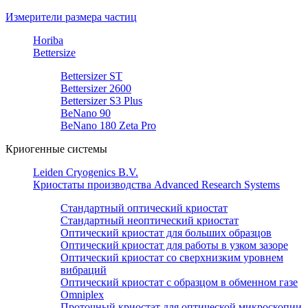
Измерители размера частиц
Horiba
Bettersize
Bettersizer ST
Bettersizer 2600
Bettersizer S3 Plus
BeNano 90
BeNano 180 Zeta Pro
Криогенные системы
Leiden Cryogenics B.V.
Криостаты производства Advanced Research Systems
Стандартный оптический криостат
Стандартный неоптический криостат
Оптический криостат для больших образцов
Оптический криостат для работы в узком зазоре
Оптический криостат со сверхнизким уровнем
вибраций
Оптический криостат с образцом в обменном газе
Omniplex
Проточный криостат для оптической микроскопии