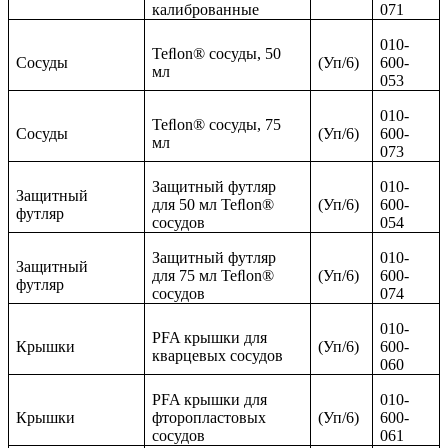
калиброванные
071
010-
Teﬂon® сосуды, 50
Сосуды
(Уп/6)
600-
мл
053
010-
Teﬂon® сосуды, 75
Сосуды
(Уп/6)
600-
мл
073
Защитный футляр
010-
Защитный
для 50 мл Teﬂon®
(Уп/6)
600-
футляр
сосудов
054
Защитный футляр
010-
Защитный
для 75 мл Teﬂon®
(Уп/6)
600-
футляр
сосудов
074
010-
PFA крышки для
Крышки
(Уп/6)
600-
кварцевых сосудов
060
PFA крышки для
010-
Крышки
фторопластовых
(Уп/6)
600-
сосудов
061