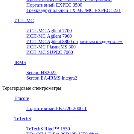
Портативный EXPEC 3500
Трёхквадрупольный ГХ-МС/МС EXPEC 5231
ИСП-МС
ИСП-МС Agilent 7700
ИСП-МС Agilent 7900
ИСП-МС Agilent 8800 с тройным квадруполем
ИСП-МС PlasmaMS 300
ИСП-МС SUPEC 7000
IRMS
Sercon HS2022
Sercon EA-IRMS Integra2
Терагерцовые спектрометры
Emcore
Портативный PB7220-2000-T
TeTechS
TeTechS Rigel™ 1550