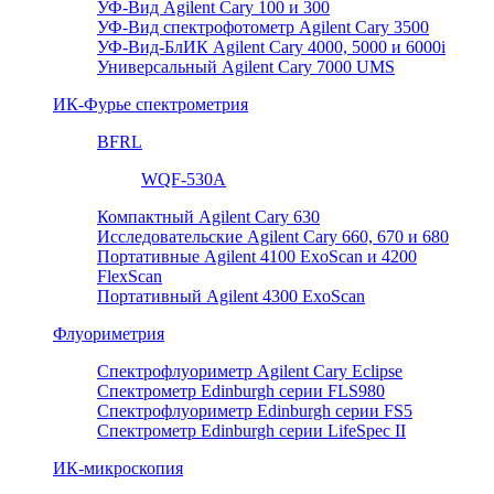
УФ-Вид Agilent Cary 100 и 300
УФ-Вид спектрофотометр Agilent Cary 3500
УФ-Вид-БлИК Agilent Cary 4000, 5000 и 6000i
Универсальный Agilent Cary 7000 UMS
ИК-Фурье спектрометрия
BFRL
WQF-530A
Компактный Agilent Cary 630
Исследовательские Agilent Cary 660, 670 и 680
Портативные Agilent 4100 ExoScan и 4200
FlexScan
Портативный Agilent 4300 ExoScan
Флуориметрия
Спектрофлуориметр Agilent Cary Eclipse
Спектрометр Edinburgh серии FLS980
Спектрофлуориметр Edinburgh серии FS5
Спектрометр Edinburgh серии LifeSpec II
ИК-микроскопия