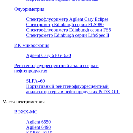
Флуориметрия
Спектрофлуориметр Agilent Cary Eclipse
Спектрометр Edinburgh серии FLS980
Спектрофлуориметр Edinburgh серии FS5
Спектрометр Edinburgh серии LifeSpec II
ИК-микроскопия
Agilent Cary 610 и 620
Рентгено-флуоресцентный анализ серы в
нефтепродуктах
SLFA–60
Портативный рентгенофлуоресцентный
анализатор серы в нефтепродуктах PeDX OIL
Масс-спектрометрия
ВЭЖХ-МС
Agilent 6550
Agilent 6490
EXPEC 5210