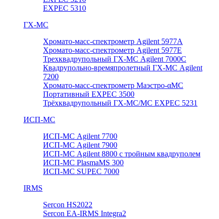
EXPEC 5310
ГХ-МС
Хромато-масс-спектрометр Agilent 5977А
Хромато-масс-спектрометр Agilent 5977E
Трехквадрупольный ГХ-МС Agilent 7000C
Квадрупольно-времяпролетный ГХ-МС Agilent
7200
Хромато-масс-спектрометр Маэстро-αМС
Портативный EXPEC 3500
Трёхквадрупольный ГХ-МС/МС EXPEC 5231
ИСП-МС
ИСП-МС Agilent 7700
ИСП-МС Agilent 7900
ИСП-МС Agilent 8800 с тройным квадруполем
ИСП-МС PlasmaMS 300
ИСП-МС SUPEC 7000
IRMS
Sercon HS2022
Sercon EA-IRMS Integra2