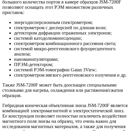
большого количества портов в камере образцов JSM-7200F
позволяют оснащать этот РЭМ множеством различных
приставок:
энергодисперсионным спектрометром;
спектрометром с дисперсией по длинам волн;
детектором дифракции отраженных электронов;
системой катодолюминесценции;
спектрометром комбинационного рассеяния света;
системой микро-рентгеновского флуоресцентного
анализа;
наноманипуляторами;
ПРЭМ-детектором;
системой РЭМ-томографии Gatan 3View;
спектрометром мягкого рентгеновского излучения и др.
Также JSM-7200F может быть дооснащен специальными
столиками для нагрева, охлаждения или растяжения/сжатия
образцов.
Гибридная коническая объективная линза JSM-7200F является
комбинацией электромагнитной и электростатической линз.
Ее конструкция позволяет полностью исключить воздействие
магнитного поля линзы на образец, что очень важно для
исследования магнитных материалов, а также для получения