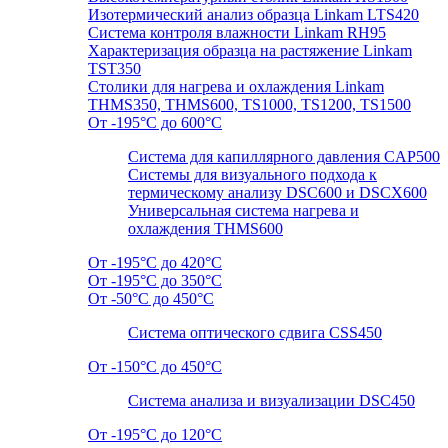
Изотермический анализ образца Linkam LTS420
Система контроля влажности Linkam RH95
Характеризация образца на растяжение Linkam
TST350
Столики для нагрева и охлаждения Linkam
THMS350, THMS600, TS1000, TS1200, TS1500
От -195°C до 600°C
Система для капиллярного давления CAP500
Системы для визуального подхода к
термическому анализу DSC600 и DSCX600
Универсальная система нагрева и
охлаждения THMS600
От -195°C до 420°C
От -195°C до 350°C
От -50°C до 450°C
Система оптического сдвига CSS450
От -150°C до 450°C
Система анализа и визуализации DSC450
От -195°C до 120°C