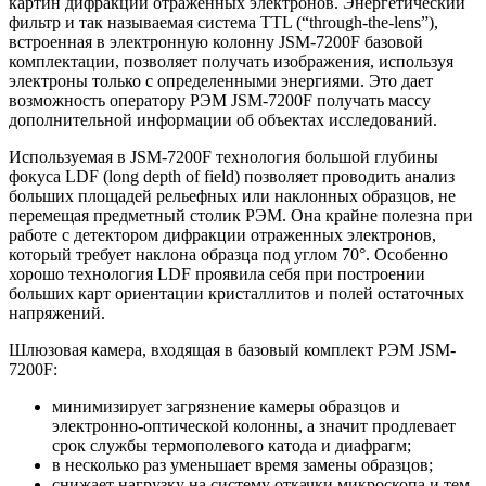
картин дифракции отраженных электронов. Энергетический
фильтр и так называемая система TTL (“through-the-lens”),
встроенная в электронную колонну JSM-7200F базовой
комплектации, позволяет получать изображения, используя
электроны только с определенными энергиями. Это дает
возможность оператору РЭМ JSM-7200F получать массу
дополнительной информации об объектах исследований.
Используемая в JSM-7200F технология большой глубины
фокуса LDF (long depth of field) позволяет проводить анализ
больших площадей рельефных или наклонных образцов, не
перемещая предметный столик РЭМ. Она крайне полезна при
работе с детектором дифракции отраженных электронов,
который требует наклона образца под углом 70°. Особенно
хорошо технология LDF проявила себя при построении
больших карт ориентации кристаллитов и полей остаточных
напряжений.
Шлюзовая камера, входящая в базовый комплект РЭМ JSM-
7200F:
минимизирует загрязнение камеры образцов и
электронно-оптической колонны, а значит продлевает
срок службы термополевого катода и диафрагм;
в несколько раз уменьшает время замены образцов;
снижает нагрузку на систему откачки микроскопа и тем