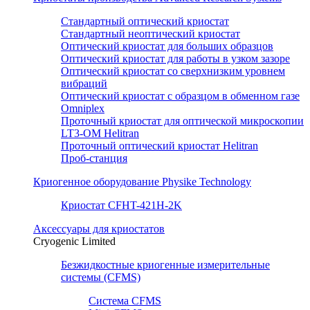
Стандартный оптический криостат
Стандартный неоптический криостат
Оптический криостат для больших образцов
Оптический криостат для работы в узком зазоре
Оптический криостат со сверхнизким уровнем
вибраций
Оптический криостат с образцом в обменном газе
Omniplex
Проточный криостат для оптической микроскопии
LT3-OM Helitran
Проточный оптический криостат Helitran
Проб-станция
Криогенное оборудование Physike Technology
Криостат CFHT-421H-2K
Аксессуары для криостатов
Cryogenic Limited
Безжидкостные криогенные измерительные
системы (CFMS)
Система CFMS