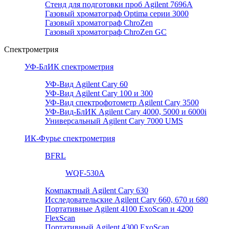
Стенд для подготовки проб Agilent 7696А
Газовый хроматограф Optima серии 3000
Газовый хроматограф ChroZen
Газовый хроматограф ChroZen GC
Спектрометрия
УФ-БлИК спектрометрия
УФ-Вид Agilent Cary 60
УФ-Вид Agilent Cary 100 и 300
УФ-Вид спектрофотометр Agilent Cary 3500
УФ-Вид-БлИК Agilent Cary 4000, 5000 и 6000i
Универсальный Agilent Cary 7000 UMS
ИК-Фурье спектрометрия
BFRL
WQF-530A
Компактный Agilent Cary 630
Исследовательские Agilent Cary 660, 670 и 680
Портативные Agilent 4100 ExoScan и 4200
FlexScan
Портативный Agilent 4300 ExoScan