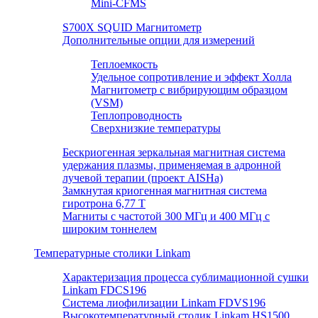
Mini-CFMS
S700X SQUID Магнитометр
Дополнительные опции для измерений
Теплоемкость
Удельное сопротивление и эффект Холла
Магнитометр с вибрирующим образцом
(VSM)
Теплопроводность
Сверхнизкие температуры
Бескриогенная зеркальная магнитная система
удержания плазмы, применяемая в адронной
лучевой терапии (проект AISHa)
Замкнутая криогенная магнитная система
гиротрона 6,77 T
Магниты с частотой 300 МГц и 400 МГц с
широким тоннелем
Температурные столики Linkam
Характеризация процесса сублимационной сушки
Linkam FDCS196
Система лиофилизации Linkam FDVS196
Высокотемпературный столик Linkam HS1500