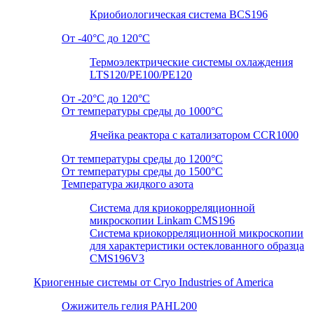
Криобиологическая система BCS196
От -40°C до 120°C
Термоэлектрические системы охлаждения
LTS120/PE100/PE120
От -20°C до 120°C
От температуры среды до 1000°C
Ячейка реактора с катализатором CCR1000
От температуры среды до 1200°C
От температуры среды до 1500°C
Температура жидкого азота
Система для криокорреляционной
микроскопии Linkam CMS196
Система криокорреляционной микроскопии
для характеристики остеклованного образца
CMS196V3
Криогенные системы от Cryo Industries of America
Ожижитель гелия PAHL200