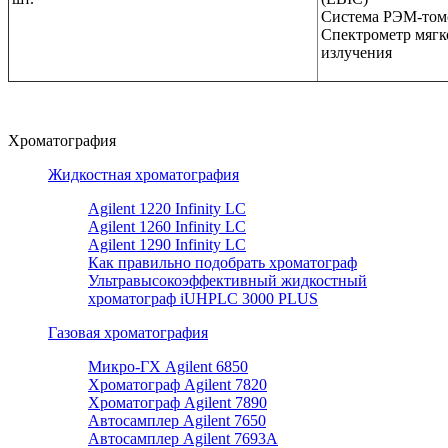
Система РЭМ-том
Спектрометр мягк
излучения
Хроматография
Жидкостная хроматография
Agilent 1220 Infinity LC
Agilent 1260 Infinity LC
Agilent 1290 Infinity LC
Как правильно подобрать хроматограф
Ультравысокоэффективный жидкостный
хроматограф iUHPLC 3000 PLUS
Газовая хроматография
Микро-ГХ Agilent 6850
Хроматограф Agilent 7820
Хроматограф Agilent 7890
Автосамплер Agilent 7650
Автосамплер Agilent 7693A