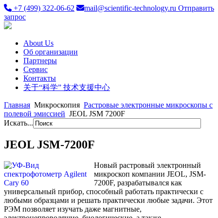
+7 (499) 322-06-62
mail@scientific-technology.ru
Отправить
запрос
About Us
Об организации
Партнеры
Сервис
Контакты
关于“科学” 技术支援中心
Главная
Микроскопия
Растровые электронные микроскопы с
полевой эмиссией
JEOL JSM 7200F
Искать...
JEOL JSM-7200F
Новый растровый электронный
микроскоп компании JEOL, JSM-
7200F, разрабатывался как
универсальный прибор, способный работать практически с
любыми образцами и решать практически любые задачи. Этот
РЭМ позволяет изучать даже магнитные,
электронепроводящие, биологические, а также