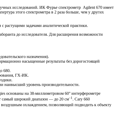
 научных исследований. ИК Фурье спектрометр
Agilent
670 имеет
ртура этого спектрометра в 2 раза больше, чем у других
и с растущими задачами аналитической практики.
лаборанта до исследователя. Для расширения возможности
овательского назначения).
формационно насыщенные результаты без дорогостоящей
о 680.
рования, ГХ-ИК.
тодики.
ии наивысший уровень производительности.
gies основаны на 38-миллиметровом 60° интерферометре
–1
 самый широкий диапазон — до 20 см
. Cary 660
с воздушным охлаждением, позволяющий подводить к объекту