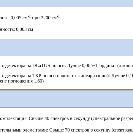
-1
-1
сть: 0,005 см
при 2200 см
-1
ность: 0,003 см
ь детектора на DLaTGS по оси: Лучше 0,06 %T ординат (отклон
ь детектора на ТКР по оси ординат с линеаризацией: Лучше 0,10
ент поглощения 1,60)
омплектация: Свыше 40 спектров в секунду (спектральное разре
тельными элементами: Свыше 70 спектров в секунду (спектраль