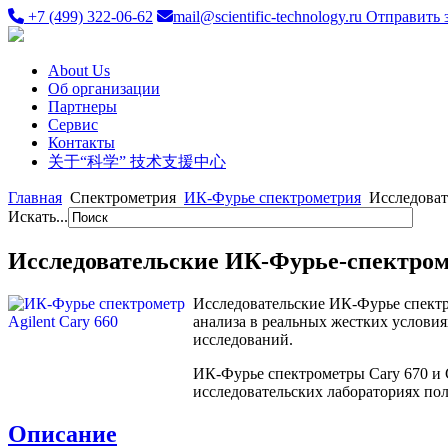
+7 (499) 322-06-62
mail@scientific-technology.ru
Отправить 
About Us
Об организации
Партнеры
Сервис
Контакты
关于“科学” 技术支援中心
Главная
Спектрометрия
ИК-Фурье спектрометрия
Исследовате
Искать...
Исследовательские ИК-Фурье-спектромет
Исследовательские ИК-Фурье спект
анализа в реальных жестких услови
исследований.
ИК-Фурье спектрометры Cary 670 и 
исследовательских лабораториях по
Описание