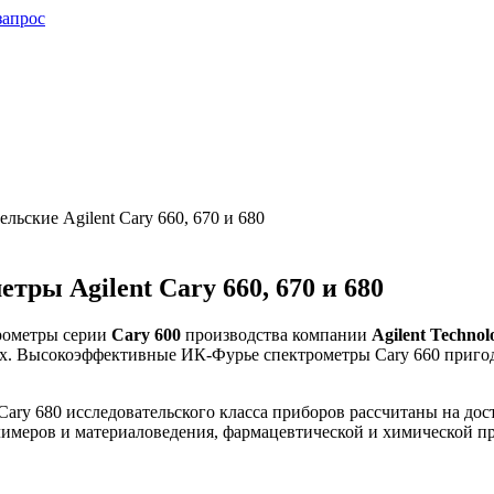
запрос
льские Agilent Cary 660, 670 и 680
ры Agilent Cary 660, 670 и 680
рометры серии
Cary 600
производства компании
Agilent Technol
ях. Высокоэффективные ИК-Фурье спектрометры Cary 660 пригодн
Cary 680 исследовательского класса приборов рассчитаны на до
лимеров и материаловедения, фармацевтической и химической 