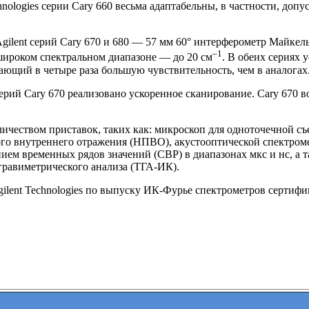
nologies серии Cary 660 весьма адаптабельны, в частности, доп
gilent серий Cary 670 и 680 — 57 мм 60° интерферометр Майк
–1
ироком спектральном диапазоне — до 20 см
. В обеих сериях
ющий в четыре раза большую чувствительность, чем в аналогах
ерий Cary 670 реализовано ускоренное сканирование. Cary 670 
личеством приставок, таких как: микроскоп для одноточечной с
ого внутреннего отражения (НПВО), акустооптической спектро
ем временных рядов значений (СВР) в диапазонах мкс и нс, а т
равиметрического анализа (ТГА-ИК).
gilent Technologies по выпуску ИК-Фурье спектрометров серти