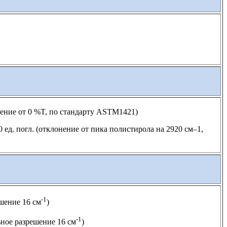
ение от 0 %T, по стандарту ASTM1421)
 ед. погл. (отклонение от пика полистирола на 2920 см–1,
-1
шение 16 см
)
-1
ное разрешение 16 см
)