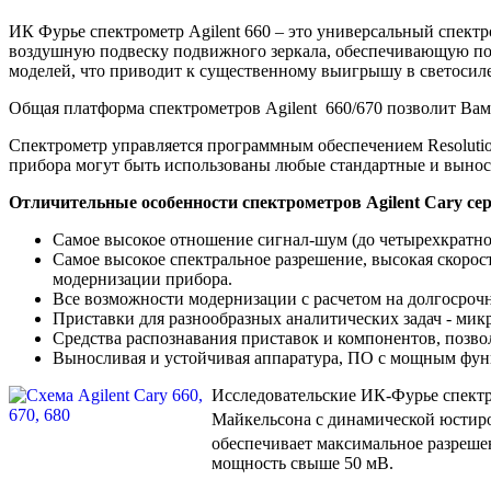
ИК Фурье спектрометр Agilent 660 – это универсальный спект
воздушную подвеску подвижного зеркала, обеспечивающую полн
моделей, что приводит к существенному выигрышу в светосиле
Общая платформа спектрометров
Agilent
660/670 позволит Вам 
Спектрометр управляется программным обеспечением
Resoluti
прибора могут быть использованы любые стандартные и вынос
Отличительные особенности спектрометров Agilent Cary сер
Самое высокое отношение сигнал-шум (до четырехкратно
Самое высокое спектральное разрешение, высокая скоро
модернизации прибора.
Все возможности модернизации с расчетом на долгосрочн
Приставки для разнообразных аналитических задач - ми
Средства распознавания приставок и компонентов, позво
Выносливая и устойчивая аппаратура, ПО с мощным фун
Исследовательские ИК-Фурье спектр
Майкельсона с динамической юстир
обеспечивает максимальное разрешен
мощность свыше 50 мВ.