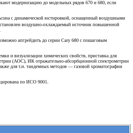
ускают модернизацию до модельных рядов 670 и 680, если
ельсона с динамической юстировкой, оснащенный воздушными
 установлен воздушно-охлаждаемый источник повышенной
.
возможно апгрейдить до серии Cary 680 с пошаговым
ъемки и визуализации химических свойств, приставка для
метрии (АОС), ИК отражательно-абсорбционной спектрометрии
акже для т.н. тандемных методов — газовой хроматографии
фицирована по ИСО 9001.