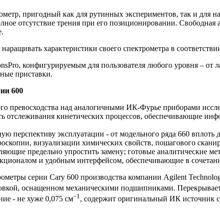
рометр, пригодный как для рутинных экспериментов, так и для
ое отсутствие трения при его позиционировании. Свободная апе
.
наращивать характеристики своего спектрометра в соответстви
ons
Pro
, конфигурируемым для пользователя любого уровня – от 
ные приставки.
ии 600
го превосходства над аналогичными ИК-Фурье приборами исслед
сть отслеживания кинетических процессов, обеспечивающие ин
ую перспективу эксплуатации - от модельного ряда 660 вплоть д
кроскопии, визуализации химических свойств, пошагового скани
ляющие предельно упростить замену; готовые аналитические ме
кционалом и удобным интерфейсом, обеспечивающие в сочетан
ометры серии Cary 600 производства компании Agilent Technolo
овкой, оснащенном механическими подшипниками. Перекрывает
–1
ие - не хуже 0,075 см
, содержит оригинальный ИК источник 