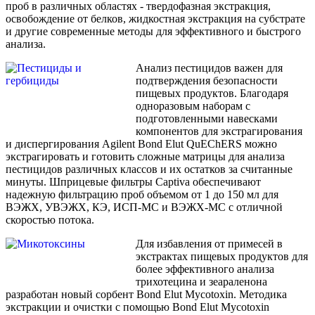
проб в различных областях - твердофазная экстракция,
освобождение от белков, жидкостная экстракция на субстрате
и другие современные методы для эффективного и быстрого
анализа.
Анализ пестицидов важен для
подтверждения безопасности
пищевых продуктов. Благодаря
одноразовым наборам с
подготовленными навесками
компонентов для экстрагирования
и диспергирования Agilent Bond Elut QuEChERS можно
экстрагировать и готовить сложные матрицы для анализа
пестицидов различных классов и их остатков за считанные
минуты. Шприцевые фильтры Captiva обеспечивают
надежную фильтрацию проб объемом от 1 до 150 мл для
ВЭЖХ, УВЭЖХ, КЭ, ИСП-МС и ВЭЖХ-МС с отличной
скоростью потока.
Для избавления от примесей в
экстрактах пищевых продуктов для
более эффективного анализа
трихотецина и зеараленона
разработан новый сорбент Bond Elut Mycotoxin. Методика
экстракции и очистки с помощью Bond Elut Mycotoxin