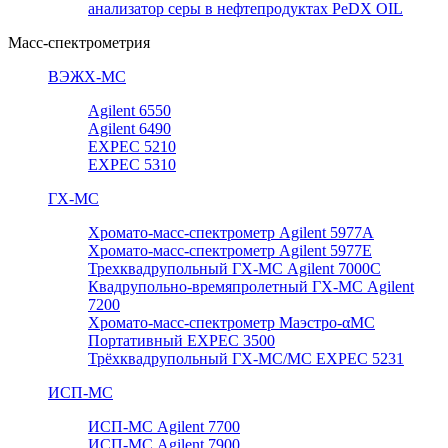
анализатор серы в нефтепродуктах PeDX OIL
Масс-спектрометрия
ВЭЖХ-МС
Agilent 6550
Agilent 6490
EXPEC 5210
EXPEC 5310
ГХ-МС
Хромато-масс-спектрометр Agilent 5977А
Хромато-масс-спектрометр Agilent 5977E
Трехквадрупольный ГХ-МС Agilent 7000C
Квадрупольно-времяпролетный ГХ-МС Agilent
7200
Хромато-масс-спектрометр Маэстро-αМС
Портативный EXPEC 3500
Трёхквадрупольный ГХ-МС/МС EXPEC 5231
ИСП-МС
ИСП-МС Agilent 7700
ИСП-МС Agilent 7900