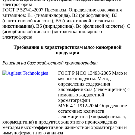
электрофореза
ГОСТ Р 52741-2007 Премиксы. Определение содержания
витаминов: В1 (тиаминхлорида), В2 (рибофлавина), В3
(пантотеновой кислоты), В5 (никотиновой кислоты и
никотинамида), В6 (пиридоксина), Вc (фолиевой кислоты), С
(аскорбиновой кислоты) методом капиллярного
электрофореза
Требования к характеристикам мясо-консервной
продукции
Решения на базе жидкостной хроматографии
ГОСТ Р ИСО 13493-2005 Мясо и
мясные продукты. Метод
определения содержания
хлорамфеникола (левомицетина) с
помощью жидкостной
хроматографии
МУК 4.1.1912-2004 Определение
остаточных количеств
левомицетина (хлорамфеникола,
хлормецитина) в продуктах животного происхождения
методом высокоэффективной жидкостной хроматографии и
иммуноферментного анализа