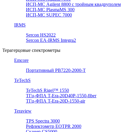
ИСП-МС Agilent 8800 с тройным квадруполем
ИСП-МС PlasmaMS 300
ИСП-МС SUPEC 7000
IRMS
Sercon HS2022
Sercon EA-IRMS Integra2
Терагерцовые спектрометры
Emcore
Портативный PB7220-2000-T
TeTechS
TeTechS Rigel™ 1550
ТГц-ФПА T-Era-20D40P-1550-fiber
ТГц-ФПА T-Era-20D-1550-air
Teraview
TPS Spectra 3000
Рефлектометр EOTPR 2000
Сканер CS5000