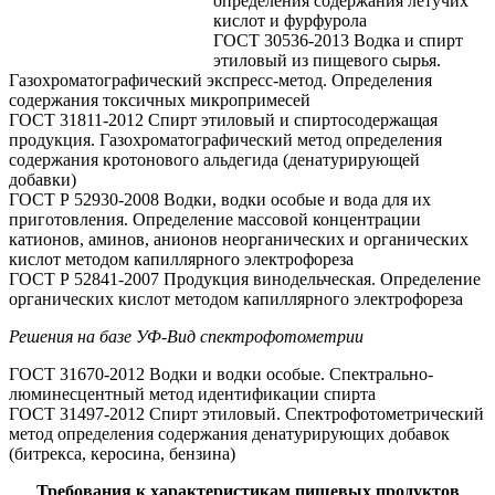
определения содержания летучих
кислот и фурфурола
ГОСТ 30536-2013 Водка и спирт
этиловый из пищевого сырья.
Газохроматографический экспресс-метод. Определения
содержания токсичных микропримесей
ГОСТ 31811-2012 Спирт этиловый и спиртосодержащая
продукция. Газохроматографический метод определения
содержания кротонового альдегида (денатурирующей
добавки)
ГОСТ Р 52930-2008 Водки, водки особые и вода для их
приготовления. Определение массовой концентрации
катионов, аминов, анионов неорганических и органических
кислот методом капиллярного электрофореза
ГОСТ Р 52841-2007 Продукция винодельческая. Определение
органических кислот методом капиллярного электрофореза
Решения на базе УФ-Вид спектрофотометрии
ГОСТ 31670-2012 Водки и водки особые. Спектрально-
люминесцентный метод идентификации спирта
ГОСТ 31497-2012 Спирт этиловый. Спектрофотометрический
метод определения содержания денатурирующих добавок
(битрекса, керосина, бензина)
Требования к характеристикам пищевых продуктов