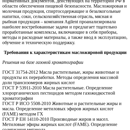
нормативных документов, действующих на территории РФ в
области обеспечения пищевой безопасности. Масложировая и
молочная продукция, спиртосодержащие и безалкогольные
напитки, соки, сельскохозяйственная отрасль, мясная и
рыбная продукция – компания Agilent проанализировала
наиболее востребованные задачи и предлагает тщательно
проработанные комплексы, включающие в себя приборы,
методы и расходные материалы, а также ввод в эксплуатацию,
обучение и техническую поддержку.
Требования к характеристикам масложировой продукции
Решения на базе газовой хроматографии
ГОСТ 31754-2012 Масла растительные, жиры животные и
продукты их переработки. Методы определения массовой
доли трансизомеров жирных кислот
ГОСТ Р 53911-2010 Масла растительные. Определение
хлорорганических пестицидов методом газожидкостной
хроматографии
ГОСТ Р ИСО 5508-2010 Животные и растительные жиры и
масла. Определение метиловых эфиров жирных кислот
(FAME) методом ГХ
ГОСТ Р ЕН 14110-2010 Производные жиров и масел.
Метиловые эфиры жирных кислот (FAME). Определение
содержания метанола