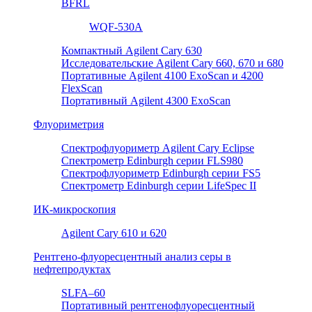
BFRL
WQF-530A
Компактный Agilent Cary 630
Исследовательские Agilent Cary 660, 670 и 680
Портативные Agilent 4100 ExoScan и 4200
FlexScan
Портативный Agilent 4300 ExoScan
Флуориметрия
Спектрофлуориметр Agilent Cary Eclipse
Спектрометр Edinburgh серии FLS980
Спектрофлуориметр Edinburgh серии FS5
Спектрометр Edinburgh серии LifeSpec II
ИК-микроскопия
Agilent Cary 610 и 620
Рентгено-флуоресцентный анализ серы в
нефтепродуктах
SLFA–60
Портативный рентгенофлуоресцентный