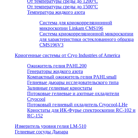
От температуры среды до 1200°C
От температуры среды до 1500°C
Температура жидкого азота
Система для криокорреляционной
микроскопии Linkam CMS196
Система криокорреляционной микроскопии
для характеристики остеклованного образца
CMS196V3
Криогенные системы от Cryo Industries of America
Ожижитель гелия PAHL200
Генераторы жидкого азота
Компактный ожижитель гелия PAHLsmall
Гелиевые дьюары исследовательского типа
Заливные гелиевые криостаты
Потоковые гелиевые и азотные охладители
Cryocool
Потоковый гелиевый охладитель Cryocool-LHe
Криостаты для ИК-Фурье спектроскопии RC-102 и
RC-152
Измеритель уровня гелия LM-510
Гелиевые сосуды Дьюара