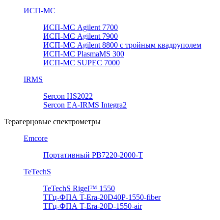
ИСП-МС
ИСП-МС Agilent 7700
ИСП-МС Agilent 7900
ИСП-МС Agilent 8800 с тройным квадруполем
ИСП-МС PlasmaMS 300
ИСП-МС SUPEC 7000
IRMS
Sercon HS2022
Sercon EA-IRMS Integra2
Терагерцовые спектрометры
Emcore
Портативный PB7220-2000-T
TeTechS
TeTechS Rigel™ 1550
ТГц-ФПА T-Era-20D40P-1550-fiber
ТГц-ФПА T-Era-20D-1550-air