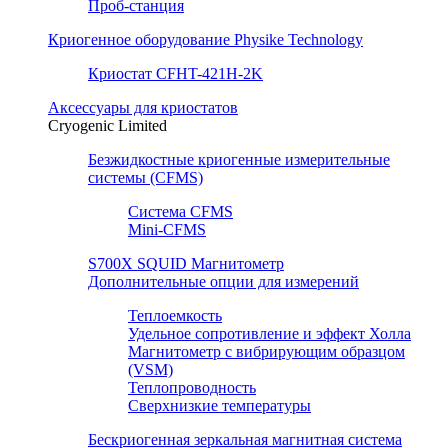
Проб-станция
Криогенное оборудование Physike Technology
Криостат CFHT-421H-2K
Аксессуары для криостатов
Cryogenic Limited
Безжидкостные криогенные измерительные
системы (CFMS)
Система CFMS
Mini-CFMS
S700X SQUID Магнитометр
Дополнительные опции для измерений
Теплоемкость
Удельное сопротивление и эффект Холла
Магнитометр с вибрирующим образцом
(VSM)
Теплопроводность
Сверхнизкие температуры
Бескриогенная зеркальная магнитная система