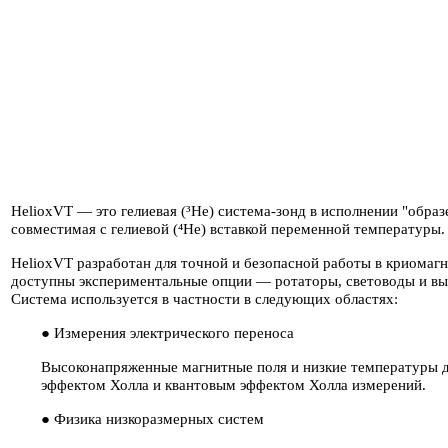
HelioxVT — это гелиевая (³He) система-зонд в исполнении "образ
совместимая с гелиевой (⁴He) вставкой переменной температуры.
HelioxVT разработан для точной и безопасной работы в криомаг
доступны экспериментальные опции — ротаторы, световоды и вы
Система используется в частности в следующих областях:
● Измерения электрического переноса
Высоконапряженные магнитные поля и низкие температуры д
эффектом Холла и квантовым эффектом Холла измерений.
● Физика низкоразмерных систем