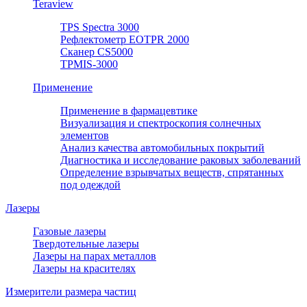
Teraview
TPS Spectra 3000
Рефлектометр EOTPR 2000
Сканер CS5000
TPMIS-3000
Применение
Применение в фармацевтике
Визуализация и спектроскопия солнечных
элементов
Анализ качества автомобильных покрытий
Диагностика и исследование раковых заболеваний
Определение взрывчатых веществ, спрятанных
под одеждой
Лазеры
Газовые лазеры
Твердотельные лазеры
Лазеры на парах металлов
Лазеры на красителях
Измерители размера частиц