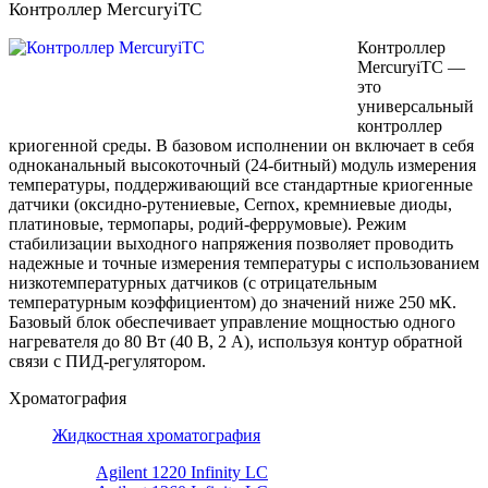
Контроллер MercuryiTC
Контроллер
MercuryiTC —
это
универсальный
контроллер
криогенной среды. В базовом исполнении он включает в себя
одноканальный высокоточный (24-битный) модуль измерения
температуры, поддерживающий все стандартные криогенные
датчики (оксидно-рутениевые, Cernox, кремниевые диоды,
платиновые, термопары, родий-феррумовые). Режим
стабилизации выходного напряжения позволяет проводить
надежные и точные измерения температуры с использованием
низкотемпературных датчиков (с отрицательным
температурным коэффициентом) до значений ниже 250 мК.
Базовый блок обеспечивает управление мощностью одного
нагревателя до 80 Вт (40 В, 2 А), используя контур обратной
связи с ПИД-регулятором.
Хроматография
Жидкостная хроматография
Agilent 1220 Infinity LC