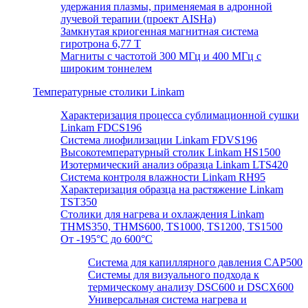
удержания плазмы, применяемая в адронной
лучевой терапии (проект AISHa)
Замкнутая криогенная магнитная система
гиротрона 6,77 T
Магниты с частотой 300 МГц и 400 МГц с
широким тоннелем
Температурные столики Linkam
Характеризация процесса сублимационной сушки
Linkam FDCS196
Система лиофилизации Linkam FDVS196
Высокотемпературный столик Linkam HS1500
Изотермический анализ образца Linkam LTS420
Система контроля влажности Linkam RH95
Характеризация образца на растяжение Linkam
TST350
Столики для нагрева и охлаждения Linkam
THMS350, THMS600, TS1000, TS1200, TS1500
От -195°C до 600°C
Система для капиллярного давления CAP500
Системы для визуального подхода к
термическому анализу DSC600 и DSCX600
Универсальная система нагрева и