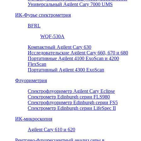
Универсальный Agilent Cary 7000 UMS
ИК-Фурье спектрометрия
BFRL
WQF-530A
Компактный Agilent Cary 630
Исследовательские Agilent Cary 660, 670 и 680
Портативные Agilent 4100 ExoScan и 4200
FlexScan
Портативный Agilent 4300 ExoScan
Флуориметрия
Спектрофлуориметр Agilent Cary Eclipse
Спектрометр Edinburgh серии FLS980
Спектрофлуориметр Edinburgh серии FS5
Спектрометр Edinburgh серии LifeSpec II
ИК-микроскопия
Agilent Cary 610 и 620
Рентгено-флуоресцентный анализ серы в