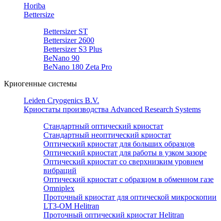
Horiba
Bettersize
Bettersizer ST
Bettersizer 2600
Bettersizer S3 Plus
BeNano 90
BeNano 180 Zeta Pro
Криогенные системы
Leiden Cryogenics B.V.
Криостаты производства Advanced Research Systems
Стандартный оптический криостат
Стандартный неоптический криостат
Оптический криостат для больших образцов
Оптический криостат для работы в узком зазоре
Оптический криостат со сверхнизким уровнем
вибраций
Оптический криостат с образцом в обменном газе
Omniplex
Проточный криостат для оптической микроскопии
LT3-OM Helitran
Проточный оптический криостат Helitran