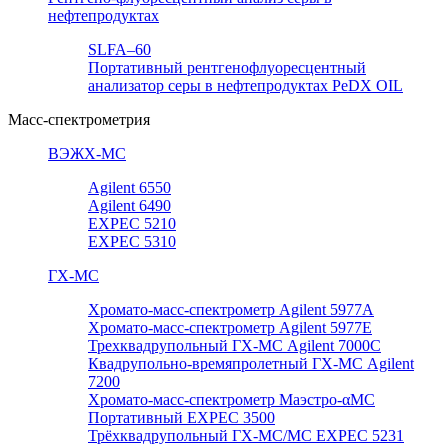
нефтепродуктах
SLFA–60
Портативный рентгенофлуоресцентный
анализатор серы в нефтепродуктах PeDX OIL
Масс-спектрометрия
ВЭЖХ-МС
Agilent 6550
Agilent 6490
EXPEC 5210
EXPEC 5310
ГХ-МС
Хромато-масс-спектрометр Agilent 5977А
Хромато-масс-спектрометр Agilent 5977E
Трехквадрупольный ГХ-МС Agilent 7000C
Квадрупольно-времяпролетный ГХ-МС Agilent
7200
Хромато-масс-спектрометр Маэстро-αМС
Портативный EXPEC 3500
Трёхквадрупольный ГХ-МС/МС EXPEC 5231