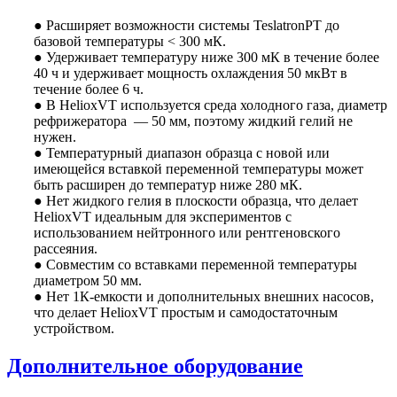
● Расширяет возможности системы TeslatronPT до
базовой температуры < 300 мК.
● Удерживает температуру ниже 300 мК в течение более
40 ч и удерживает мощность охлаждения 50 мкВт в
течение более 6 ч.
● В HelioxVT используется среда холодного газа, диаметр
рефрижератора — 50 мм, поэтому жидкий гелий не
нужен.
● Температурный диапазон образца с новой или
имеющейся вставкой переменной температуры может
быть расширен до температур ниже 280 мК.
● Нет жидкого гелия в плоскости образца, что делает
HelioxVT идеальным для экспериментов с
использованием нейтронного или рентгеновского
рассеяния.
● Совместим со вставками переменной температуры
диаметром 50 мм.
● Нет 1К-емкости и дополнительных внешних насосов,
что делает HelioxVT простым и самодостаточным
устройством.
Дополнительное оборудование