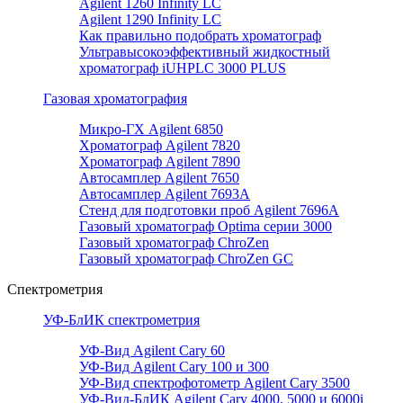
Agilent 1260 Infinity LC
Agilent 1290 Infinity LC
Как правильно подобрать хроматограф
Ультравысокоэффективный жидкостный
хроматограф iUHPLC 3000 PLUS
Газовая хроматография
Микро-ГХ Agilent 6850
Хроматограф Agilent 7820
Хроматограф Agilent 7890
Автосамплер Agilent 7650
Автосамплер Agilent 7693A
Стенд для подготовки проб Agilent 7696А
Газовый хроматограф Optima серии 3000
Газовый хроматограф ChroZen
Газовый хроматограф ChroZen GC
Спектрометрия
УФ-БлИК спектрометрия
УФ-Вид Agilent Cary 60
УФ-Вид Agilent Cary 100 и 300
УФ-Вид спектрофотометр Agilent Cary 3500
УФ-Вид-БлИК Agilent Cary 4000, 5000 и 6000i