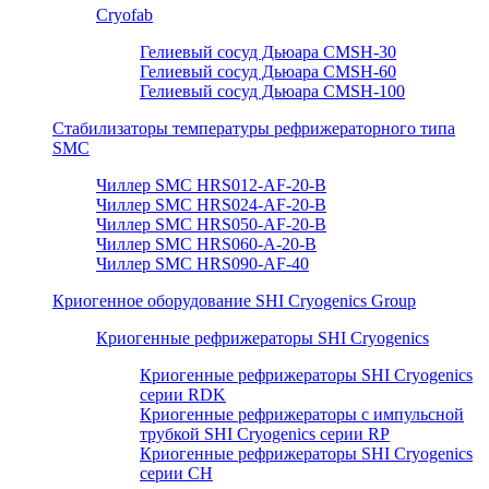
Cryofab
Гелиевый сосуд Дьюара CMSH-30
Гелиевый сосуд Дьюара CMSH-60
Гелиевый сосуд Дьюара CMSH-100
Стабилизаторы температуры рефрижераторного типа
SMC
Чиллер SMC HRS012-AF-20-B
Чиллер SMC HRS024-AF-20-B
Чиллер SMC HRS050-AF-20-B
Чиллер SMC HRS060-A-20-B
Чиллер SMC HRS090-AF-40
Криогенное оборудование SHI Cryogenics Group
Криогенные рефрижераторы SHI Cryogenics
Криогенные рефрижераторы SHI Cryogenics
серии RDK
Криогенные рефрижераторы с импульсной
трубкой SHI Cryogenics серии RP
Криогенные рефрижераторы SHI Cryogenics
серии CH