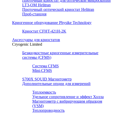
Проточный криостат для оптической микроскопии
LT3-OM Helitran
Проточный оптический криостат Helitran
Проб-станция
Криогенное оборудование Physike Technology
Криостат CFHT-421H-2K
Аксессуары для криостатов
Cryogenic Limited
Безжидкостные криогенные измерительные
системы (CFMS)
Система CFMS
Mini-CFMS
S700X SQUID Магнитометр
Дополнительные опции для измерений
Теплоемкость
Удельное сопротивление и эффект Холла
Магнитометр с вибрирующим образцом
(VSM)
Теплопроводность