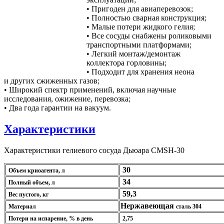
•
Пригоден для авиаперевозок;
•
Полностью сварная конструкция;
•
Малые потери жидкого гелия;
•
Все сосуды снабжены роликовыми
транспортными платформами;
•
Легкий монтаж/демонтаж
коллектора горловины;
•
Подходит для хранения неона
и других сжиженных газов;
•
Широкий спектр применений, включая научные
исследования, ожижение, перевозка;
•
Два года гарантии на вакуум.
Характеристики
Характеристики гелиевого сосуда Дьюара CMSH-30
30
Объем криоагента, л
34
Полный объем, л
59,3
Вес пустого, кг
Нержавеющая
Материал
сталь 304
Потери на испарение, % в день
2,75