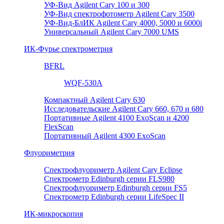
УФ-Вид Agilent Cary 100 и 300
УФ-Вид спектрофотометр Agilent Cary 3500
УФ-Вид-БлИК Agilent Cary 4000, 5000 и 6000i
Универсальный Agilent Cary 7000 UMS
ИК-Фурье спектрометрия
BFRL
WQF-530A
Компактный Agilent Cary 630
Исследовательские Agilent Cary 660, 670 и 680
Портативные Agilent 4100 ExoScan и 4200
FlexScan
Портативный Agilent 4300 ExoScan
Флуориметрия
Спектрофлуориметр Agilent Cary Eclipse
Спектрометр Edinburgh серии FLS980
Спектрофлуориметр Edinburgh серии FS5
Спектрометр Edinburgh серии LifeSpec II
ИК-микроскопия