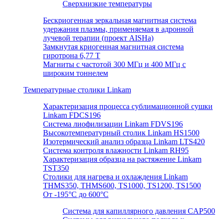
Сверхнизкие температуры
Бескриогенная зеркальная магнитная система
удержания плазмы, применяемая в адронной
лучевой терапии (проект AISHa)
Замкнутая криогенная магнитная система
гиротрона 6,77 T
Магниты с частотой 300 МГц и 400 МГц с
широким тоннелем
Температурные столики Linkam
Характеризация процесса сублимационной сушки
Linkam FDCS196
Система лиофилизации Linkam FDVS196
Высокотемпературный столик Linkam HS1500
Изотермический анализ образца Linkam LTS420
Система контроля влажности Linkam RH95
Характеризация образца на растяжение Linkam
TST350
Столики для нагрева и охлаждения Linkam
THMS350, THMS600, TS1000, TS1200, TS1500
От -195°C до 600°C
Система для капиллярного давления CAP500