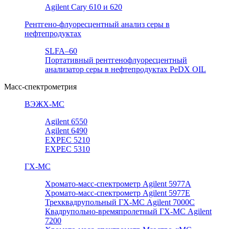
Agilent Cary 610 и 620
Рентгено-флуоресцентный анализ серы в
нефтепродуктах
SLFA–60
Портативный рентгенофлуоресцентный
анализатор серы в нефтепродуктах PeDX OIL
Масс-спектрометрия
ВЭЖХ-МС
Agilent 6550
Agilent 6490
EXPEC 5210
EXPEC 5310
ГХ-МС
Хромато-масс-спектрометр Agilent 5977А
Хромато-масс-спектрометр Agilent 5977E
Трехквадрупольный ГХ-МС Agilent 7000C
Квадрупольно-времяпролетный ГХ-МС Agilent
7200