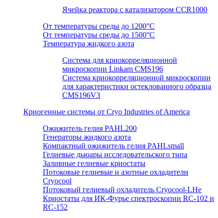
Ячейка реактора с катализатором CCR1000
От температуры среды до 1200°C
От температуры среды до 1500°C
Температура жидкого азота
Система для криокорреляционной
микроскопии Linkam CMS196
Система криокорреляционной микроскопии
для характеристики остеклованного образца
CMS196V3
Криогенные системы от Cryo Industries of America
Ожижитель гелия PAHL200
Генераторы жидкого азота
Компактный ожижитель гелия PAHLsmall
Гелиевые дьюары исследовательского типа
Заливные гелиевые криостаты
Потоковые гелиевые и азотные охладители
Cryocool
Потоковый гелиевый охладитель Cryocool-LHe
Криостаты для ИК-Фурье спектроскопии RC-102 и
RC-152