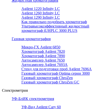
Жидкостная хроматография
Agilent 1220 Infinity LC
Agilent 1260 Infinity LC
Agilent 1290 Infinity LC
Как правильно подобрать хроматограф
Ультравысокоэффективный жидкостный
хроматограф iUHPLC 3000 PLUS
Газовая хроматография
Микро-ГХ Agilent 6850
Хроматограф Agilent 7820
Хроматограф Agilent 7890
Автосамплер Agilent 7650
Автосамплер Agilent 7693A
Стенд для подготовки проб Agilent 7696А
Газовый хроматограф Optima серии 3000
Газовый хроматограф ChroZen
Газовый хроматограф ChroZen GC
Спектрометрия
УФ-БлИК спектрометрия
УФ-Вид Agilent Cary 60