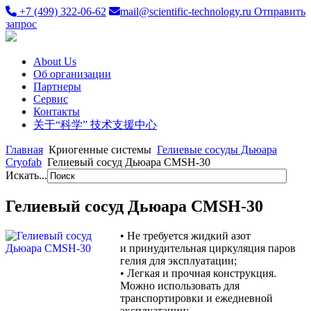
+7 (499) 322-06-62
mail@scientific-technology.ru
Отправить
запрос
About Us
Об организации
Партнеры
Сервис
Контакты
关于“科学” 技术支援中心
Главная
Криогенные системы
Гелиевые сосуды Дьюара
Cryofab
Гелиевый сосуд Дьюара CMSH-30
Искать...
Гелиевый сосуд Дьюара CMSH-30
•
Не требуется жидкий азот
и принудительная циркуляция паров
гелия для эксплуатации;
•
Легкая и прочная конструкция.
Можно использовать для
транспортировки и ежедневной
эксплуатации;