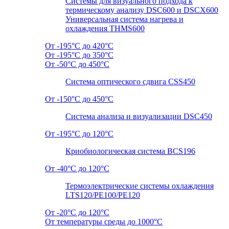
Системы для визуального подхода к
термическому анализу DSC600 и DSCX600
Универсальная система нагрева и
охлаждения THMS600
От -195°C до 420°C
От -195°C до 350°C
От -50°C до 450°C
Система оптического сдвига CSS450
От -150°C до 450°C
Система анализа и визуализации DSC450
От -195°C до 120°C
Криобиологическая система BCS196
От -40°C до 120°C
Термоэлектрические системы охлаждения
LTS120/PE100/PE120
От -20°C до 120°C
От температуры среды до 1000°C