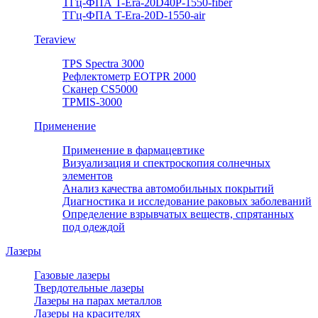
ТГц-ФПА T-Era-20D40P-1550-fiber
ТГц-ФПА T-Era-20D-1550-air
Teraview
TPS Spectra 3000
Рефлектометр EOTPR 2000
Сканер CS5000
TPMIS-3000
Применение
Применение в фармацевтике
Визуализация и спектроскопия солнечных
элементов
Анализ качества автомобильных покрытий
Диагностика и исследование раковых заболеваний
Определение взрывчатых веществ, спрятанных
под одеждой
Лазеры
Газовые лазеры
Твердотельные лазеры
Лазеры на парах металлов
Лазеры на красителях