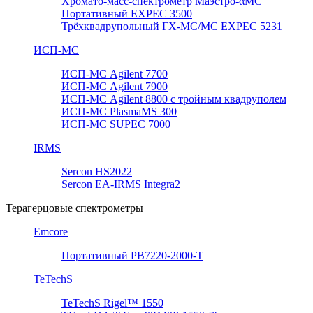
Хромато-масс-спектрометр Маэстро-αМС
Портативный EXPEC 3500
Трёхквадрупольный ГХ-МС/МС EXPEC 5231
ИСП-МС
ИСП-МС Agilent 7700
ИСП-МС Agilent 7900
ИСП-МС Agilent 8800 с тройным квадруполем
ИСП-МС PlasmaMS 300
ИСП-МС SUPEC 7000
IRMS
Sercon HS2022
Sercon EA-IRMS Integra2
Терагерцовые спектрометры
Emcore
Портативный PB7220-2000-T
TeTechS
TeTechS Rigel™ 1550