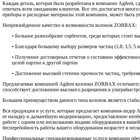
Каждая деталь, которая была разработана в компании Agilent, 
отвечать всем ожиданиям клиентов. Все это достигается мног
приборы и расходные материалы этой компании, может быть ув
Непревзойденное качество и возможности колонок ZORBAX:
• Большое разнообразие сорбентов, среди которых стоит вы
• Благодаря большому выбору размеров частиц (1,8; 3,5; 
• Получение достоверных отчетов о состоянии эффективнос
целой партии к другой партии
• Достижение высокой степени прочности частиц, требуем
Предлагаемые компанией Agilent колонки ZORBAX отличаются 
способствует достижению высокого разрешения и ультрабыстро
Большим преимуществом данного типа колонок является стабил
Вся продукция и услуги, которые предлагает компания-лидер A
ее наладку и дальнейшую модернизацию, предоставление необх
работе с одним или несколькими видами оборудования в вашей 
бесперебойность работы вашего оборудования возрастет в неско
Профессиональные специализированные услуги компании обе