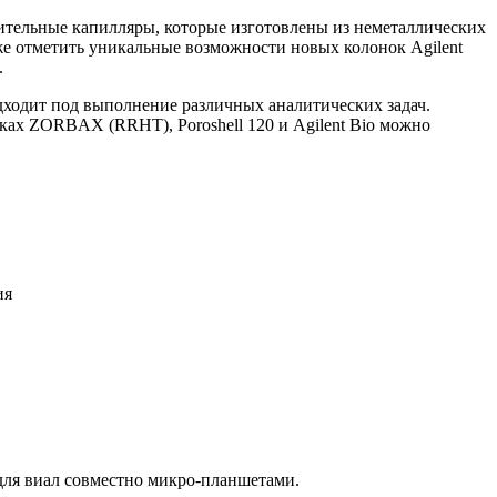
инительные капилляры, которые изготовлены из неметаллических
же отметить уникальные возможности новых колонок Agilent
.
одходит под выполнение различных аналитических задач.
ах ZORBAX (RRHT), Poroshell 120 и Agilent Bio можно
ия
и для виал совместно микро-планшетами.