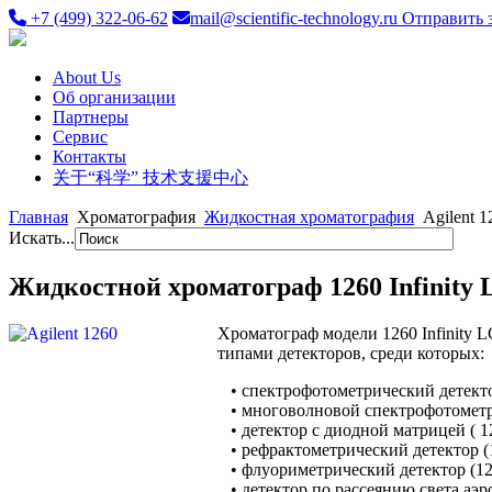
+7 (499) 322-06-62
mail@scientific-technology.ru
Отправить 
About Us
Об организации
Партнеры
Сервис
Контакты
关于“科学” 技术支援中心
Главная
Хроматография
Жидкостная хроматография
Agilent 1
Искать...
Жидкостной хроматограф 1260 Infinity 
Хроматограф модели 1260 Infinity 
типами детекто­ров, среди которых:
• спектрофотометрический детектор 
• многоволновой спектрофотометриче
• детектор с диодной матрицей ( 126
• рефрактометрический детектор (1260
• флуориметрический детектор (1260 
• детектор по рассеянию света аэрозо