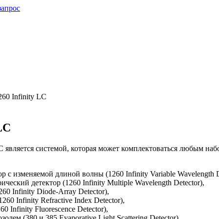
запрос
260 Infinity LC
LC
LC является системой, которая может комплекто­ваться любым на
с изменяемой длиной волны (1260 Infinity Variable Wavelength De
ский детектор (1260 Infinity Multiple Wavelength Detector),
0 Infinity Diode-Array Detector),
 Infinity Refractive Index Detector),
Infinity Fluorescence Detector),
лем (380 и 385 Evaporative Light Scattering Detector).