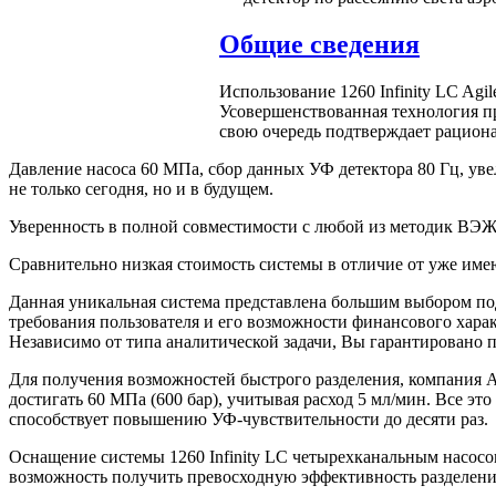
Общие сведения
Использование 1260 Infinity LC Agi
Усовершенствованная технология пр
свою очередь подтверждает рацион
Давление насоса 60 МПа, сбор данных УФ детектора 80 Гц, уве
не только сегодня, но и в будущем.
Уверенность в полной совместимости с любой из методик ВЭЖХ
Сравнительно низкая стоимость системы в отличие от уже име
Данная уникальная система представлена большим выбором под
требования пользователя и его возможности финансового хара
Независимо от типа аналитической задачи, Вы гарантировано 
Для получения возможностей быстрого разделения, компания A
достигать 60 МПа (600 бар), учитывая расход 5 мл/мин. Все эт
способствует повышению УФ-чувствительности до десяти раз.
Оснащение системы 1260 Infinity LC четырехканальным насосо
возможность получить превосходную эффективность разделени