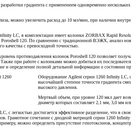
 разработки градиента с применением одновременно нескольких 
иза, можно увеличить расход до 10 мл/мин, при наличии внутрен
 Infinity LC, в комплектации имеет колонки ZORBAX Rapid Reso
 Poroshell 120. По сравнению с традиционной ВЭЖХ, анализ нов
го качества с превосходной точностью.
ровень противодавления колонок Poroshell 120 позволяет получ
 Также при работе с колонками можно добиться их последовател
ние и определение полной детальной информации о состоянии п
Оборудование Agilent серии 1260 Infinity L
высочайшей степени точности градиента сме
высокого давления.
Мертвый объем, при уровне 120 мкл дает в
диаметр которых составляет 2,1 мм, 3,0 мм ил
y LC, с легкостью достигается эффективное разделение, что в с
. Грамотное сочетание с диодной матрицей серии 1260 Infinity
 примеру, можно определить присутствие генотоксинов, концентр