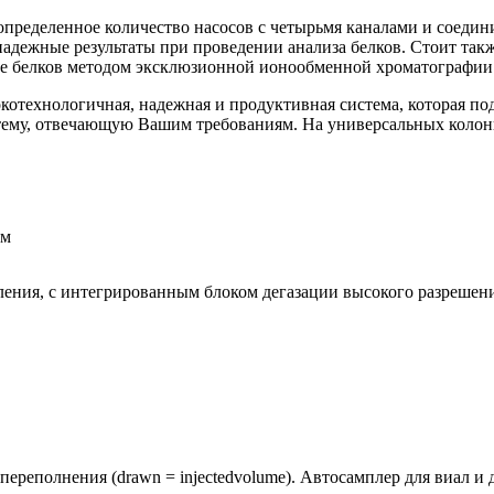
ии определенное количество насосов с четырьмя каналами и соед
адежные результаты при проведении анализа белков. Стоит так
ние белков методом эксклюзионной ионообменной хроматографии
сокотехнологичная, надежная и продуктивная система, которая п
ему, отвечающую Вашим требованиям. На универсальных колонк
ом
ения, с интегрированным блоком дегазации высокого разрешен
 переполнения (drawn = injectedvolume). Автосамплер для виал 