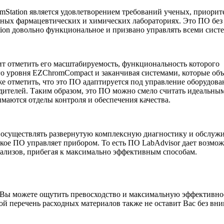
mStation является удовлетворением требований ученых, приори
ных фармацевтических и химических лабораториях. Это ПО без 
tion довольно функциональное и призвано управлять всеми сист
ит отметить его масштабируемость, функциональность которого
ого уровня EZChromCompact и заканчивая системами, которые об
е отметить, что это ПО адаптируется под управление оборудов
одителей. Таким образом, это ПО можно смело считать идеальны
маются отделы контроля и обеспечения качества.
 осуществлять развернутую комплексную диагностику и обслуж
 какое ПО управляет прибором. То есть ПО LabAdvisor дает возм
ализов, прибегая к максимально эффективным способам.
, Вы можете ощутить превосходство и максимальную эффективн
й перечень расходных материалов также не оставит Вас без вни