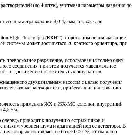
растворителей (до 4 штук), учитывая параметры давления до
него диаметра колонки 3,0-4,6 мм, а также для
lution High Throughput (RRHT) второго поколения имеющие
ой системы может достигаться 20 кратного ориентира, при
ать превосходное разрешение, использования только одну
ьного соединения, при этом получается максимальное
робы и достижение положительных результатов.
C, оснащенного двухканальным насосом с целью получения
шивает разные растворители, прибегая к использованию
озможность применять ЖХ и ЖХ-МС колонки, внутренний
и 4,6 мм.
вою очередь приводит к получению острых пиков и
 с низким уровнем шума и адаптацией под ее детекторы. В
ация которых составляет не более 0,001%, от главного