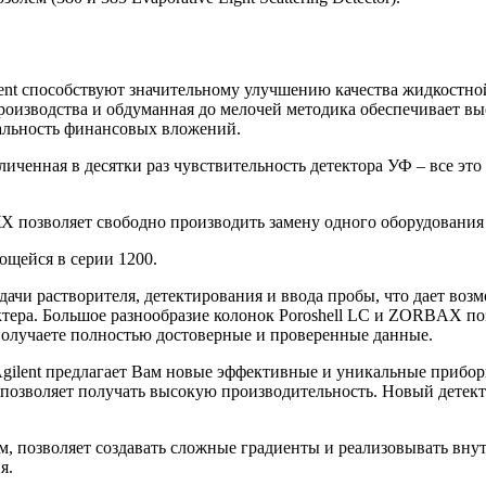
lent способствуют значительному улучшению качества жидкостной
оизводства и обдуманная до мелочей методика обеспечивает выс
альность финансовых вложений.
личенная в десятки раз чувствительность детектора УФ – все эт
 позволяет свободно производить замену одного оборудования 
ющейся в серии 1200.
ачи растворителя, детектирования и ввода пробы, что дает воз
ктера. Большое разнообразие колонок Poroshell LC и ZORBAX поз
получаете полностью достоверные и проверенные данные.
gilent предлагает Вам новые эффективные и уникальные приборы
о позволяет получать высокую производительность. Новый детект
м, позволяет создавать сложные градиенты и реализовывать вну
я.