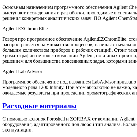
Основным назначением программного обеспечения Agilent Che
выступают исследования и разработки, проводимые в специаль
решения конкретных аналитических задач. ПО Agilent ChemSta
Agilent EZChrom Elite
Говоря про программное обеспечение AgilentEZChromElite, сто
распространяется на множество процессов, начиная с начальн
большим количеством приборов и рабочих станций. Стоит такж
хроматографии не только компании Agilent, но и иных произв
решением для большинства повседневных задач, которыми зани
Agilent Lab Advisor
Программное обеспечение под названием LabAdvisor призвано
модельного ряда 1200 Infinity. При этом абсолютно не важно,
ожидаемые результаты при проведении хроматографических ан
Расходные материалы
С помощью колонок Poroshell и ZORBAX от компании Agilent
оборудования, адаптированного под любой тип анализа. Большо
эксплуатации.