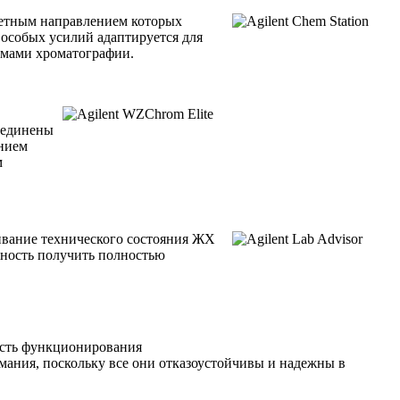
тетным направлением которых
особых усилий адаптируется для
емами хроматографии.
ъединены
анием
м
ивание технического состояния ЖХ
ожность получить полностью
ость функционирования
мания, поскольку все они отказоустойчивы и надежны в