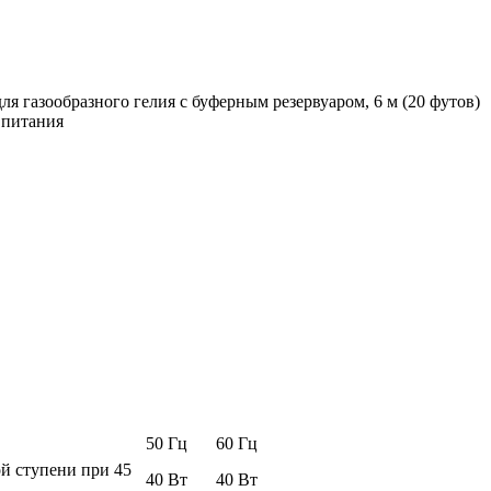
ля газообразного гелия с буферным резервуаром, 6 м (20 футов)
 питания
50 Гц
60 Гц
й ступени при 45
40 Вт
40 Вт