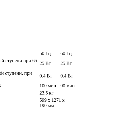
50 Гц
60 Гц
ой ступени при 65
25 Вт
25 Вт
ой ступени, при
0.4 Вт
0.4 Вт
К
100 мин
90 мин
23.5 кг
599 x 1271 x
190 мм