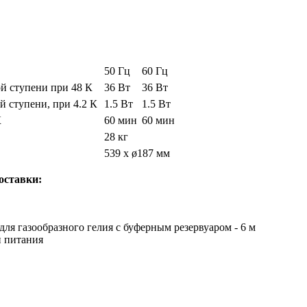
50 Гц
60 Гц
й ступени при 48 К
36 Вт
36 Вт
й ступени, при 4.2 К
1.5 Вт
1.5 Вт
К
60 мин
60 мин
28 кг
539 x ø187 мм
оставки:
 для газообразного гелия с буферным резервуаром - 6 м
й питания