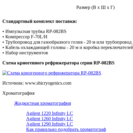
Размер (В х Ш х Г)
Стандартный комплект поставки:
• Импульсная трубка RP-082BS
• Компрессор F-70L/H
• Трубопровод для газообразного гелия - 20 м или трубопровод
• Кабель охлаждающей головы - 20 м и коробка переключателе
• Набор инструментов
Схема криогенного рефрижератора серии RP-082BS
Источник: www.shicryogenics.com
Хроматография
Жидкостная хроматография
Agilent 1220 Infinity LC
Agilent 1260 Infinity LC
Agilent 1290 Infinity LC
Как правильно подобрать хроматограф