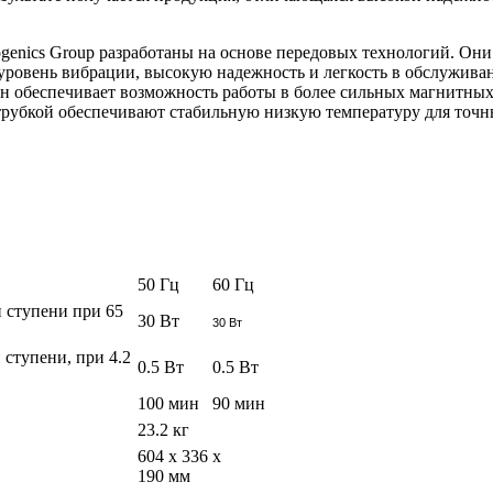
genics Group разработаны на основе передовых технологий. Он
уровень вибрации, высокую надежность и легкость в обслужив
н обеспечивает возможность работы в более сильных магнитных
трубкой обеспечивают стабильную низкую температуру для точн
50 Гц
60 Гц
 ступени при 65
30 Вт
30 Вт
ступени, при 4.2
0.5 Вт
0.5 Вт
100 мин
90 мин
23.2 кг
604 x 336 x
190 мм