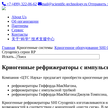
+7 (499) 322-06-62
mail@scientific-technology.ru
Отправить 
About Us
Об организации
Партнеры
Сервис
Контакты
关于“科学” 技术支援中心
Главная
Криогенные системы
Криогенное оборудование SHI C
Cryogenics серии RP
Искать...
Криогенные рефрижераторы с импульсно
Компания «ЦТС Наука» предлагает приобрести криогенные реф
рефрижераторы Гиффорда-МакМагона,
рефрижераторы с импульсной трубкой
рефрижераторы Гиффорда-МакМагона/Джоуля-Томпсона, с 
Криогенные рефрижераторы SHI Cryogenics изготавливаются н
возможностей в соответствии с концепцией «шести сигм». В р