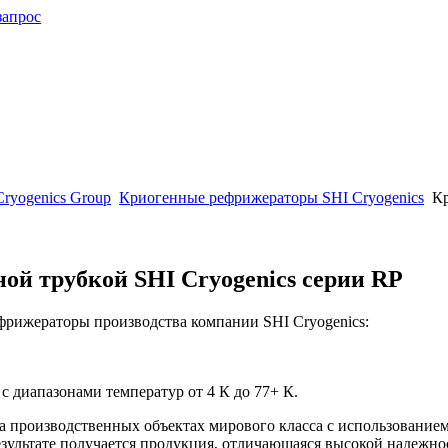
запрос
ryogenics Group
Криогенные рефрижераторы SHI Cryogenics
Кр
й трубкой SHI Cryogenics серии RP
рижераторы производства компании SHI Cryogenics:
диапазонами температур от 4 К до 77+ К.
а производственных объектах мирового класса с использование
езультате получается продукция, отличающаяся высокой надежно