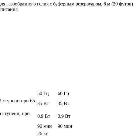
ля газообразного гелия с буферным резервуаром, 6 м (20 футов)
 питания
50 Гц
60 Гц
й ступени при 65
35 Вт
35 Вт
 ступени, при
0.9 Вт
0.9 Вт
90 мин
90 мин
26 кг