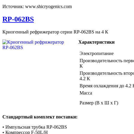
Источник: www.shicryogenics.com
RP-062BS
Криогенный рефрижератор серии RP-062BS на 4 К
Характеристики
Электропитание
Производительность перв
К
Производительность втор
4.2 К
Время охлаждения до 4.2 
Масса
Размер (В х Ш х Г)
Стандартный комплект поставки:
• Импульсная трубка RP-062BS
• Компрессор F-50L/H