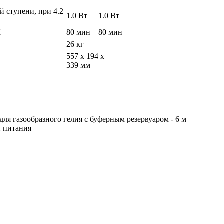
й ступени, при 4.2
1.0 Вт
1.0 Вт
К
80 мин
80 мин
26 кг
557 x 194 x
339 мм
 для газообразного гелия с буферным резервуаром - 6 м
й питания